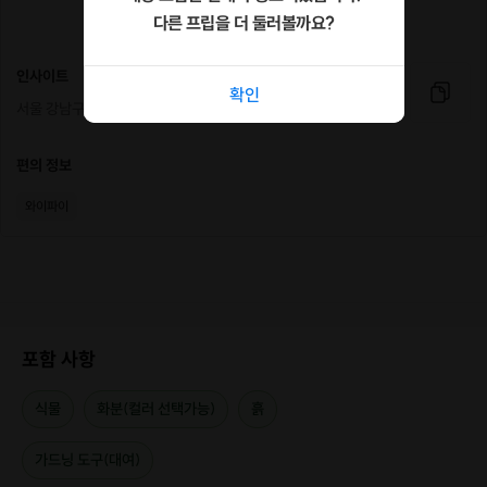
다른 프립을 더 둘러볼까요?
인사이트
📌
확인
서울 강남구 봉은사로67길 5
누구나 참여 가능한
편의 정보
가드닝 나만의 화분 만들기 클래스
와이파이
진행 단계
1️⃣단계 : 식물이 잘 자라는 환경 만들기
2️⃣
단계 : 식물이 잘 자라는 나만의 화분 만들기
포함 사항
3️⃣
단계 : 식물이 잘 자라는 화분 키우는 법
식물
화분(컬러 선택가능)
흙
4️⃣
단계 : 완성된 제품 포토타임 및 포장
가드닝 도구(대여)