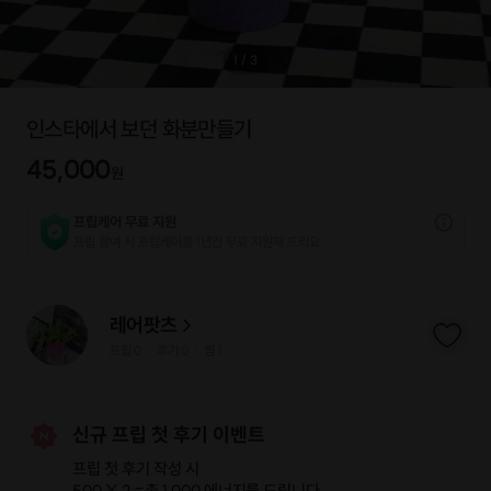
1
/
3
인스타에서 보던 화분만들기
45,000
원
프립케어 무료 지원
프립 참여 시 프립케어를 1년간 무료 지원해 드리요.
레어팟츠
프립
0
후기 0
찜
1
|
|
신규 프립 첫 후기 이벤트
프립 첫 후기 작성 시
500 X 2 =
총 1,000 에너지
를 드립니다.