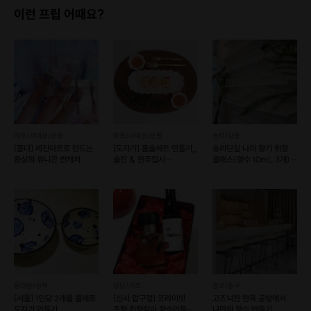
이런 프립 어때요?
마포/서대문/은평
마포/서대문/은평
송파/강동
[홍대] 레진아트로 만드는
[도자기] 홈술세트 만들기_
송리단길 나의 향기 취향
환상의 유니콘 썬캐쳐
술잔 & 안주접시
클래스(향수 10mL 3개)
(예약가능)
(예약 가능)
화분 만들기에 필요한 모든 준비물이 제공됩니다!
식물 / 화분 (컬러를 선택할 수 있어요!) / 흙 / 가드닝 도구
(대여)
동대문/성북
강남/서초
종로/중구
[서울] 1인당 3개를 물레로
[신사.압구정] 프라이빗
고즈넉한 한옥 공방에서
도자기 만들기
조향 취향찾아 향수만들기
나만의 향수 만들기