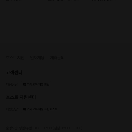
화분의 컬러는 핑크 / 퍼플 / 그린 / 블루
(예약가능)
총 4가지입니다.
상품 대표 이미지 혹은 상세 설명 내에서
실제 색들을 확인 하실수 있어요☺️
호스트 지원
인재채용
제휴문의
📌최소/최대 인원은 1명/10명입니다.
고객센터
📌앞
치마는 제공(대여) 되지 않습니다.
채팅상담
:
카카오톡 채널 프립
옷에 흙이 묻을까 봐 걱정되시는 분들은 미리 준비해서 와
호스트 지원센터
주세요!
채팅상담
:
카카오톡 채널 프립호스트
운영시간: 평일/주말 10:00 - 17:00 (점심 : 12:00 - 13:00)