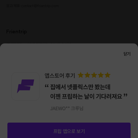
광고/제휴: contact@frientrip.com
Frientrip
㈜프렌트립
사업자 등록번호 : 261-81-04385
|
통신판매업신고번호 : 2016-서울성동-01088
닫기
대표 : 임수열
개인정보 관리 책임자 : 권용근
070-5175-6636
|
|
서울시 성동구 왕십리로 115 헤이그라운드 서울숲점 G704
㈜프렌트립은 통신판매중개자로서 거래당사자가 아니며, 호스트가 등록한 상품정보 및 거래에
대해 ㈜프렌트립은 일체의 책임을 지지 않습니다.
NICEPAY 안전거래 서비스 : 고객님의 안전거래를 위해 현금 결제 시, 저희 사이트에서 가입한
구매안전 서비스를 이용할 수 있습니다.
가입 확인
이용약관
개인정보 처리방침
앱 다운로드
프립 앱으로 보기