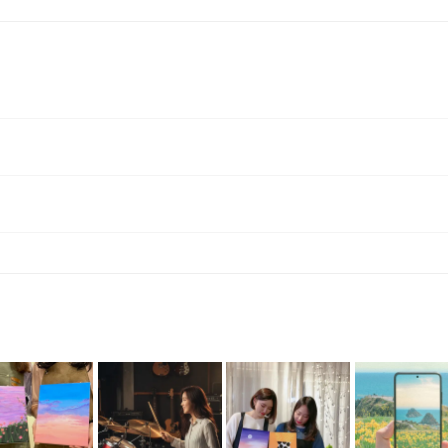
에너지로 환불 됩니다. [환불 신청 방법] 1. 해당 프립 결제한 계정으로 로그인 2. 마이프립 - 신청내역 or 결제내역