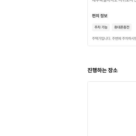
제주특별자치도 서귀포시 신서
편의 정보
커리큘럼
주차 가능
휴대폰충전
주택가입니다. 주변에 주차하시
프로크리에이
기본 드로잉 
레이어의 활
간단한 일러
진행하는 장소
작품 완성 후