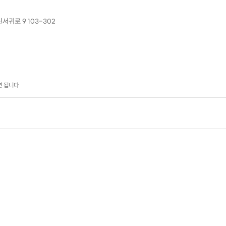
귀로 9 103-302
면 됩니다
트의 다양한 도구와 브러시를 자유롭게 사용하는 방법 익히기
후 유튜브나 책을 보면서 독학으로 드로잉 할수 있기