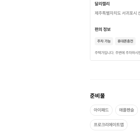
달리캘리
제주특별자치도 서귀포시 신서
편의 정보
주차 가능
휴대폰충전
수업목표
주택가입니다. 주변에 주차하시
프로크리에이
클래스 수강 
준비물
아이패드
애플펜슬
프로크리에이트앱