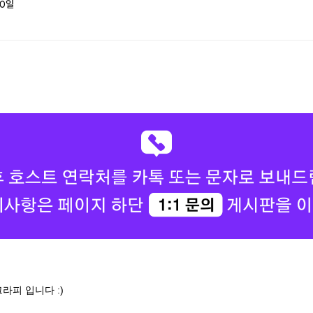
0
일
피 입니다 :)