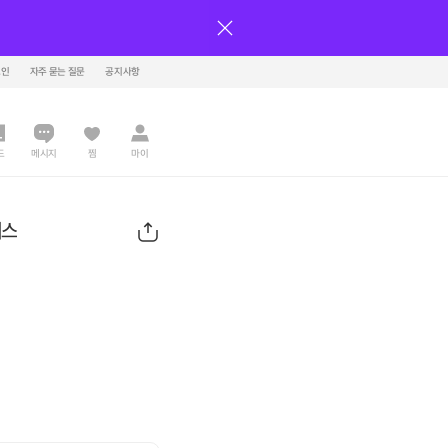
그인
자주 묻는 질문
공지사항
드
메시지
찜
마이
래스