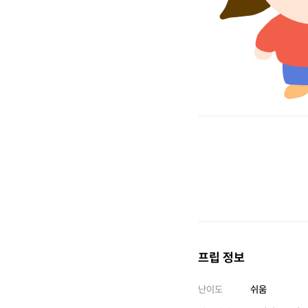
프립 정보
난이도
쉬움