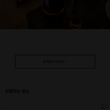
# 위스키, 칵테일, 하이볼 모두 마시며 내 취향 찾기
※ 본 클래스는
위스키 기초 클래스
입니다(
칵테일 클래스
X
)
※ 본 클래스는 프라이빗하고 편안한 분위기를 위해
한 번
상세정보
더보기
의 클래스 당 무조건 한 팀
만 받습니다(
최소 2명, 최대 6
명
)
.
※ 본 클래스는 주류 클래스로
만 19세 이상만 참여 가능
합
니다.
진행하는 장소
1. 클래스 소개
프라이빗한 홈바 공간
에서 각종
위스키, 칵테일, 하이볼 모
두 마시며
나만의 취향을 찾는 원데이 클래스입니다!
여러 가지 위스키들을 한 번에 시음하며 차이점을 몸소 체