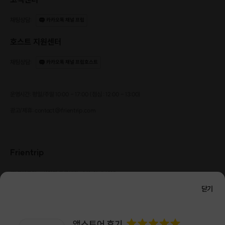
채팅상담
:
카카오톡 채널 프립
호스트 지원센터
채팅상담
:
카카오톡 채널 프립호스트
운영시간: 평일/주말 10:00 - 17:00 (점심 : 12:00 - 13:00)
광고/제휴: contact@frientrip.com
Frientrip
㈜프렌트립
사업자 등록번호 : 261-81-04385
|
통신판매업신고번호 : 2016-서울성동-01088
닫기
대표 : 임수열
개인정보 관리 책임자 : 권용근
070-5175-6636
|
|
서울시 성동구 왕십리로 115 헤이그라운드 서울숲점 G704
㈜프렌트립은 통신판매중개자로서 거래당사자가 아니며, 호스트가 등록한 상품정보 및 거래에
대해 ㈜프렌트립은 일체의 책임을 지지 않습니다.