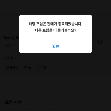
험해보고,
위스키 베이스 칵테일과 위스키 하이볼도 마시며 다양한
방법으로 위스키를 즐길 수 있는 방법을 안내해드립니다.
하이볼은 수강생이 직접 재료들을 조합해 만들어서 마실
해당 프립은 판매가 종료되었습니다.
수 있습니다!
다른 프립을 더 둘러볼까요?
Buddy Bar
2. 메뉴/시음 대상
서울 서초구 바우뫼로41길 24 305호
확인
1) 안주 : 치즈, 크래커, 올리브, 과자, 초콜릿 등 (사정에 따
라 구성은 일부 달라질 수 있습니다)
편의 정보
2)
시음 대상(무려 9가지) / 위스키는 종류별로 10ml씩 제
공됩니다
휴대폰충전
포토존
노키즈존
-. 블렌디드 위스키
-. 블렌디드 몰트 위스키(셰리캐스크)
-. 포트와인
-. 싱글몰트 위스키(버번캐스크)
-. 싱글몰트 위스키(피트)
-. 버번 위스키
포함 사항
-. 위스키 칵테일(갓파더&올드패션드)