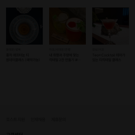
동대문/성북
마포/서대문/은평
강남/서초
홍차 애프터눈 티
내 취향과 주량에 맞는
Tea+Cocktail 테마가
원데이클래스 (예약가능)
칵테일 2잔 만들기 #
있는 티칵테일 클래스
연남동
호스트 지원
인재채용
제휴문의
고객센터