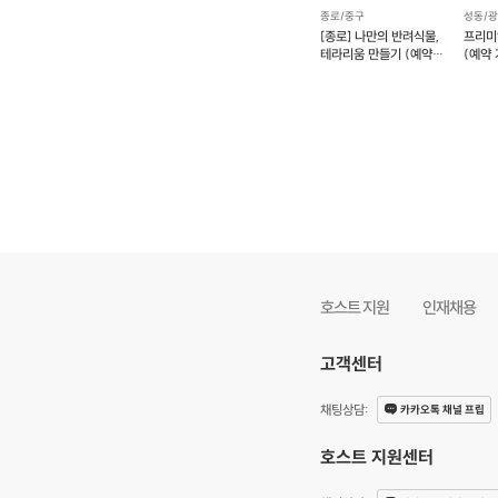
종로/중구
성동/
[종로] 나만의 반려식물,
프리미
테라리움 만들기 (예약
(예약 
가능)
호스트 지원
인재채용
고객센터
채팅상담
:
카카오톡 채널 프립
호스트 지원센터