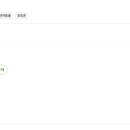
반려동물
포토존
간식
위클리메이드의 첫 번째 클래스 주제,
플러피팟 만들기 클래스
에서
원하는 컬러와 재질의 퍼원단을 골라 