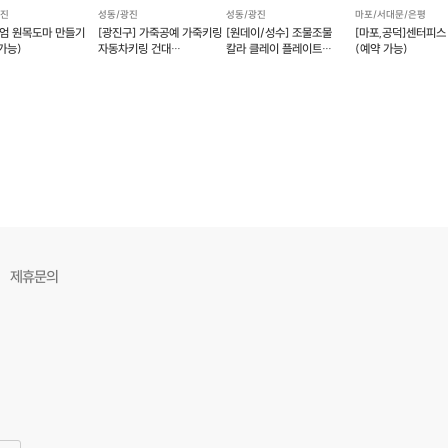
광진
성동/광진
성동/광진
마포/서대문/은평
구매 전 문의 사항은 하단의 1:1 문의하기 창을 사용해주세요.
엄 원목도마 만들기
[광진구] 가죽공예 가죽키링
[원데이/성수] 조물조물
[마포,공덕]센터피스
가능)
자동차키링 건대
칼라 클레이 플레이트
(예약 가능)
원데이클래스 (예약 가능)
만들기 _도자기 공예
수강생 작품
다양한 데코 파츠로 나만의 플러피팟을 꾸며보세요.
제휴문의