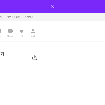
그인
자주 묻는 질문
공지사항
드
메시지
찜
마이
들기