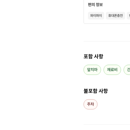
편의 정보
와이파이
휴대폰충전
포함 사항
앞치마
재료비
불포함 사항
주차