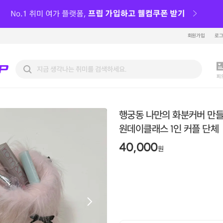
회원가입
로
피
행궁동 나만의 화분커버 만
원데이클래스 1인 커플 단체
40,000
원