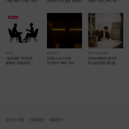
(개인 레슨) (대면 가능)
(온라인 사주,궁합, 멘토링)
재테크 모임_하루 1%
성장💰
온라인
종로/중구
마포/서대문/은평
(심리상담) 무엇이든
[프립Live] 신기한
[3000명참여] 동사로
말해요! (비밀보장)
자기분석 (예약 가능)
하고싶은일을 찾는법,
(비대면)
개인코칭
호스트 지원
인재채용
제휴문의