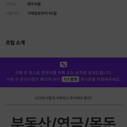
난이도
매우쉬움
사용기간
구매일로부터
90
일
프립 소개