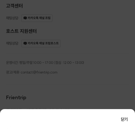
고객센터
채팅상담
:
카카오톡 채널 프립
호스트 지원센터
채팅상담
:
카카오톡 채널 프립호스트
운영시간: 평일/주말 10:00 - 17:00 (점심 : 12:00 - 13:00)
광고/제휴: contact@frientrip.com
Frientrip
㈜프렌트립
사업자 등록번호 : 261-81-04385
|
통신판매업신고번호 : 2016-서울성동-01088
닫기
대표 : 임수열
개인정보 관리 책임자 : 권용근
070-5175-6636
|
|
서울시 성동구 왕십리로 115 헤이그라운드 서울숲점 G704