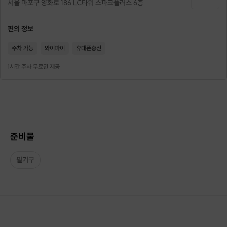
서울 마포구 양화로 186 LC타워 스파크플러스 6층
편의 정보
주차 가능
와이파이
휴대폰충전
1시간 주차 무료권 제공
준비물
필기구