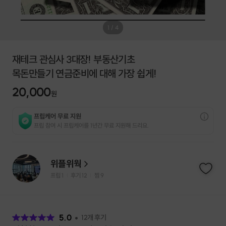
1
/
4
재테크 관심사 3대장! 부동산기초
목돈만들기 연금준비에 대해 가장 쉽게!
20,000
원
프립케어 무료 지원
프립 참여 시 프립케어를 1년간 무료 지원해 드리요.
위플위웍
프립
1
후기 12
찜
9
|
|
후
기
5.0
12
개 후기