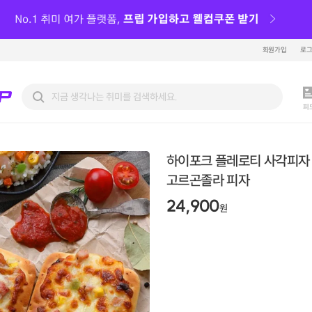
회원가입
로
피
하이포크 플레로티 사각피자
고르곤졸라 피자
24,900
원