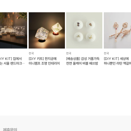
전국
전국
전국
IY KIT] 집에서
[DIY 키트] 한지공예
[배송상품] 감성 거품가득
[DIY KIT] 세상에
는 서울 랜드마크
미니램프 조명 인테리어
천연 올케어 버블 배쓰밤
하나뿐인 라탄 책갈
 무드등
제휴문의