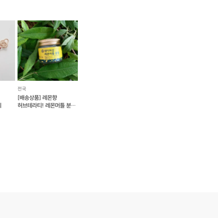
전국
[배송상품] 레몬향
피
허브테라티! 레몬머틀 분말
[네이처샵]