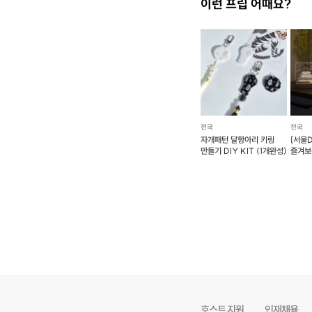
이런 프립 어때요?
전국
전국
자개패턴 달항아리 키링
[서울D
만들기 DIY KIT (1개완성)
즐겨보
아크릴
호스트 지원
인재채용