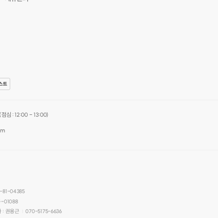
스트
심 : 12:00 - 13:00)
om
-81-04385
-01088
 : 권용근
070-5175-6636
|