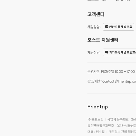
고객센터
채팅상담
:
카카오톡 채널 프립
호스트 지원센터
채팅상담
:
카카오톡 채널 프립호
운영시간: 평일/주말 10:00 - 17:00 (점
광고/제휴: contact@frientrip.c
Frientrip
㈜프렌트립
사업자 등록번호 : 261
|
통신판매업신고번호 : 2016-서울성동
대표 : 임수열
개인정보 관리 책임자
|