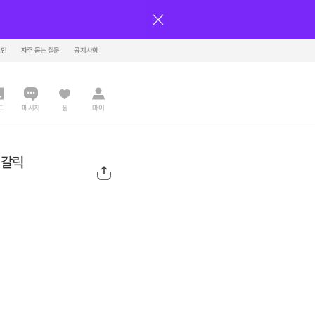
그인
자주 묻는 질문
공지사항
드
메시지
찜
마이
 갈릭