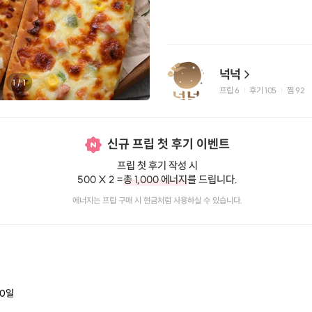
넉넉
1
/
1
프립
6
후기 105
찜
92
|
|
신규 프립 첫 후기 이벤트
프립 첫 후기 작성 시
500 X 2 =
총 1,000 에너지
를 드립니다.
에너지는 프립 구매 시 현금처럼 사용하실 수 있습니다.
0
일