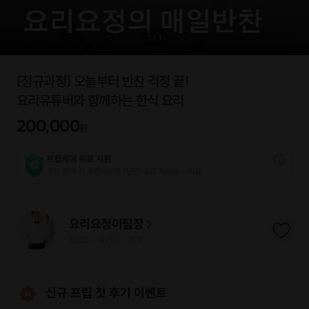
1
/
1
[정규과정] 오늘부터 반찬 걱정 끝!
요리유튜버와 함께하는 한식 요리
200,000
원
프립케어 무료 지원
프립 참여 시 프립케어를 1년간 무료 지원해 드리요.
요리요정이팀장
프립
0
후기 0
찜
7
|
|
신규 프립 첫 후기 이벤트