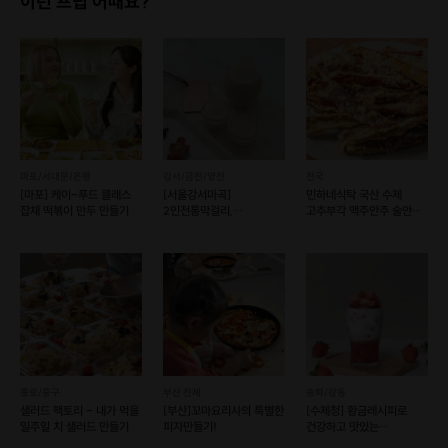
이런 프립 어때요?
마포/서대문/은평
강서/금천/양천
전국
[마포] 케이-푸드 클래스
[서울강서마곡]
민하네식탁 국산 수제
Recommend
잡채 떡볶이 만두 만들기
2인전통막걸리,
고추부각 맥주안주 술안주
이곳을 추천하는 이유
쉐프케이와 함께하는
건강간식 어른간식
전통주 만들기
전통간식
Point 1.
재미와 유익함을 모두 잡은 요리수업
새로운 사람들과 요리로 소통하는 시간은
모두에게 즐거운 순간입니다.
종로/중구
부산 전체
송파/강동
샐러드 팩토리 - 내가 먹을
[부산]꼬마요리사의 특별한
[수제청] 황금레시피로
일주일 치 샐러드 만들기
피자만들기!
건강하고 맛있는
Point 2.
수제과일청 만들기