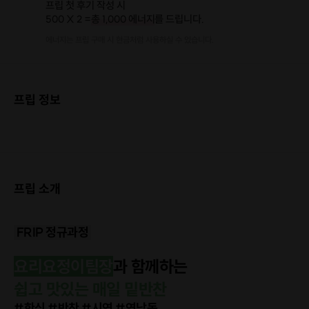
프립 첫 후기 작성 시
500 X 2 =
총 1,000 에너지
를 드립니다.
에너지는 프립 구매 시 현금처럼 사용하실 수 있습니다.
프립 정보
프립 소개
FRIP 정규과정
요리요정이팀장
과 함께하는
쉽고 맛있는 매일 밑반찬
#한식 #반찬 #시연 #연남동