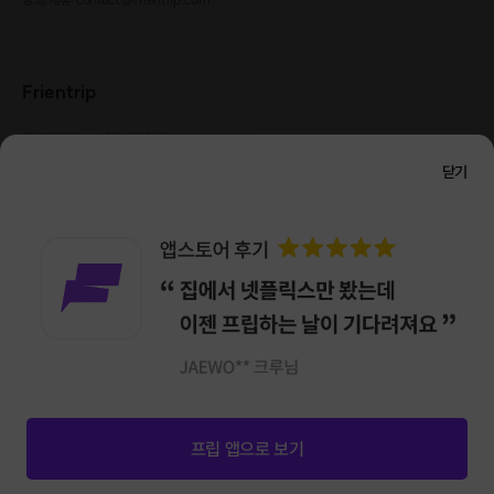
Frientrip
㈜프렌트립
사업자 등록번호 : 261-81-04385
|
통신판매업신고번호 : 2016-서울성동-01088
닫기
대표 : 임수열
개인정보 관리 책임자 : 권용근
070-5175-6636
|
|
서울시 성동구 왕십리로 115 헤이그라운드 서울숲점 G704
㈜프렌트립은 통신판매중개자로서 거래당사자가 아니며, 호스트가 등록한 상품정보 및 거래에
대해 ㈜프렌트립은 일체의 책임을 지지 않습니다.
NICEPAY 안전거래 서비스 : 고객님의 안전거래를 위해 현금 결제 시, 저희 사이트에서 가입한
구매안전 서비스를 이용할 수 있습니다.
가입 확인
이용약관
개인정보 처리방침
앱 다운로드
프립 앱으로 보기