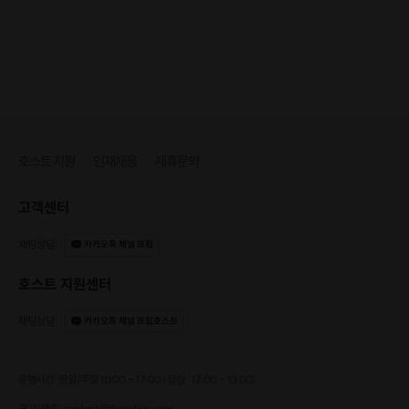
요린이를 해방해주는 클래스
입버릇처럼 ‘저는 잘 못해요’라고 하는 분들,
그런 분들을 위한 최적의 수업입니다.
배워서 못하는 것은 없답니다.
Point 3.
호스트 지원
인재채용
제휴문의
맛있는 음식을 함께 먹는 즐거움
같은 한식, 같은 제육볶음, 같은 반찬이라도
고객센터
내가 만든 것보다 더 맛있게 만드는 법을 알려드려요.
함께 음식을 먹으며!
채팅상담
:
카카오톡 채널 프립
호스트 지원센터
Host
채팅상담
:
카카오톡 채널 프립호스트
호스트 소개
운영시간: 평일/주말 10:00 - 17:00 (점심 : 12:00 - 13:00)
광고/제휴: contact@frientrip.com