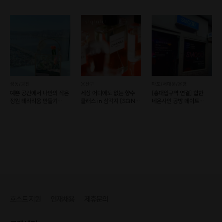
(물레2+소품2)
(예약가능)
가죽공예(예약 가능)
성동/광진
용산구
마포/서대문/은평
예쁜 공간에서 나만의 작은
세상 어디에도 없는 향수
[홍대입구역 연결] 힙한
정원 테라리움 만들기
클래스 in 삼각지 [SQNC
네온사인 공방 데이트
(예약 가능)
003]
SMOOD (예약 가능)
세트 세트
비즈키링
도 만들어요~!
내 손으로 만든 이 귀여운 아이들을 가방에 매달고 맨
날 같이 다니기~!
호스트 지원
인재채용
제휴문의