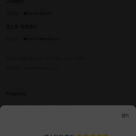
고객센터
채팅상담
:
카카오톡 채널 프립
호스트 지원센터
채팅상담
:
카카오톡 채널 프립호스트
운영시간: 평일/주말 10:00 - 17:00 (점심 : 12:00 - 13:00)
광고/제휴: contact@frientrip.com
Frientrip
㈜프렌트립
사업자 등록번호 : 261-81-04385
|
통신판매업신고번호 : 2016-서울성동-01088
닫기
대표 : 임수열
개인정보 관리 책임자 : 권용근
070-5175-6636
|
|
서울시 성동구 왕십리로 115 헤이그라운드 서울숲점 G704
㈜프렌트립은 통신판매중개자로서 거래당사자가 아니며, 호스트가 등록한 상품정보 및 거래에
대해 ㈜프렌트립은 일체의 책임을 지지 않습니다.