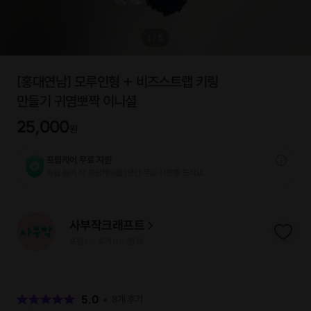
1
/
5
[홍대연남] 모루인형 + 비즈스트랩 키링
만들기 귀염뽀짝 이니셜
25,000
원
프립케어 무료 지원
프립 참여 시 프립케어를 1년간 무료 지원해 드리요.
사부작크래프트
프립
1
후기 11
찜
15
|
|
후
기
5.0
8
개 후기