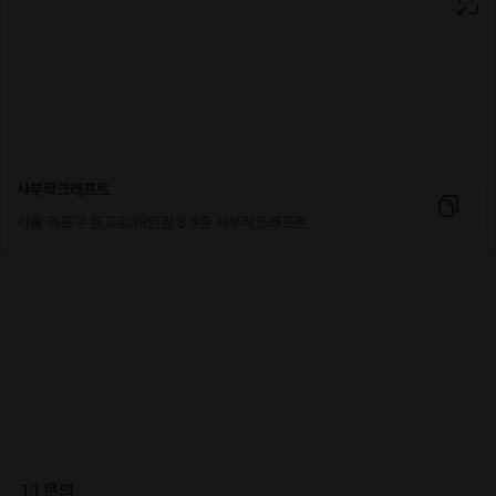
사부작크래프트
서울 마포구 동교로38안길 8 3층 사부작크래프트
내 인형
색상 고르고~
1:1 문의