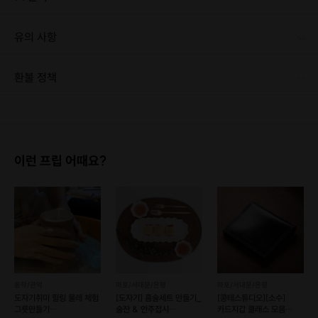
유의 사항
환불 정책
1. 결제 후 1시간 이내에는 무료 취소가 가능합니다. (단, 신청마감 이후 취소 시, 프립 진행 당일 결제 후 취소 시 취소 및 환불 불가) 2. 결제 후 1시간이 초과한 경우, 아래의 환불규정에 따라 취소수수료가 부과됩니다. - 신청마감 2일 이전 취소시 : 전액 환불 - 신청마감 1일 ~ 신청마감 이전 취소시 : 상품 금액의 50% 취소 수수료 배상 후 환불 - 신청마감 이후 취소시, 또는 당일 불참 : 환불 불가 ※ 다회권의 경우, 1회라도 사용시 부분 환불이 불가하며, 기간 내 호스트와 예약 확정 되지 않은 프립은 프립 에너지로 환불 됩니다. ※ 여행사 상품의 경우 상품 상세 페이지의 여행사 환불 규정이 우선 적용 됩니다. ※ 여행사 상품, 숙박, 이벤트 상품 등 객실, 버스 등 사전 예약 확정이 필요한 프립은 예약 확정 이후 신청마감일 이전이라도 취소 및 환불 불가합니다. ※ 취소 수수료는 신청 마감일을 기준으로 산정됩니다. ※ 신청 마감일은 무엇인가요? 호스트님들이 장소 대관, 강습, 재료 구비 등 프립 진행을 준비하기 위해, 프립 진행일보다 일찍 신청을 마감합니다. 환불은 진행일이 아닌 신청 마감일 기준으로 이루어집니다. 프립마다 신청 마감일이 다르니, 꼭 날짜와 시간을 확인 후 결제해주세요! : ) ※신청 마감일 기준 환불 규정 예시 - 프립 진행일 : 10월 27일 - 신청 마감일 : 10월 26일 10월 25일에 취소 할 경우, 신청마감일 1일 전에 해당하며 50%의 수수료가 발생합니다. [환불 신청 방법] 1. 해당 프립 결제한 계정으로 로그인 2. 마이프립 - 신청내역 or 결제내역 3. 취소를 원하는 프립 상세 정보 버튼 - 취소 ※ 결제 수단에 따라 예금주, 은행명, 계좌번호 입력
이런 프립 어때요?
인형
도 만들어보고
비즈들을 골라골라
동작/관악
마포/서대문/은평
마포/서대문/은평
도자기취미 힐링 물레 체험
[도자기] 홈술세트 만들기_
[콩테스튜디오][소수]
이니셜을 넣은 목걸이
도 만들고~
그릇만들기
술잔 & 안주접시
카드지갑 클래스 모음