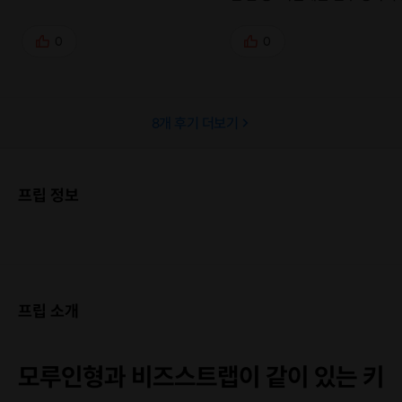
러 올래요 ✨️
0
0
8
개 후기 더보기
프립 정보
프립 소개
모루인형과 비즈스트랩이 같이 있는 키