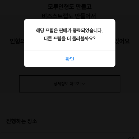
모루인형도 만들고
비즈스트랩도 만들어서
나만의 힙한 키링을 만들어 보아요!
해당 프립은 판매가 종료되었습니다.
다른 프립을 더 둘러볼까요?
인형의 목걸이에는 원하는 이니셜을 넣을 수 있어요
소요시간
확인
1시간~ 넉넉히 1시간 30분까지
구성
상세정보
더보기
모루인형 (
여러색상
준비돼있어요)
인형용 이니셜 목걸이(
직접구성
가능)
비즈스트랩 (
골라서 만들기
가능)
리본 등
악세서리 꾸미기!
진행하는 장소