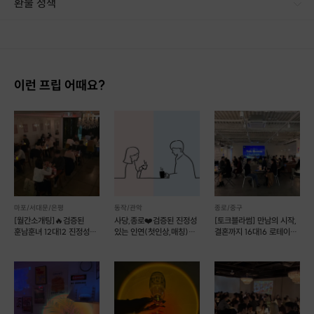
환불 정책
1. 결제 후 1시간 이내에는 무료 취소가 가능합니다. (단, 신청마감 이후 취소 시, 프립 진행 당일 결제 후 취소 시 취소 및 환불 불가) 2. 결제 후 1시간이 초과한 경우, 아래의 환불규정에 따라 취소수수료가 부과됩니다. - 신청마감 2일 이전 취소시 : 전액 환불 - 신청마감 1일 ~ 신청마감 이전 취소시 : 상품 금액의 50% 취소 수수료 배상 후 환불 - 신청마감 이후 취소시, 또는 당일 불참 : 환불 불가 ※ 다회권의 경우, 1회라도 사용시 부분 환불이 불가하며, 기간 내 호스트와 예약 확정 되지 않은 프립은 프립 에너지로 환불 됩니다. ※ 여행사 상품의 경우 상품 상세 페이지의 여행사 환불 규정이 우선 적용 됩니다. ※ 여행사 상품, 숙박, 이벤트 상품 등 객실, 버스 등 사전 예약 확정이 필요한 프립은 예약 확정 이후 신청마감일 이전이라도 취소 및 환불 불가합니다. ※ 취소 수수료는 신청 마감일을 기준으로 산정됩니다. ※ 신청 마감일은 무엇인가요? 호스트님들이 장소 대관, 강습, 재료 구비 등 프립 진행을 준비하기 위해, 프립 진행일보다 일찍 신청을 마감합니다. 환불은 진행일이 아닌 신청 마감일 기준으로 이루어집니다. 프립마다 신청 마감일이 다르니, 꼭 날짜와 시간을 확인 후 결제해주세요! : ) ※신청 마감일 기준 환불 규정 예시 - 프립 진행일 : 10월 27일 - 신청 마감일 : 10월 26일 10월 25일에 취소 할 경우, 신청마감일 1일 전에 해당하며 50%의 수수료가 발생합니다. [환불 신청 방법] 1. 해당 프립 결제한 계정으로 로그인 2. 마이프립 - 신청내역 or 결제내역 3. 취소를 원하는 프립 상세 정보 버튼 - 취소 ※ 결제 수단에 따라 예금주, 은행명, 계좌번호 입력
***매주 최소 40명 ~ 최대 80명 인원이 있으며 인원으로 인하여 취소되는
일은 없습니다.
이런 프립 어때요?
[후기 좋은 모임]
저희 모임에 참여해주신 크루 여러분 감사드립니다!🙇‍♂️
📣
만족도 높고 후기가 좋은 모임 📣
🌃 괜찮은 남녀가 많이 모이는 분위기 좋은 최고의 공간 ! 🌃
마포/서대문/은평
동작/관악
종로/중구
💕 내향인 외향인 모두가 즐길 수 있는 적절한 분위기 💕
[월간소개팅]🔥검증된
사당,종로❤️검증된 진정성
[토크블라썸] 만남의 시작,
훈남훈녀 12대12 진정성
있는 인연(첫인상,매칭)
결혼까지 16대16 로테이션
있는 로테이션 소개팅
소셜이음❤️슈퍼호스트
소개팅
[늦은 참가 신청 안내]
당일상황에 따라
당일 늦참으로 참가신청
이후 참석가능합니다.
(1시간 늦은 참가까지 신청가능)