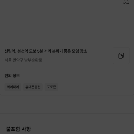
인원에 따라 80명까지 증가될 수 있습니다.
남은 티켓 수와 실제 신청자 수는 다르므로 참고 부탁드립니다.
Q.
실제 판매된 티켓이 1개이면 참여자가 1명인가요?
A.
아닙니다!
프립으로 참여하시는 분외에도 참여자가 있으므로,
신림역, 봉천역 도보 5분 거리 분위기 좋은 모임 장소
참여자는 매주 50~70명
이라고 생각해주시면 됩니다.
서울 관악구 남부순환로
편의 정보
와이파이
휴대폰충전
포토존
[예약가능한 좌석]
2026년도 인연을 만나보세요.
불포함 사항
[ 6월 ]