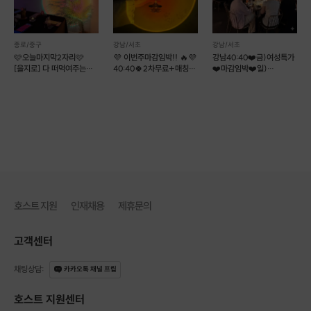
당일늦참으로 결제
하시면, 최대한 빠르게 연락드리겠습니다.
연락이 늦어질 시, 결제후 빠르게 전화 또는 문자 주세요!
종로/중구
강남/서초
강남/서초
🩷오늘마지막2자리🩷
💜 이번주마감임박!! 🔥💜
강남40:40❤️금)여성특가
[을지로] 다 떠먹여주는
40:40🍀2차무료+매칭🍀
❤️마감임박❤️일)
퇴근후 소개팅
[강남]와거들
인기남녀특집🔥실시간명단
[참가 제한 안내]
🔥
* 본 모임은 타 모임 운영진, 호스트들의 참가를 허용하지 않습니다. *
적발 시 환불 없는 퇴장 + 영구제명이 이루어지니 유의 부탁드립니다.
(진실성있는 모임을 위해 타 운영진의 참가를 허용하지 않고 있습니다.)
호스트 지원
인재채용
제휴문의
✔️
신청후 문자를 받지 않았으면 대기상태 입니다.
✔️
프립 확정 문자메세지를 받아야 신청확정 입니다.
고객센터
✔️
자세한 사항은 모임 1-2일전 문자로 공지 드립니다.
채팅상담
:
카카오톡 채널 프립
빠른 문의는
프립 1:1 문의
를 이용해주세요.
호스트 지원센터