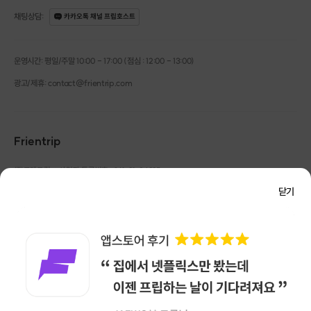
채팅상담
:
카카오톡 채널 프립호스트
📣
해당 모임은
게스트하우스식 컨셉의 파티
입니다📣
운영시간: 평일/주말 10:00 - 17:00 (점심 : 12:00 - 13:00)
✔️
제공사항 : 간편안주, 소주, 맥주, 논알콜음료
✔️
준비사항(선택) : 추가로 드시고 싶은 술 OR 안주
광고/제휴: contact@frientrip.com
Frientrip
㈜프렌트립
사업자 등록번호 : 261-81-04385
|
통신판매업신고번호 : 2016-서울성동-01088
닫기
대표 : 임수열
개인정보 관리 책임자 : 권용근
070-5175-6636
|
|
서울시 성동구 왕십리로 115 헤이그라운드 서울숲점 G704
㈜프렌트립은 통신판매중개자로서 거래당사자가 아니며, 호스트가 등록한 상품정보 및 거래에
내향인 외향인 모두가 즐기는 분위기 좋은 모임,
대해 ㈜프렌트립은 일체의 책임을 지지 않습니다.
NICEPAY 안전거래 서비스 : 고객님의 안전거래를 위해 현금 결제 시, 저희 사이트에서 가입한
좋은 인연과 행복한 하루를 그리는 러브인서울
구매안전 서비스를 이용할 수 있습니다.
가입 확인
이용약관
개인정보 처리방침