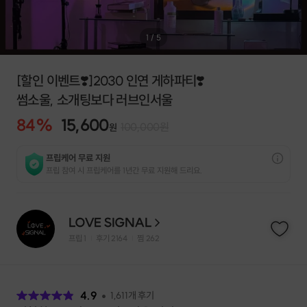
1
/
5
[할인 이벤트❣️]2030 인연 게하파티❣️
썸소울, 소개팅보다 러브인서울
84
%
15,600
100,000
원
원
프립케어 무료 지원
프립 참여 시 프립케어를 1년간 무료 지원해 드리요.
LOVE SIGNAL
프립
1
후기 2164
찜
262
|
|
후
기
4.9
1,611
개 후기