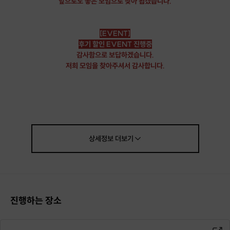
앞으로도 좋은 모임으로 찾아 뵙겠습니다.
[EVENT]
후기 할인 EVENT 진행중
감사함으로 보답하겠습니다.
저희 모임을 찾아주셔서 감사합니다.
[일정안내]
상세정보
더보기
✔️
매주 토요일 18:30
***안내 문자 회신 이후에 최종 예약이 확정됩니다***
(안내문을 받지 않으셨다면 아직 예약확정 전입니다)
진행하는 장소
[ 티켓 남은수 ≠ 신청자 수]
실제 참여자는 평균 50~60명이 평균적이며,