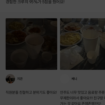
경험한 크루의 95%가 5점을 줬어요!
지은
쎄니
직원분들 친절하고 분위기도 좋아요!
안주도 너무 맛있고 음료랑 주
무제한이라서 좋아요!!! 친구랑
가는 것 같아요 존잼존잼!!!🩷