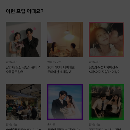
이런 프립 어때요?
강남/서초
영등포/구로
강남/서초
남2여2모집)강남+홍대📍
20대 30대 나이대별
[강남]🔥전회차매진🔥
수목금토일☘️
로테이션 소개팅💕
6대6이미지팅💘 이성이
12대12훈남훈녀소개팅❤
러브톡톡
보는 이미지는?
만남살롱커피
강남/서초
온라인
강남/서초
☘️연휴특집☘️8.15~8.17❣️
온라인 결정사) 지인보다
❤️‍🔥프립후기수 1위 -강남,