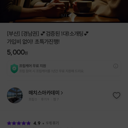
1
/
1
[부산] [경남권] 💕검증된 1대1소개팅💕
가입비 없이! 초특가진행!
5,000
원
프립케어 무료 지원
프립 참여 시 프립케어를 1년간 무료 지원해 드리요.
매치스아카데미
프립
0
후기 9
찜
7
|
|
후
기
4.9
9
개 후기