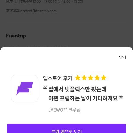
운영시간: 평일/주말 10:00 - 17:00 (점심 : 12:00 - 13:00)
광고/제휴: contact@frientrip.com
Frientrip
㈜프렌트립
사업자 등록번호 : 261-81-04385
|
통신판매업신고번호 : 2016-서울성동-01088
닫기
대표 : 임수열
개인정보 관리 책임자 : 권용근
070-5175-6636
|
|
서울시 성동구 왕십리로 115 헤이그라운드 서울숲점 G704
㈜프렌트립은 통신판매중개자로서 거래당사자가 아니며, 호스트가 등록한 상품정보 및 거래에
대해 ㈜프렌트립은 일체의 책임을 지지 않습니다.
NICEPAY 안전거래 서비스 : 고객님의 안전거래를 위해 현금 결제 시, 저희 사이트에서 가입한
구매안전 서비스를 이용할 수 있습니다.
가입 확인
이용약관
개인정보 처리방침
앱 다운로드
프립 앱으로 보기