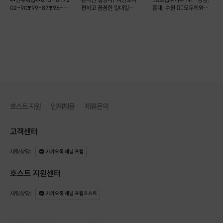
02-90❣️99-87❣️96-
편하고 꼼꼼한 일대일
홍대, 수원 ❤️‍🔥모두의와인+
86❣️
소개팅💘솔로오프
커피
호스트 지원
인재채용
제휴문의
고객센터
채팅상담
:
카카오톡 채널 프립
호스트 지원센터
채팅상담
:
카카오톡 채널 프립호스트