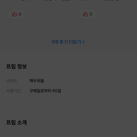
이어갈 수 있었습니다. 앞으로도 잘
나누고 여러모로 만족스러웠습니
부탁드립니다^^
감사해요!
0
0
9
개 후기 더보기
프립 정보
난이도
매우쉬움
사용기간
구매일로부터
90
일
프립 소개