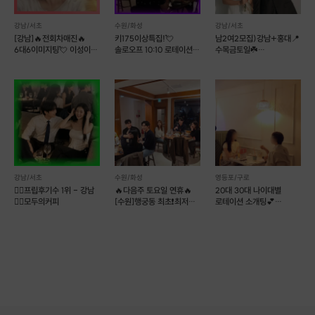
강남/서초
수원/화성
강남/서초
[강남]🔥전회차매진🔥
키175이상특집!💘
남2여2모집)강남+홍대📍
6대6이미지팅💘 이성이
솔로오프 10:10 로테이션
수목금토일☘️
보는 이미지는?
소개팅💘
12대12훈남훈녀소개팅❤
만남살롱커피
강남/서초
수원/화성
영등포/구로
❤️‍🔥프립후기수 1위 - 강남
🔥다음주 토요일 연휴🔥
20대 30대 나이대별
❤️‍🔥모두의커피
[수원]행궁동 최초❗️최저가❗️
로테이션 소개팅💕
평균키 177❤️
러브톡톡