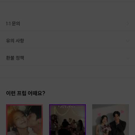
1:1 문의
유의 사항
환불 정책
1. 결제 후 14일 이내 취소 시 : 전액 환불 (단, 결제 후 14일 이내라도 호스트와 프립 진행일 예약 확정 후 환불 불가) 2. 결제 후 14일 이후 취소 시 : 환불 불가 ※ 상품의 유효기간 만료 시 연장은 불가하며, 기간 내 호스트와 예약 확정 되지 않은 프립은 프립 에너지로 환불 됩니다. ※ 환불된 에너지의 유효기간은 지급일로부터 180일이며, 유효기간 종료 후 기간연장 및 환불이 불가합니다. ※ 배송상품의 경우 배송 준비 전 전액 환불 가능, 배송 준비 후 환불 불가 합니다. ※ 다회권의 경우, 1회라도 사용시 부분 환불이 불가하며, 기간 내 호스트와 예약 확정 되지 않은 프립은 프립 에너지로 환불 됩니다. [환불 신청 방법] 1. 해당 프립 결제한 계정으로 로그인 2. 마이프립 - 신청내역 or 결제내역
이런 프립 어때요?