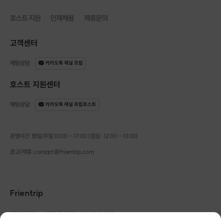
호스트 지원
인재채용
제휴문의
고객센터
채팅상담
:
카카오톡 채널 프립
호스트 지원센터
채팅상담
:
카카오톡 채널 프립호스트
운영시간: 평일/주말 10:00 - 17:00 (점심 : 12:00 - 13:00)
광고/제휴: contact@frientrip.com
Frientrip
㈜프렌트립
사업자 등록번호 : 261-81-04385
|