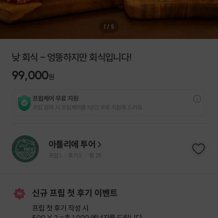
1
/
5
낮 회식 - 엉뚱하지만 회식입니다!
99,000
원
프립케어 무료 지원
프립 참여 시 프립케어를 1년간 무료 지원해 드리요.
아틀리에 투어
프립
1
후기 5
찜
25
|
|
신규 프립 첫 후기 이벤트
프립 첫 후기 작성 시
500 X 2 =
총 1,000 에너지
를 드립니다.