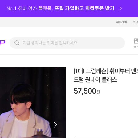
회원가입
로
피
[1대1 드럼레슨] 취미부터 
드럼 원데이 클래스
57,500
원