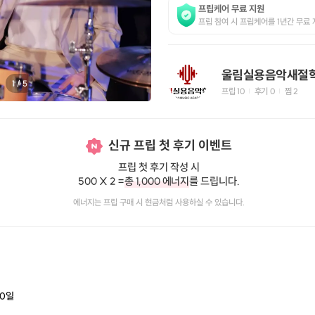
프립케어 무료 지원
프립 참여 시 프립케어를 1년간 무료 
울림실용음악새절
1
/
5
프립
10
후기 0
찜
2
|
|
신규 프립 첫 후기 이벤트
프립 첫 후기 작성 시
500 X 2 =
총 1,000 에너지
를 드립니다.
에너지는 프립 구매 시 현금처럼 사용하실 수 있습니다.
0
일