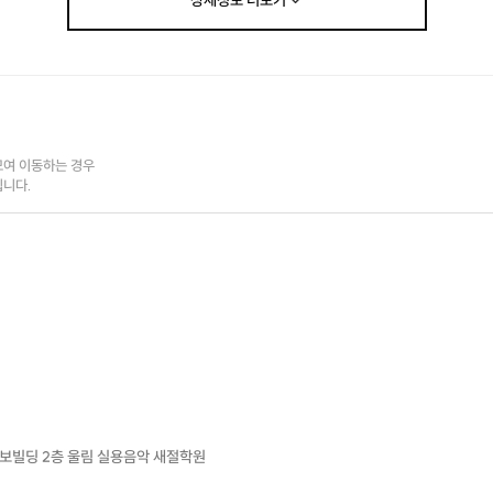
상세정보
더보기
전문 강사진과 함께하는
취미
에서
프로
까지 음악의 모든 것!
"서울 예술대학교 / 동아 방송 대학교 /동덕 여자 대학교
여 이동하는 경우

를 졸업한
됩니다.
레슨 경력 5~10년 이상
최고의 강사진으로 이루어진
은평구 최대 규모 실용음악 학원
울림 실용음악 새절학원 입니다."
다보빌딩 2층 울림 실용음악 새절학원