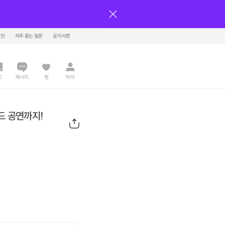
그인
자주 묻는 질문
공지사항
드
메시지
찜
마이
밴드 공연까지!