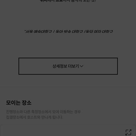
"서울 예술대학교 / 동아 방송 대학교 /동덕 여자 대학교
를 졸업한
레슨 경력 5~10년 이상
최고의 강사진으로 이루어진
은평구 최대 규모 실용음악 학원
울림 실용음악 새절학원 입니다."
상세정보
더보기
모이는 장소
진행장소와 다른 특정장소에서 모여 이동하는 경우

집결장소에서 호스트와 만나게 됩니다.