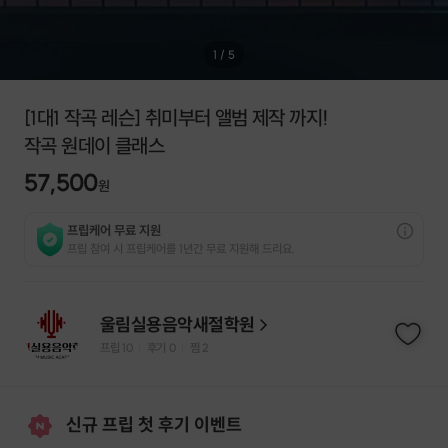
1
/
5
[1대1 작곡 레슨] 취미부터 앨범 제작 까지!
작곡 원데이 클래스
57,500
원
프립케어 무료 지원
프립 참여 시 프립케어를 1년간 무료 지원해 드리요.
울림실용음악새절학원
프립
10
후기 0
찜
2
|
|
신규 프립 첫 후기 이벤트