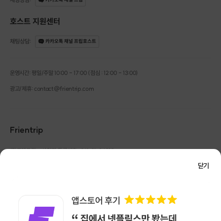
11주차: 감정 표현과 다이내믹
호스트 지원센터
음악을 통한 감정 표현 기법 이해
채팅상담
:
카카오톡 채널 프립호스트
다이내믹(강약)과 템포 변화 적용
감정 표현을 위한 작곡 연습
운영시간: 평일/주말 10:00 - 17:00 (점심 : 12:00 - 13:00)
12주차: 창의적 작곡 기법
광고/제휴: contact@frientrip.com
창의적 작곡 기법 (모달 작곡, 폴리리듬 등) 이해
창의적 작곡 기법 적용 연습
기존 곡을 변형하여 새로운 곡 만들기
Frientrip
13주차: 녹음과 데모 제작
㈜프렌트립
사업자 등록번호 : 261-81-04385
|
기본 녹음 기법 이해
통신판매업신고번호 : 2016-서울성동-01088
데모 제작을 위한 소프트웨어 및 장비 사용법 익히기
닫기
대표 : 임수열
개인정보 관리 책임자 : 권용근
070-5175-6636
|
|
자작곡 녹음 및 데모 제작
서울시 성동구 왕십리로 115 헤이그라운드 서울숲점 G704
㈜프렌트립은 통신판매중개자로서 거래당사자가 아니며, 호스트가 등록한 상품정보 및 거래에
14주차: 피드백과 수정
대해 ㈜프렌트립은 일체의 책임을 지지 않습니다.
NICEPAY 안전거래 서비스 : 고객님의 안전거래를 위해 현금 결제 시, 저희 사이트에서 가입한
작곡 및 작사한 곡에 대한 피드백 수집
구매안전 서비스를 이용할 수 있습니다.
가입 확인