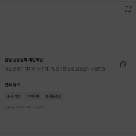
음악적 경험을 더 깊이 쌓고 싶은 분
작곡, 작사를 통해 리듬 감각과
음악의 기본기를 키우고 싶은 분들.
모든 연령대와 경험 수준에 맞춘 맞춤형 수업으로,
전문 강사의 세심한 지도 아래
누구나 쉽게 작곡, 작사를 배울 수 있습니다.
울림 실용음악 새절학원
서울 은평구 가좌로 269 다보빌딩 2층 울림 실용음악 새절학원
편의 정보
■원데이 클래스 수업 형태 ■
주차 가능
와이파이
휴대폰충전
건물 뒤 주차장 주차 가능(1대)
- 1타임 (55분) : 57,500원
개인의 음악성 Test와 학생의 개인적 목표에 맞추어
수업이 진행 됩니다.