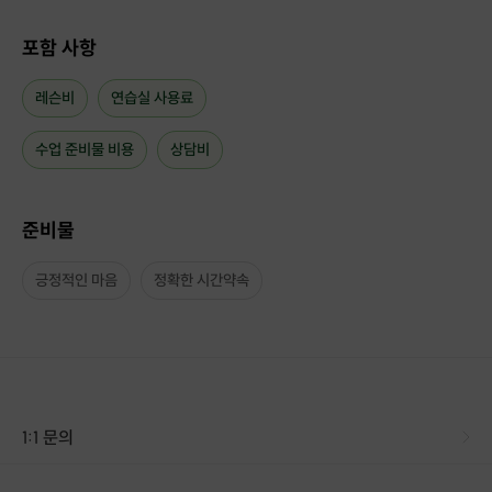
포함 사항
레슨비
연습실 사용료
■작곡/작사 레슨 커리큘럼 ■
수업 준비물 비용
상담비
* 취미 과정
1주차: 기본 음악 이론
준비물
음계와 화음의 기본 이해
주요 음계 (메이저, 마이너) 연습
긍정적인 마음
정확한 시간약속
기본 코드 진행 연습
2주차: 멜로디 작곡 기초
멜로디의 기본 요소 (음정, 리듬 등) 이해
간단한 멜로디 작곡 연습
기존 곡의 멜로디 분석
1:1 문의
3주차: 화성학 기초