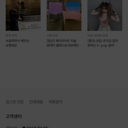
7주차: 기본 편곡 기법
기본 편곡의 개념 이해
악기별 역할과 특성 이해
간단한 편곡 연습
8주차: 다양한 음악 장르 이해
동작/관악
고양/김포
마포/서대문/은평
녹음하면서 배우는
[일산] 제이미아트 미술
[홍대,신림] 추가금 없이
보컬레슨
원데이 클래스&자유페인팅
원하는 k-pop 골라
다양한 음악 장르 (팝, 록, 재즈 등) 분석
(예약 가능)
배우기! (예약 가능)
각 장르의 특징 및 작곡 기법 이해
특정 장르를 모방한 작곡 연습
9주차: 모티브와 테마 발전
모티브의 개념과 중요성 이해
모티브를 발전시켜 테마 만들기
모티브를 활용한 작곡 연습
호스트 지원
인재채용
제휴문의
10주차: 곡 구조 이해
곡의 기본 구조 (AABA, Verse-Chorus 등) 이해
고객센터
다양한 곡 구조 분석
곡 구조에 맞춘 작곡 연습
채팅상담
:
카카오톡 채널 프립