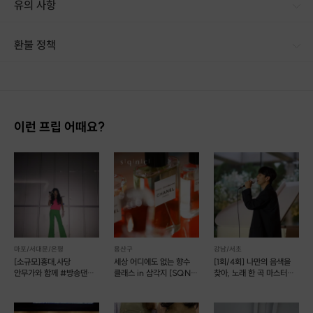
유의 사항
기본 화성학 이론 (3화음, 7화음 등)
코드 진행의 기본 원리 이해
[신청 시 유의사항] · 구매시 호스트 연락처를 카톡 혹은 문자로 보내드립니다. · 호스트 연락처로 진행 가능한 날짜 예약 바랍니다. · 예약 확정 시 환불이 불가합니다. · 예약 시간에 맞추어 늦지 않게 도착해주시기 바랍니다. · 당일 취소시 수업료 환불 불가합니다. · 교습시간 50%이상 진행 시 수강료 반환되지 않습니다.
간단한 코드 진행 만들기 연습
환불 정책
4주차: 리듬과 박자
1. 결제 후 14일 이내 취소 시 : 전액 환불 (단, 결제 후 14일 이내라도 호스트와 프립 진행일 예약 확정 후 환불 불가) 2. 결제 후 14일 이후 취소 시 : 환불 불가 ※ 상품의 유효기간 만료 시 연장은 불가하며, 기간 내 호스트와 예약 확정 되지 않은 프립은 프립 에너지로 환불 됩니다. ※ 환불된 에너지의 유효기간은 지급일로부터 180일이며, 유효기간 종료 후 기간연장 및 환불이 불가합니다. ※ 배송상품의 경우 배송 준비 전 전액 환불 가능, 배송 준비 후 환불 불가 합니다. ※ 다회권의 경우, 1회라도 사용시 부분 환불이 불가하며, 기간 내 호스트와 예약 확정 되지 않은 프립은 프립 에너지로 환불 됩니다. [환불 신청 방법] 1. 해당 프립 결제한 계정으로 로그인 2. 마이프립 - 신청내역 or 결제내역
다양한 리듬 패턴 이해
박자감 익히기 (4/4, 3/4, 6/8 등)
리듬을 활용한 멜로디 작곡 연습
이런 프립 어때요?
5주차: 가사 쓰기 기초
가사의 기본 구조 이해 (구절, 후렴 등)
주제 설정과 가사 쓰기 연습
유명 곡의 가사 분석
6주차: 멜로디와 가사의 조화
마포/서대문/은평
용산구
강남/서초
멜로디와 가사의 조화로운 결합 연습
[소규모]홍대,사당
세상 어디에도 없는 향수
[1회/4회] 나만의 음색을
가사에 맞춘 멜로디 작곡
안무가와 함께 #방송댄스
클래스 in 삼각지 [SQNC
찾아, 노래 한 곡 마스터
#코레오 초보 환영!
003]
(예약 가능)
멜로디에 맞춘 가사 쓰기