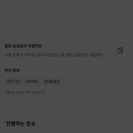
음악을 사랑하고 작곡, 작사를 느끼고 싶은
모든 분들을 위한 특별한 기회!
하루만에 작곡, 작사의 기본을 배우고
실력을 향상시킬 수 있는
울림 실용음악 새절학원
원데이 클래스
를 준비했습니다.
이 클래스는 다음과 같은 분들에게 추천드립니다.
서울 은평구 가좌로 269 다보빌딩 2층 울림 실용음악 새절학원
편의 정보
주차 가능
와이파이
휴대폰충전
음악을 처음 시작하는 분
음악에 대한 기초 지식을 배우고 싶으신 분들.
건물 뒤 주차장 주차 가능(1대)
바쁜 일상 속 힐링이 필요한 분
스트레스를 해소하고 새로운 취미를 찾고 싶으신 분들.
기존에 다른 악기를 연주해본 분
진행하는 장소
작곡, 작사로 음악적 영역을 확장하고 싶으신 분들.