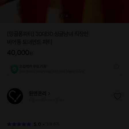
1
/
4
[밍글퐁파티] 30대30 싱글남녀 직장인
비어퐁 토너먼트 파티
40,000
원
프립케어 무료 지원
프립 참여 시 프립케어를 1년간 무료 지원해 드리요.
원앤온리
프립
0
후기 20
찜
184
|
|
후
기
5.0
3
개 후기