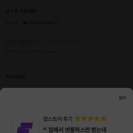
호스트 지원센터
채팅상담
:
카카오톡 채널 프립호스트
운영시간: 평일/주말 10:00 - 17:00 (점심 : 12:00 - 13:00)
광고/제휴: contact@frientrip.com
Frientrip
㈜프렌트립
사업자 등록번호 : 261-81-04385
|
통신판매업신고번호 : 2016-서울성동-01088
닫기
대표 : 임수열
개인정보 관리 책임자 : 권용근
070-5175-6636
|
|
서울시 성동구 왕십리로 115 헤이그라운드 서울숲점 G704
㈜프렌트립은 통신판매중개자로서 거래당사자가 아니며, 호스트가 등록한 상품정보 및 거래에
대해 ㈜프렌트립은 일체의 책임을 지지 않습니다.
NICEPAY 안전거래 서비스 : 고객님의 안전거래를 위해 현금 결제 시, 저희 사이트에서 가입한
구매안전 서비스를 이용할 수 있습니다.
가입 확인