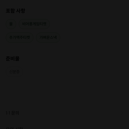
포함 사항
물
비어퐁게임티켓
추가맥주티켓
가벼운스낵
준비물
신분증
1:1 문의