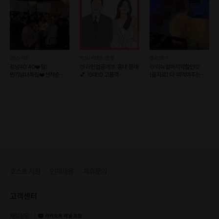
강남/서초
마포/서대문/은평
종로/중구
강남40:40❤️일)
🍑라인업공개🍑 홍대 문래
🩷리뉴얼마지막할인🩷
인기남녀특집❤️선착순
💕 10대10 고품격
[을지로] 다 떠먹여주는
아닌 선별제🔥실시간명단
가치관소개팅
퇴근후 소개팅
🔥
호스트 지원
인재채용
제휴문의
고객센터
채팅상담
:
카카오톡 채널 프립