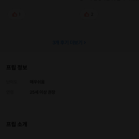
다.
1
2
3
개 후기 더보기
프립 정보
난이도
매우쉬움
연령
25세 이상 권장
프립 소개