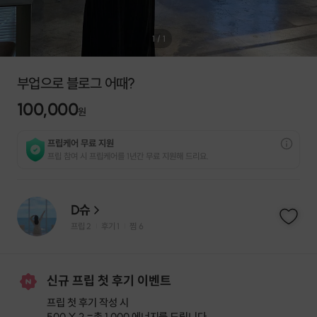
1
/
1
부업으로 블로그 어때?
100,000
원
프립케어 무료 지원
프립 참여 시 프립케어를 1년간 무료 지원해 드리요.
D슈
프립
2
후기 1
찜
6
|
|
신규 프립 첫 후기 이벤트
프립 첫 후기 작성 시
500 X 2 =
총 1,000 에너지
를 드립니다.