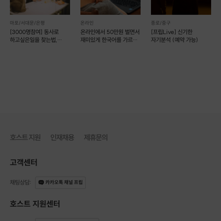
마포/서대문/은평
온라인
종로/중구
[3000명참여] 동사로
온라인에서 50만원 벌면서
[프립Live] 신기한
하고싶은일을 찾는법,
재미있게 한국어를 가르쳐
자기분석 (예약 가능)
개인코칭
보자~!! ^^
호스트 지원
인재채용
제휴문의
고객센터
채팅상담
:
카카오톡 채널 프립
호스트 지원센터