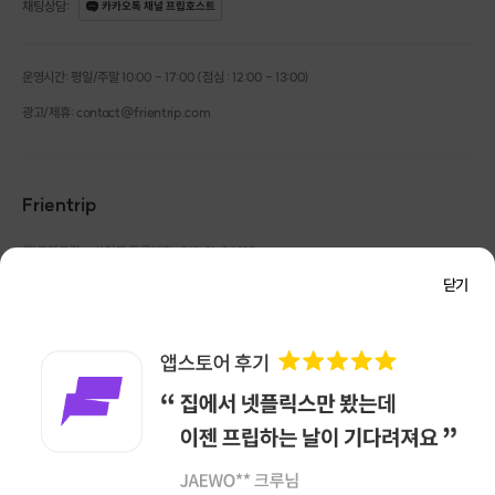
채팅상담
:
카카오톡 채널 프립호스트
운영시간: 평일/주말 10:00 - 17:00 (점심 : 12:00 - 13:00)
광고/제휴: contact@frientrip.com
Frientrip
㈜프렌트립
사업자 등록번호 : 261-81-04385
|
통신판매업신고번호 : 2016-서울성동-01088
닫기
대표 : 임수열
개인정보 관리 책임자 : 권용근
070-5175-6636
|
|
서울시 성동구 왕십리로 115 헤이그라운드 서울숲점 G704
㈜프렌트립은 통신판매중개자로서 거래당사자가 아니며, 호스트가 등록한 상품정보 및 거래에
대해 ㈜프렌트립은 일체의 책임을 지지 않습니다.
NICEPAY 안전거래 서비스 : 고객님의 안전거래를 위해 현금 결제 시, 저희 사이트에서 가입한
구매안전 서비스를 이용할 수 있습니다.
가입 확인
이용약관
개인정보 처리방침
앱 다운로드