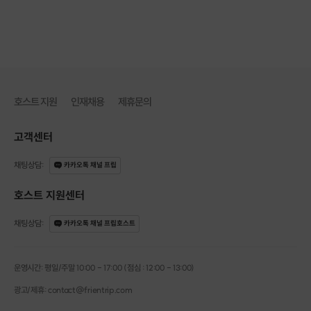
호스트 지원
인재채용
제휴문의
고객센터
채팅상담
:
카카오톡 채널 프립
호스트 지원센터
채팅상담
:
카카오톡 채널 프립호스트
운영시간: 평일/주말 10:00 - 17:00 (점심 : 12:00 - 13:00)
이번에
소개하는
원데이클래스는
광고/제휴: contact@frientrip.com
유리조각으로
조명을
만드는
수업이예요