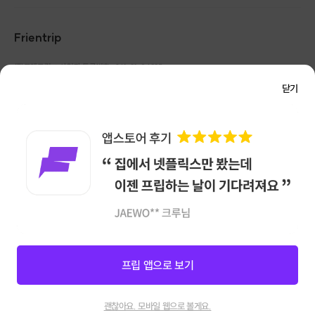
✔
최대인원
10
명
Frientrip
㈜프렌트립
사업자 등록번호 : 261-81-04385
|
통신판매업신고번호 : 2016-서울성동-01088
닫기
단체수업
,
출강수업도
가능하니
연락
주세요
~
대표 : 임수열
개인정보 관리 책임자 : 권용근
070-5175-6636
|
|
서울시 성동구 왕십리로 115 헤이그라운드 서울숲점 G704
㈜프렌트립은 통신판매중개자로서 거래당사자가 아니며, 호스트가 등록한 상품정보 및 거래에
✔
임신가능성이
있거나
대해 ㈜프렌트립은 일체의 책임을 지지 않습니다.
NICEPAY 안전거래 서비스 : 고객님의 안전거래를 위해 현금 결제 시, 저희 사이트에서 가입한
임신중이신
분은 수업 불가능합니다.
구매안전 서비스를 이용할 수 있습니다.
가입 확인
이용약관
개인정보 처리방침
앱 다운로드
이 수업은 끝까지 작업하시는데 시간이 오래 걸려
2시간 과정만 진행 하시고 나머지는
제가 작업해서
프립 앱으로 보기
직접 수령 및 택배 선택하셔서 받아 보실 수 있습니다.
신청마감
26
괜찮아요. 모바일 웹으로 볼게요.