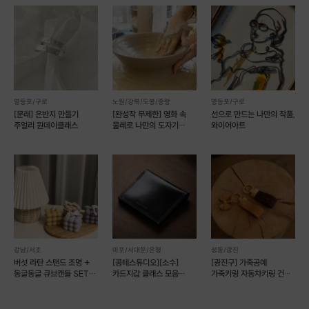
영등포/구로
노원/강북/도봉/중랑
영등포/구로
[문래] 은반지 만들기
[완성작 무제한] 영화 속
선으로 만드는 나만의 작품,
주얼리 원데이클래스
물레로 나만의 도자기
와이어아트
만들기 [모아스튜디오]
강남/서초
마포/서대문/은평
성동/광진
버섯 라탄 스탠드 조명 +
[콩테스튜디오][소수]
[광진구] 가죽공예
동글동글 큐브캔들 SET
카드지갑 클래스 모음
가죽키링 자동차키링 건대
(예약 가능)
가죽공예(예약 가능)
원데이클래스 (예약 가능)