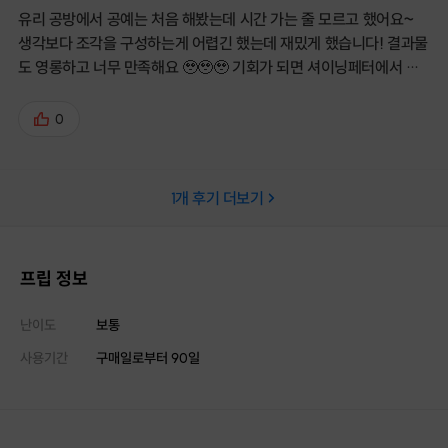
유리 공방에서 공예는 처음 해봤는데 시간 가는 줄 모르고 했어요~
생각보다 조각을 구성하는게 어렵긴 했는데 재밌게 했습니다! 결과물
도 영롱하고 너무 만족해요 🥹🥹🥹 기회가 되면 셔이닝페터에서 다
른 클래스도 들어보고 싶어요~😊 좋은 시간 보냈습니다 😊
0
1
개 후기 더보기
프립 정보
난이도
보통
사용기간
구매일로부터
90
일