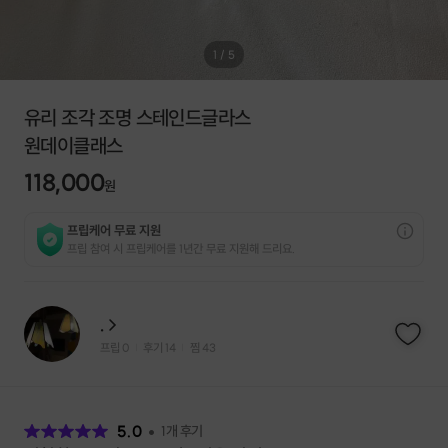
1
/
5
유리 조각 조명 스테인드글라스
원데이클래스
118,000
원
프립케어 무료 지원
프립 참여 시 프립케어를 1년간 무료 지원해 드리요.
.
프립
0
후기 14
찜
43
|
|
후
기
5.0
1
개 후기