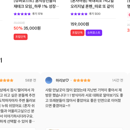
[슈퍼호스트] 💰직장인들의
[혼자여행] 국내최초 1박2일
[
학
재테크 모임_하루 1% 성장
오리지널 혼펜_따로 또 같이
명
💰
후기
1178
후기
1330
70,000
원
159,000
원
3
50
%
35,000
원
3
프립단독
슈퍼호스트
프립단독
기
58분 전
하리보🤍
1시간 전
상에서 잠시 떨어져서 자
사람 만날곳이 많이 없었는데 지난번 기억이 좋아서 재
고 쉬고 싶은 분들께 추천
방문 했습니다! 1:1 방식이라 서로 대화로 알아보기도 좋
 도착하자마자 주변 둘러보
고 또래분들이 많아서 좋았어요 좋은 인연으로 이어졌
 누워 쉬었어요.(혼자 쉬
으면 좋겠어요~!!
람들과 어울리고싶으신 분
서 이야기하시더라구요.
하게 선택할 수 있어 좋았
 바베큐 타임 전까지 1인