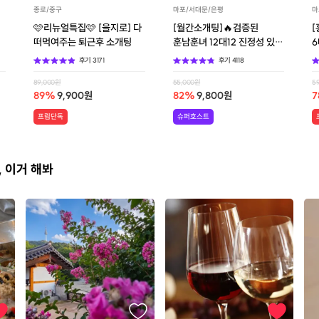
종로/중구
마포/서대문/은평
마
🩷리뉴얼특집🩷 [을지로] 다
[월간소개팅]🔥검증된
[
떠먹여주는 퇴근후 소개팅
훈남훈녀 12대12 진정성 있는
6
로테이션 소개팅
후기
3171
후기
4118
89,000
원
55,000
원
5
89
%
9,900
원
82
%
9,800
원
7
프립단독
슈퍼호스트
, 이거 해봐