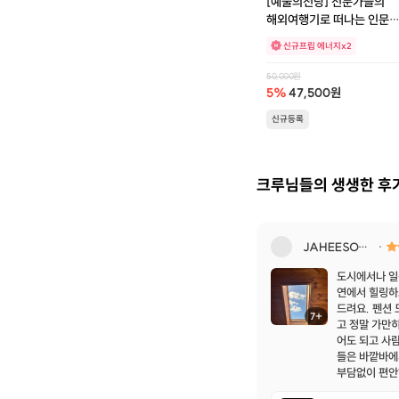
[예술의전당] 전문가들의
해외여행기로 떠나는 인문
예술기행
신규프립 에너지x2
50,000
원
5
%
47,500
원
신규등록
크루님들의 생생한 후
JAHEESONG
도시에서나 일
연에서 힐링하
드려요. 펜션
7+
고 정말 가만히
어도 되고 사
들은 바깥바에
부담없이 편안
습니다.) 저녁