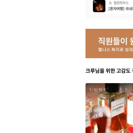
독채에서 창문
팝콘하우스
름 보며 쉬니까
았어요. 저녁 
나눠서 사람들
고 수다 + 불
마시멜로우 고
서 이야기하면
어요. 이야기
들끼리 또 주
봤는데 별이 
봐서 오랜만에
:) 한바퀴 돌
분들은 남아서
크루님을 위한 고감도
똥별이 떨어지
봤습니다🙏 다음날 아침엔 숲 산책도 하
고, 호스트님
기도 해봤는데
씀처럼 발이
평소에도 해봐
니다. 잣나무
인지 도시에서
로 치유받고 
지치셨거나 혼
울리는 시간도
드릴게요🙂 