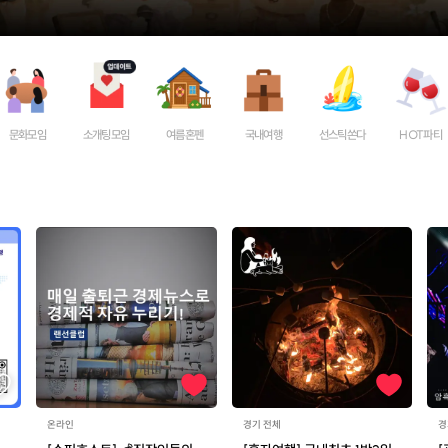
문화모임
소개팅모임
여름혼펜
국내여행
선스틱쏜다
HOT파티
온라인
경기 전체
경