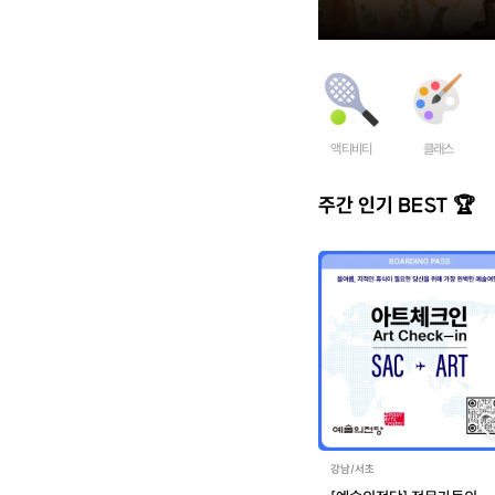
액티비티
클래스
주간 인기 BEST 🏆
강남/서초