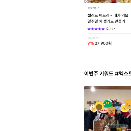
종로/중구
샐러드 팩토리 - 내가 먹을
일주일 치 샐러드 만들기
후기
37
30,800
원
9
%
27,900
원
이번주 키워드 #텍스