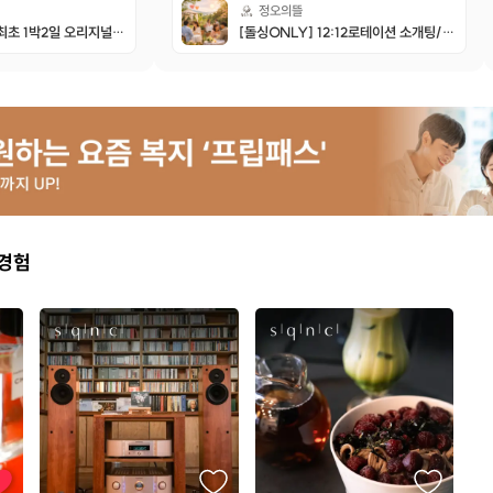
으로 보이는 하늘이랑 구
정오의뜰
 그냥 그 자체로 너무 좋
[혼자여행] 국내최초 1박2일 오리지널 혼펜_따로 또 같이
[돌싱ONLY] 12:12로테이션 소개팅/미팅♥️ 무자녀특집/ 유자녀특집
먹을 시간 되서 2개 조로
이랑 모여서 고기랑 밥 먹
멍 + 저녁 수영 + 컵라면
구마 쫀드기 간식도 주셔
서 불멍하는 게 힐링이었
 나누다가 밤산책 하실 분
변 한바퀴 돌면서 밤하늘을
너무 예뻤어요. 북두칠성도
 카메라에도 담아봤네요.
고와서 이야기 계속 나누실
 불멍하면서 있다보니 별
 경험
는 것도 봐서 소원도 빌어
 리드로 오랜만에 맨발 걷
 참고 다하고나니 정말 말
 부드러워져있더라구요ㅎ
야겠다고 생각이 들었습
에서 나오는 피톤치드 덕분
 쌓인 피로가 풀리고 제대
온 느낌이었어요. 일상에
자 또는 사람들과 함께 어
 가지고 싶으시다면 추천
호스트님, 매니저님 너무 좋