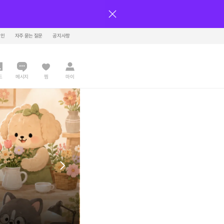
그인
자주 묻는 질문
공지사항
드
메시지
찜
마이