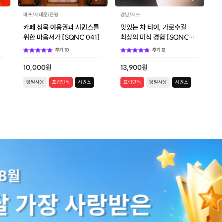
행복했습니다! 오시는 분들
 시간 되시길 바라요😌 바
마포/서대문/은평
강남/서초
+ 간식 + 숲산책 등등 알차
카페 침묵 이용권과 시퀀스를
맛있는 차 티이, 가로수길
간 만들어 주셔서 감사해요
위한 마음서가 [SQNC 041]
최상의 미식 경험 [SQNC
054]
후기
10
후기
12
10,000
원
13,900
원
당일사용
프립단독
시퀀스
프립단독
당일사용
시퀀스