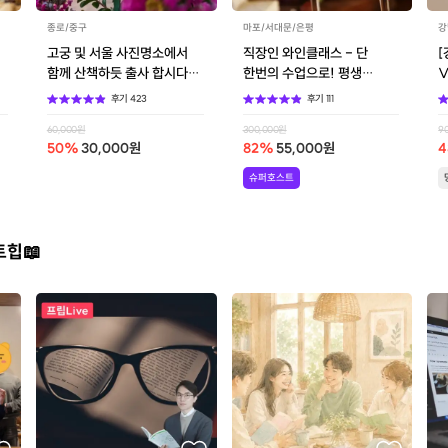
종로/중구
마포/서대문/은평
강
고궁 및 서울 사진명소에서
직장인 와인클래스 - 단
함께 산책하듯 출사 합시다
한번의 수업으로! 평생
V
(예약 가능)
써먹는 와인강좌!
후기
423
후기
111
60,000
원
300,000
원
9
50
%
30,000
원
82
%
55,000
원
4
슈퍼호스트
트힙📖