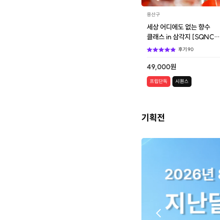
은 분들이라 
모두 힐링되는
용산구
베큐 + 불멍 
세상 어디에도 없는 향수
고 편안한 시
클래스 in 삼각지 [SQNC
🙌
003]
후기
90
49,000
원
프립단독
시퀀스
기획전