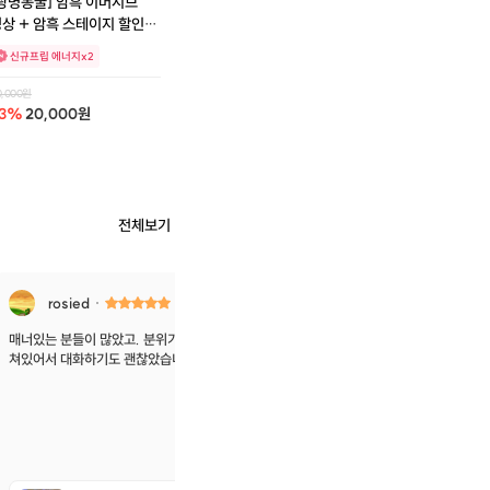
광명동굴] 암흑 이머시브
상 + 암흑 스테이지 할인
패키지
신규프립 에너지x2
0,000
원
3
%
20,000
원
전체보기
rosied
1시간 전
김민수
매너있는 분들이 많았고. 분위기도 좋았어요 칸막이가
좋은 사람 많이 만난거같아서
쳐있어서 대화하기도 괜찮았습니다!
으면 좋겠네요!