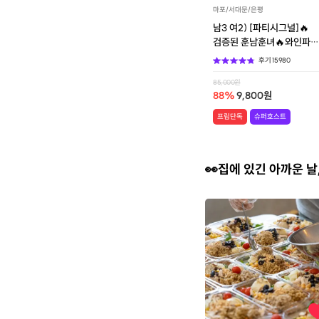
마포/서대문/은평
남3 여2) [파티시그널]🔥
검증된 훈남훈녀🔥와인파티
+소개팅
후기
15980
85,000
원
88
%
9,800
원
프립단독
슈퍼호스트
👀집에 있긴 아까운 날