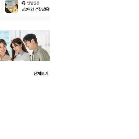
만남살롱
만남살롱
남2여2)📍강남I홍대📍수목금토일☘️12대12훈남훈녀소개팅❤만남살롱커피
전체보기