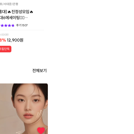
포/서대문/은평
홍대]🔥진정성모임🔥
대6에세이팅👩‍❤️
결혼커플탄생!
후기
1507
9,000
원
8
%
12,900
원
프립단독
전체보기