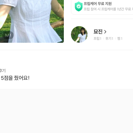
프립케어 무료 지원
프립 참여 시 프립케어를 1년간 무료 
묘진
1
/
1
프립
1
후기 1
찜
1
|
|
 후기
 5점을 줬어요!