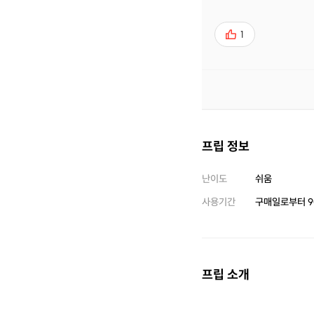
1
프립 정보
난이도
쉬움
사용기간
구매일로부터
9
프립 소개