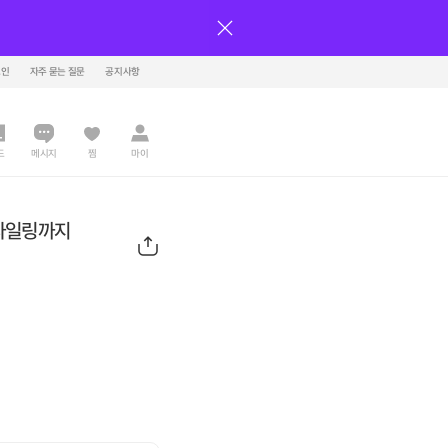
그인
자주 묻는 질문
공지사항
드
메시지
찜
마이
타일링까지