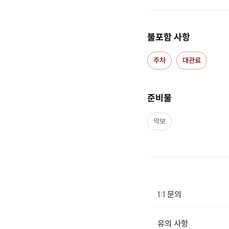
불포함 사항
주차
대관료
준비물
악보
1:1 문의
유의 사항