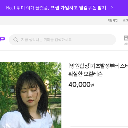
회원가입
로
피
[망원합정]기초발성부터 스
확실한 보컬레슨
40,000
원