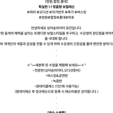
[망원,합정,홍대]
확실한 1:1 맞춤형 보컬레슨
#취미 #오디션 #자가반주 #축가 #버스킹
#망원#합정#홍대#마포
안녕하세요 싱어송라이터 묘진입니다.
유한 음색의 매력을 살리는 트렌디한 보컬스타일을 추구하고, 수강생의 장단점을 파악하
을 극대화 합니다.
와 개개인의 색깔과 감성을 전할 수 있게 하며 수강생의 긴장감을 줄여 편안한 분위기
.
.
.
⛧꙳⭑⭒세분화 된 수업을 체험해 보세요⭑⭒⛧꙳
-전문반(싱어송라이터,오디션준비)
-버스킹&공연반
-녹음반
-원데이클래스 (1인1회 사용가능)
(원데이레슨 후 정규레슨으로 등록 시 레슨비용은 상이합니다.)
.
.
.
[레슨 스케줄]