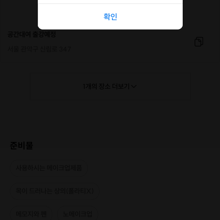
확인
공간대여 출강예정
서울 관악구 신림로 347
1
개의
장소
더보기
준비물
사용하시는 메이크업제품
목이 드러나는 상의(폴라티X)
메모지와 펜
노메이크업