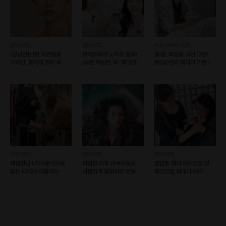
강남/서초
강남/서초
마포/서대문/은평
[강남신논현] 작은얼굴
뷰티유튜버 노하우 압축!
홍대) 화장품 고민 그만!
V라인, 종아리 관리 #
60분 핵심만 콕! 메이크업
8000건의 데이터 기반 1:1
플로라
레슨
피부 컨설팅
송파/강동
강남/서초
강남/서초
체형진단+치수분석으로
까칠한 피부 아쿠아필로
청담동 헤어 메이크업 및
찾는 나에게 어울리는
시원하게 물광피부 만들자
메이크업 원데이 레슨
패션스타일 컨설팅
(예약 가능)
(여성편)