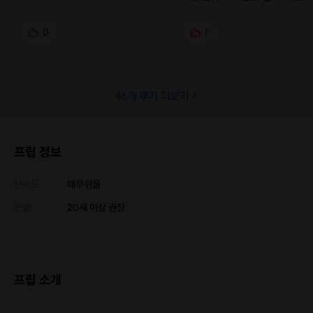
아늑하게 잘 즐길 수 있었어요
넘나 좋았습니당~ 다음에 기회
0
1
또 참여하고 싶습니당!! 들어가
간부터 나올때까지 잘 챙겨주신
트님 감사합니다아아아
46
개 후기 더보기
프립 정보
난이도
매우쉬움
연령
20세 이상 권장
프립 소개