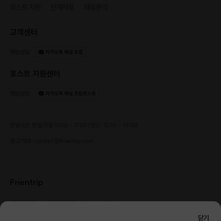
호스트 지원
인재채용
제휴문의
성비가 맞지 않으실까봐 걱정하지마세요🧐
지인부자 호스트에게는 소개팅을
고객센터
원하는 솔로 지인이 많답니다.
항상 짝이 맞도록 신경쓸것을 약속드릴께요
채팅상담
:
카카오톡 채널 프립
☺️🥰😍
호스트 지원센터
🌸 프라이빗한 40평대의 카페 (대관X)
대관이 아닌 오직 소개팅만을 위해
채팅상담
:
카카오톡 채널 프립호스트
제가 직접 만든 공간이에요. 🥹
소개팅 성공률을 높일 수 있도록
적당히 어둡고 아늑한
운영시간: 평일/주말 10:00 - 17:00 (점심 : 12:00 - 13:00)
분위기로 꾸몄어요💝💝💝
광고/제휴: contact@frientrip.com
Frientrip
㈜프렌트립
사업자 등록번호 : 261-81-04385
|
통신판매업신고번호 : 2016-서울성동-01088
닫기