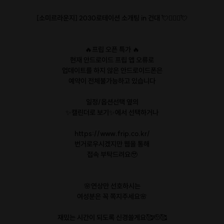
[소미르라운지] 2030로테이션 소개팅 in 건대 💘👩‍❤️‍👨💘
🔥프립 오픈 특가 🔥
현재 안드로이드 프립 앱 오류로
업데이트를 하지 않은 안드로이드폰은
예약이 전체불가능하고 있습니다
일정/옵션선택 옆의
✨️캘린더로 보기✨️에서 선택하거나
https://www.frip.co.kr/
번거로우시겠지만 웹을 통해
접속 부탁드려요🥹
🌸연상만 선호하시는
여성분은 꼭 쪽지주세요🌸
재밌는 시간이 되도록 신경쓸게요🥰🫡🥰