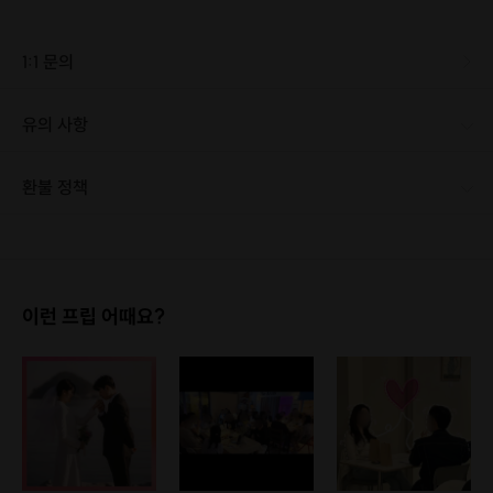
1:1 문의
유의 사항
환불 정책
1. 결제 후 1시간 이내에는 무료 취소가 가능합니다. (단, 신청마감 이후 취소 시, 프립 진행 당일 결제 후 취소 시 취소 및 환불 불가) 2. 결제 후 1시간이 초과한 경우, 아래의 환불규정에 따라 취소수수료가 부과됩니다. - 신청마감 2일 이전 취소시 : 전액 환불 - 신청마감 1일 ~ 신청마감 이전 취소시 : 상품 금액의 50% 취소 수수료 배상 후 환불 - 신청마감 이후 취소시, 또는 당일 불참 : 환불 불가 ※ 다회권의 경우, 1회라도 사용시 부분 환불이 불가하며, 기간 내 호스트와 예약 확정 되지 않은 프립은 프립 에너지로 환불 됩니다. ※ 여행사 상품의 경우 상품 상세 페이지의 여행사 환불 규정이 우선 적용 됩니다. ※ 여행사 상품, 숙박, 이벤트 상품 등 객실, 버스 등 사전 예약 확정이 필요한 프립은 예약 확정 이후 신청마감일 이전이라도 취소 및 환불 불가합니다. ※ 취소 수수료는 신청 마감일을 기준으로 산정됩니다. ※ 신청 마감일은 무엇인가요? 호스트님들이 장소 대관, 강습, 재료 구비 등 프립 진행을 준비하기 위해, 프립 진행일보다 일찍 신청을 마감합니다. 환불은 진행일이 아닌 신청 마감일 기준으로 이루어집니다. 프립마다 신청 마감일이 다르니, 꼭 날짜와 시간을 확인 후 결제해주세요! : ) ※신청 마감일 기준 환불 규정 예시 - 프립 진행일 : 10월 27일 - 신청 마감일 : 10월 26일 10월 25일에 취소 할 경우, 신청마감일 1일 전에 해당하며 50%의 수수료가 발생합니다. [환불 신청 방법] 1. 해당 프립 결제한 계정으로 로그인 2. 마이프립 - 신청내역 or 결제내역 3. 취소를 원하는 프립 상세 정보 버튼 - 취소 ※ 결제 수단에 따라 예금주, 은행명, 계좌번호 입력
이런 프립 어때요?