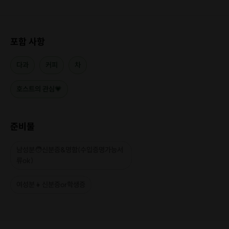
승인 할 수 없습니다😢
매주매주 신청자 분들의 연령대를 고려하여
신청 마감 기간이 다가올수록
포함 사항
승인이 까다로울 수도 있다는 점
미리 양해 부탁 드립니다
다과
커피
차
매주 매주 새로운 분들이 방문해주시고
커플이 되었다는 연락을 받으면
호스트의 관심💗
호스트인 저도 매우 기뻐요😊💗
한 번에 성공하시지 않더라도
준비물
예쁜 카페에서 재미있는 시간
보낼 수 있도록 신경 쓰겠습니다😘
남성분🧑신분증&명함(수입증명가능서
류ok)
-----------------------------------------
안녕하세요😃
대학 입학 때부터 친구들 소개팅 시켜주는 취미가 있는!!!
여성분👧신분증or학생증
호스트 "아라"에요.