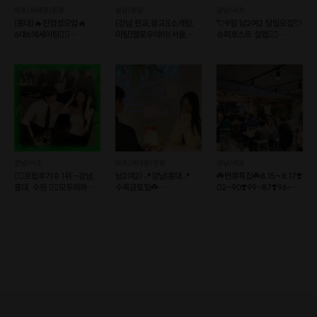
마포/서대문/은평
성남/분당
강남/서초
[홍대]🔥진정성모임🔥
[강남,판교,광교][소개팅,
💘9일 남2여2 당일모집💘
6대6에세이팅👩‍❤️
미팅]멜로우데이(서울,
슈퍼호스트 설렙❤️‍🔥
결혼커플탄생!
경기)
훈훈한프로필공개❤️
"나도 소개시켜죠~"라는 지인들의 요청에 제가 직접!!!!!!!
소개팅 카페를 차리게 되었어요💘💘💘
다년간의 소개팅 주선과 소개팅 카페 알바
경험으로 여러분께도
즐거운 시간을 만들어 드리고 싶어요
강남/서초
마포/서대문/은평
강남/서초
❤️‍🔥프립후기수 1위 -강남,
남2여2)📍강남I홍대📍
☘️연휴특집☘️8.15~8.17❣️
홍대, 수원 ❤️‍🔥모두의와인+
수목금토일☘️
02-90❣️99-87❣️96-
저의 카페는 "대문자 I"도 편한하게
커피
12대12훈남훈녀소개팅❤
86❣️
소개팅 할 수 있는 공간이
만남살롱커피
되었으면 좋겠어요❣️
일어나서 자기소개 시키지 않아요
(호스트도 I랍니다😊)
1대1로 돌아가면서 순차적으로
만나기 때문에 내 앞의 사람에게만
집중해 주시면 됩니다.🫶