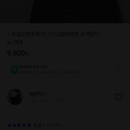
1
/
4
✨️프립오픈초특가✨️👩‍❤️‍👨로테이션 소개팅💘
in 건대
9,800
원
프립케어 무료 지원
프립 참여 시 프립케어를 1년간 무료 지원해 드리요.
아라💘
프립
0
후기 46
찜
15
|
|
후
기
5.0
46
개 후기