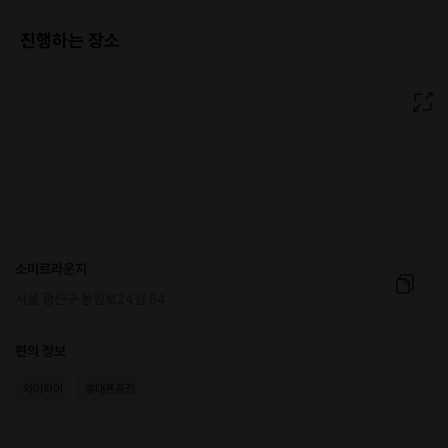
진행하는 장소
나이대가 맞지 않는데
무작위로 받을 경우에
만족도가 떨어져서🥹
저는 두 코스로 나눠서 운영합니다💘
💗토요일 7시 2030소개팅💕의 경우에는
23살부터 35살까지
🌸일요일 2시 결혼특집🌸의 경우에는
33살부터 45살까지
지원 부탁드립니다🙇‍♀️
소미르라운지
서울 광진구 동일로24길 54
다만, 2030소개팅과 결혼특집 내에서도
연령대를 고려하여 매칭한다는 점
알려드립니다🫡
편의 정보
또한, 위 권장연령보다 아래에서
와이파이
휴대폰충전
지원하는 경우 승인하지만,
그 위의 연령대인 경우에는