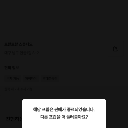
트왈트왈 스튜디오
대구 남구 안골1길 8-2
편의 정보
주차 가능
와이파이
휴대폰충전
골목 내 2대 주차 가능
해당 프립은 판매가 종료되었습니다.
다른 프립을 더 둘러볼까요?
진행하는 장소