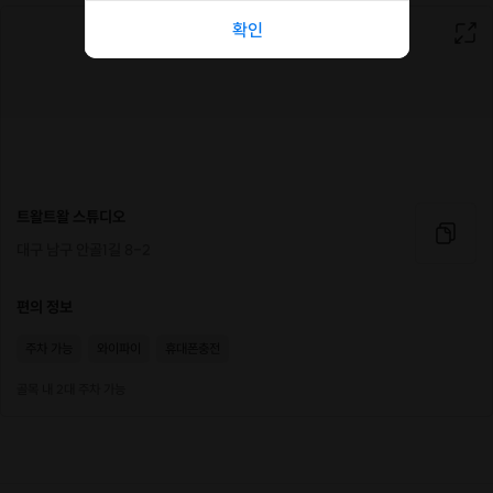
확인
트왈트왈 스튜디오
대구 남구 안골1길 8-2
편의 정보
주차 가능
와이파이
휴대폰충전
골목 내 2대 주차 가능