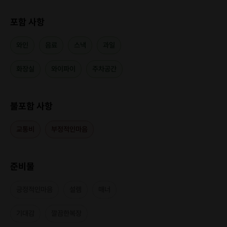
포함 사항
와인
음료
스낵
과일
화장실
와이파이
주차공간
불포함 사항
교통비
부정적인마음
준비물
긍정적인마음
설렘
매너
기대감
깔끔한복장