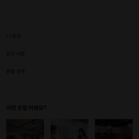
1:1 문의
유의 사항
환불 정책
1. 결제 후 1시간 이내에는 무료 취소가 가능합니다. (단, 신청마감 이후 취소 시, 프립 진행 당일 결제 후 취소 시 취소 및 환불 불가) 2. 결제 후 1시간이 초과한 경우, 아래의 환불규정에 따라 취소수수료가 부과됩니다. - 신청마감 2일 이전 취소시 : 전액 환불 - 신청마감 1일 ~ 신청마감 이전 취소시 : 상품 금액의 50% 취소 수수료 배상 후 환불 - 신청마감 이후 취소시, 또는 당일 불참 : 환불 불가 ※ 다회권의 경우, 1회라도 사용시 부분 환불이 불가하며, 기간 내 호스트와 예약 확정 되지 않은 프립은 프립 에너지로 환불 됩니다. ※ 여행사 상품의 경우 상품 상세 페이지의 여행사 환불 규정이 우선 적용 됩니다. ※ 여행사 상품, 숙박, 이벤트 상품 등 객실, 버스 등 사전 예약 확정이 필요한 프립은 예약 확정 이후 신청마감일 이전이라도 취소 및 환불 불가합니다. ※ 취소 수수료는 신청 마감일을 기준으로 산정됩니다. ※ 신청 마감일은 무엇인가요? 호스트님들이 장소 대관, 강습, 재료 구비 등 프립 진행을 준비하기 위해, 프립 진행일보다 일찍 신청을 마감합니다. 환불은 진행일이 아닌 신청 마감일 기준으로 이루어집니다. 프립마다 신청 마감일이 다르니, 꼭 날짜와 시간을 확인 후 결제해주세요! : ) ※신청 마감일 기준 환불 규정 예시 - 프립 진행일 : 10월 27일 - 신청 마감일 : 10월 26일 10월 25일에 취소 할 경우, 신청마감일 1일 전에 해당하며 50%의 수수료가 발생합니다. [환불 신청 방법] 1. 해당 프립 결제한 계정으로 로그인 2. 마이프립 - 신청내역 or 결제내역 3. 취소를 원하는 프립 상세 정보 버튼 - 취소 ※ 결제 수단에 따라 예금주, 은행명, 계좌번호 입력
이런 프립 어때요?