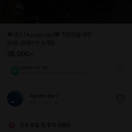
1
/
5
💖대구 [Apsan.zip]💖 직장인을 위한
5대5 로테이션 소개팅
35,000
원
프립케어 무료 지원
프립 참여 시 프립케어를 1년간 무료 지원해 드리요.
Apsan.zip
프립
0
후기 0
찜
1
|
|
신규 프립 첫 후기 이벤트