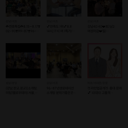
강남/서초
강남/서초
강남/서초
☘️연휴특집☘️8.15~8.17❣️
💕만족도 1위💕8.8
강남40:40❤️토)남2
02-90❣️99-87❣️96-
14시,17시 여 1특가/
여성마감❤️일)
86❣️
리턴투미 로테이션소개팅
인기남녀특집🔥실시간명단
🔥
성남/분당
강남/서초
마포/서대문/은평
[강남,판교,광교][소개팅,
96-87년생로테이션
🍑라인업공개🍑 홍대 문래
미팅]멜로우데이(서울,
소개팅 분위기좋은곳
💕 10대10 고품격
경기)
일대일 대화커피모임 강남
가치관소개팅
선릉역