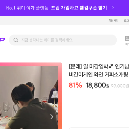
회원가입
로
피
[문래] 일 마감임박💕 인기
비긴어게인 와인 커피소개팅
81
%
18,800
99,000
원