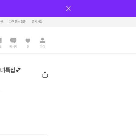
그인
자주 묻는 질문
공지사항
드
메시지
찜
마이
남녀특집💕
원