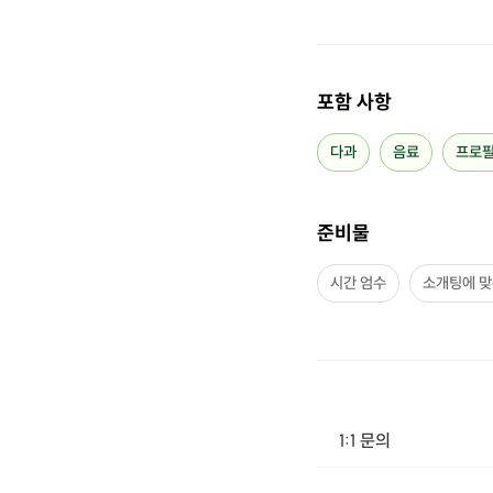
포함 사항
다과
음료
프로
준비물
시간 엄수
소개팅에 맞
1:1 문의