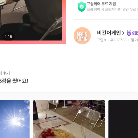
프립케어 무료 지원
프립 참여 시 프립케어를 1년간 무료 
비긴어게인
1
/
5
프립
8
후기 13733
찜
2
|
|
개 후기
5점을 줬어요!