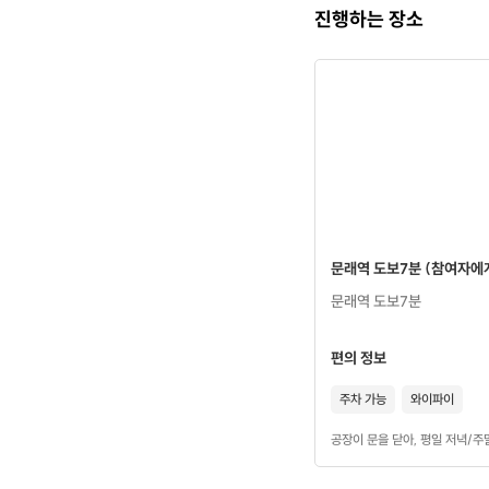
진행하는 장소
문래역 도보7분 (참여자에
문래역 도보7분
- 신
편의 정보
(얼리버
주차 가능
와이파이
공장이 문을 닫아, 평일 저녁/