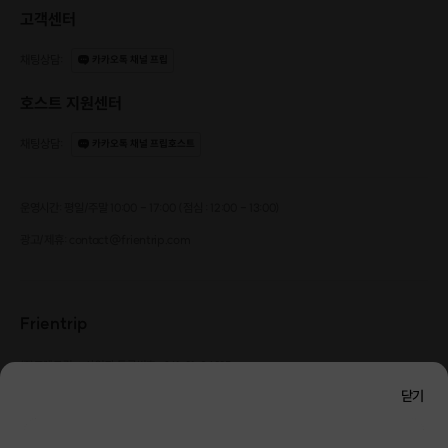
고객센터
채팅상담
:
카카오톡 채널 프립
호스트 지원센터
채팅상담
:
카카오톡 채널 프립호스트
운영시간: 평일/주말 10:00 - 17:00 (점심 : 12:00 - 13:00)
광고/제휴: contact@frientrip.com
다른 맴버가 신청한 걸 염탐할 수도 있어요!
선택을 못하겠다면 남들이 하는 거의 반만 해보시는 거죠!
Frientrip
🎁 자세한 내용은 카톡방 내 상세 가이드 예정입니다.
㈜프렌트립
사업자 등록번호 : 261-81-04385
|
🎁 비장한 마인드로 신청 부탁드립니다.
통신판매업신고번호 : 2016-서울성동-01088
🎁 이번달은.. 모두가 달라져 봐요
닫기
대표 : 임수열
개인정보 관리 책임자 : 권용근
070-5175-6636
|
|
서울시 성동구 왕십리로 115 헤이그라운드 서울숲점 G704