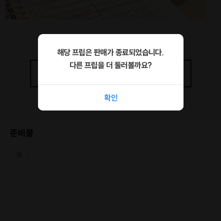
해당 프립은 판매가 종료되었습니다.
다른 프립을 더 둘러볼까요?
상세정보
더보기
확인
책의 장르도 분량도 상관없어요! 하루 딱 10분 이상만 읽는 습관을
들여봐요 우리:)
준비물
🗓진행기간 : 2.3(월)~2.28(금) (4주)
책
📝활동내용 : 하루 10분 이상 책 읽기 + 채팅방에 인증
📍진행장소 : 온라인 (오픈 채팅방)
[진행과정]
💟1. 매일 10분 이상 책 읽기(책 선정 자유)