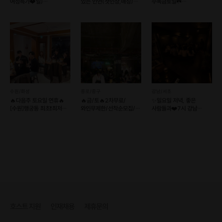
여성특가❤️일)
있는 인연(첫인상,매칭)
수목금토일☘️
연애말고결혼 특집🔥
소셜이음❤️슈퍼호스트
12대12훈남훈녀소개팅❤
실시간명단🔥
만남살롱커피
[기록 방식]
📝본인이 얼마나 성취하였는지는 호스트가 기록해드립니다.
수원/화성
종로/중구
강남/서초
🔥다음주 토요일 연휴🔥
🔥금/토🔥2차무료/
✨일요일 저녁, 좋은
[수원]행궁동 최초❗️최저가❗️
와인무제한/선착순모집/
사람들과❤️7시 강남
평균키 177❤️
빠른마감예상🍷
마지막 2자리❤️
후기1등렛츠밋업
호스트 지원
인재채용
제휴문의