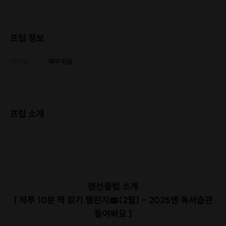
프립 정보
난이도
매우쉬움
프립 소개
랜선클럽 소개
[ 하루 10분 책 읽기 챌린지
📖(2월) - 2025엔 독서습관
들여봐요 ]