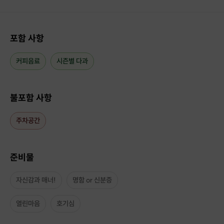
포함 사항
커피음료
시즌별 다과
[러브매칭 로테이션 소개팅 안내]
불포함 사항
안녕하세요, 2030 직장인 소개팅 플랫폼 러브매칭입니다 💜
명단은 네이버 -> 러브매칭에서 확인 하실수 있습니다 :)
주차공간
1. 일정·문의 안내
일정 및 진행 관련 문의는 최대한 빠르고 신속하게 답변드립니다.
준비물
행사 운영 특성상, 순차적으로 답변이 이뤄질 수 있는 점만 양해 부탁드립니
다.
자신감과 매너!
명함 or 신분증
2. 결제 후 연락 절차
참가 결제 완료 후, 담당 매니저가
열린마음
호기심
결제 시 남겨주신 연락처로 직접 연락을 드립니다.
연락 시점: 결제 후 다음 업무일 오전 중