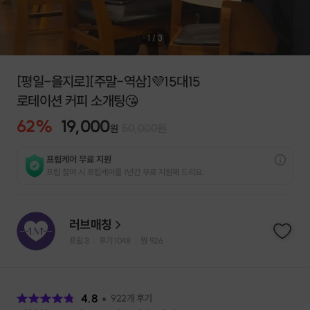
1
/
3
[평일-을지로][주말-역삼]💜15대15
로테이션 커피 소개팅😘
62
%
19,000
50,000
원
원
프립케어 무료 지원
프립 참여 시 프립케어를 1년간 무료 지원해 드리요.
러브매칭
프립
3
후기 1048
찜
926
|
|
후
기
4.8
922
개 후기