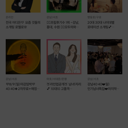
을지로4가역 도보 5분 거리
매주 목·금 진행
온라인
강남/서초
영등포/구로
6. 프라이빗 진행 안내
전국 어디든💛 요즘 것들의
❤️‍🔥프립후기수 1위 -강남,
20대 30대 나이대별
소개팅 로멜로🌸
홍대, 수원 ❤️‍🔥모두의와인+
로테이션 소개팅💕
행사장은 카페 통 대관으로 진행됩니다.
커피
러브톡톡
참가자 외 외부 인원의 출입은 제한되며,
안전하고 프라이빗한 분위기에서 프로그램이 진행
됩니다.
강남/서초
마포/서대문/은평
강남/서초
💜8/9(일)마감임박💜
🍑라인업공개🍑 남녀1자리
강남40:40❤️일)
40:40🍀2차무료+매칭🍀
💕 10대10 고품격
인기남녀특집❤️마지막
[강남]와거들
가치관소개팅
남1여1🔥실시간명단🔥