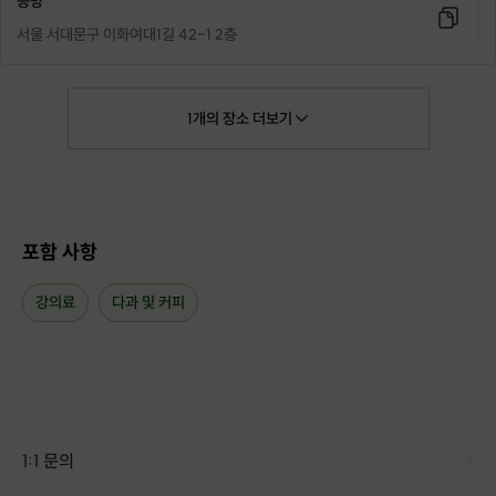
공방
서울 서대문구 이화여대1길 42-1 2층
1
개의
장소
더보기
포함 사항
-
강의료
다과 및 커피
[ 내 공간에 따스하게, 글라스아트 티라이트홀더 만들
기 클래스
]
글라스아트란?
유리공예(스테인드글라스)를 모티브한 공예로,
1:1 문의
완성작품은 마치 유리를 가공하여 만든 공예품으로 보이나