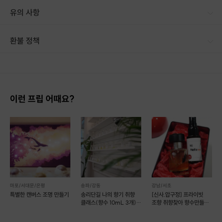
유의 사항
실제로는 유리가공 및 납땜과정 없이
납선테이프와 시트지로 간단하게 진행되는 공예예요.
[신청 시 유의사항] · 구매 시 호스트 연락처를 카톡 혹은 문자로 보내드립니다. · 호스트 연락처로 진행 가능한 날짜 예약 바랍니다. · 예약 확정 시 호스트가 출석체크를 진행합니다. · 예약 시간에 맞추어 늦지 않게 도착해 주시기 바랍니다. · 최대 15인까지 예약가능 (단체는 개별문의)
환불 정책
유리공예의 우아함과 신비스러움을
그대로 가지고 오면서 누구나 쉽게 접할수 있는 공예입니다.
1. 결제 후 14일 이내 취소 시 : 전액 환불 (단, 결제 후 14일 이내라도 호스트와 프립 진행일 예약 확정 후 환불 불가) 2. 결제 후 14일 이후 취소 시 : 환불 불가 ※ 상품의 유효기간 만료 시 연장은 불가하며, 기간 내 호스트와 예약 확정 되지 않은 프립은 프립 에너지로 환불 됩니다. ※ 환불된 에너지의 유효기간은 지급일로부터 180일이며, 유효기간 종료 후 기간연장 및 환불이 불가합니다. ※ 배송상품의 경우 배송 준비 전 전액 환불 가능, 배송 준비 후 환불 불가 합니다. ※ 다회권의 경우, 1회라도 사용시 부분 환불이 불가하며, 기간 내 호스트와 예약 확정 되지 않은 프립은 프립 에너지로 환불 됩니다. [환불 신청 방법] 1. 해당 프립 결제한 계정으로 로그인 2. 마이프립 - 신청내역 or 결제내역
유리 사용 대신, 글라스아트 시트지와 납선 테이프를 이용하기 때
문에
보다 안전하고 쉽게 만들어 볼 수 있어요 :)
이런 프립 어때요?
기본적인 가위질부터 시작하기 때문에 초등학생 이상부터 누구나
참여하실 수 있답니다.
컬러는 자유롭게 선택 가능!
손재주가 없어도, 글라스아트가 처음이여도 모두모두 괜찮아요.
예쁘게 완성하실 수 있도록 제가 옆에서 차근히 잘 도와드릴게요.
마포/서대문/은평
송파/강동
강남/서초
특별한 캔버스 조명 만들기
송리단길 나의 향기 취향
[신사.압구정] 프라이빗
클래스(향수 10mL 3개)
조향 취향찾아 향수만들기
(예약 가능)
(예약가능)
2시간 내외 하루 수업으로 나만의 작품도 만들고,
특별한 추억도 쌓아 가세요!