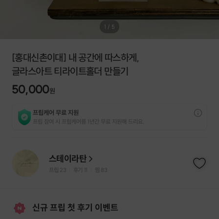
1
/
5
[홍대신촌이대] 내 공간에 따스하게,
글라스아트 티라이트홀더 만들기
50,000
원
프립케어 무료 지원
프립 참여 시 프립케어를 1년간 무료 지원해 드리요.
스테이라탄
프립
23
후기 11
찜
83
|
|
신규 프립 첫 후기 이벤트