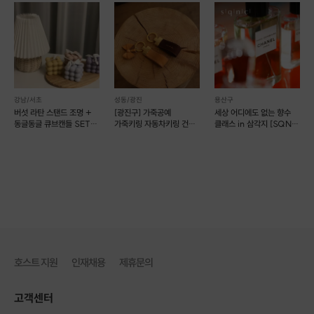
강남/서초
성동/광진
용산구
버섯 라탄 스탠드 조명 +
[광진구] 가죽공예
세상 어디에도 없는 향수
동글동글 큐브캔들 SET
가죽키링 자동차키링 건대
클래스 in 삼각지 [SQNC
(예약 가능)
원데이클래스 (예약 가능)
003]
호스트 지원
인재채용
제휴문의
고객센터