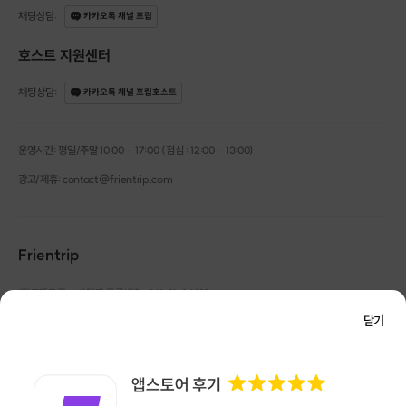
채팅상담
:
카카오톡 채널 프립
호스트 지원센터
채팅상담
:
카카오톡 채널 프립호스트
운영시간: 평일/주말 10:00 - 17:00 (점심 : 12:00 - 13:00)
광고/제휴: contact@frientrip.com
Frientrip
[클래스 상세 안내]
㈜프렌트립
사업자 등록번호 : 261-81-04385
|
통신판매업신고번호 : 2016-서울성동-01088
닫기
* 평균 약 1시간 30분 내외 소요. (개인별 속도에 따라 차이
대표 : 임수열
개인정보 관리 책임자 : 권용근
070-5175-6636
|
|
있음.)
서울시 성동구 왕십리로 115 헤이그라운드 서울숲점 G704
㈜프렌트립은 통신판매중개자로서 거래당사자가 아니며, 호스트가 등록한 상품정보 및 거래에
* 작품 사이즈 : 앞면 기준 약 15CM
대해 ㈜프렌트립은 일체의 책임을 지지 않습니다.
* 수업이 끝나면 담아갈 수 있는 크라프트백을 챙겨드려요 :)
NICEPAY 안전거래 서비스 : 고객님의 안전거래를 위해 현금 결제 시, 저희 사이트에서 가입한