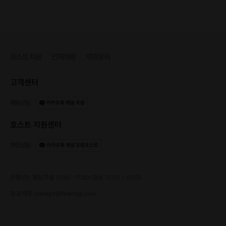
호스트 지원
인재채용
제휴문의
소셜링 사진🕹️
고객센터
채팅상담
:
카카오톡 채널 프립
호스트 지원센터
채팅상담
:
카카오톡 채널 프립호스트
운영시간: 평일/주말 10:00 - 17:00 (점심 : 12:00 - 13:00)
광고/제휴: contact@frientrip.com