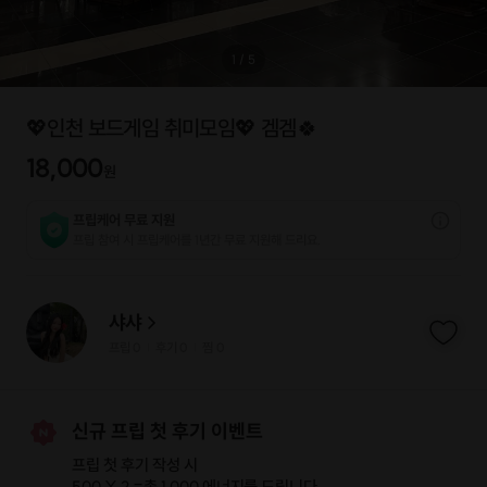
1
/
5
💖인천 보드게임 취미모임💖 겜겜🍀
18,000
원
프립케어 무료 지원
프립 참여 시 프립케어를 1년간 무료 지원해 드리요.
샤샤
프립
0
후기 0
찜
0
|
|
신규 프립 첫 후기 이벤트
프립 첫 후기 작성 시
500 X 2 =
총 1,000 에너지
를 드립니다.