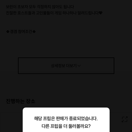
보린이 초보자 모두 걱정하지 않아도 됩니다
친절한 호스트들과 고인물들이 게임 하나하나 알려드립니다💖
🍀겜겜 참여조건🍀
👉91~06년생 [빠른X]
🚫이런분들 싫어요🚫
👉여미새.남미새 / 연애목적
👉영업.사이비.광고.뒷담화.금전거래.분위기/파벌조성
상세정보
더보기
👉술강요 및 술만드시러 오시는분들
아지트 사진🏡
진행하는 장소
해당 프립은 판매가 종료되었습니다.
다른 프립을 더 둘러볼까요?