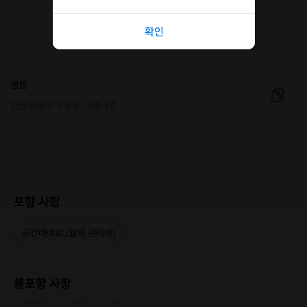
확인
겜겜
인천 남동구 구월동 1155 4층
포함 사항
공간대여료 [월세.관리비]
불포함 사항