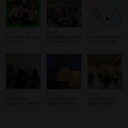
강남/서초
강남/서초
동작/관악
❤️‍🔥프립후기수 1위 - 강남
☘️연휴특집☘️8.15~8.17❣️
사당,종로❤️검증된 진정성
❤️‍🔥모두의커피
02-90❣️99-87❣️96-
있는 인연(첫인상,매칭)
86❣️
소셜이음❤️슈퍼호스트
수원/화성
종로/중구
강남/서초
키175이상특집!💘
🩷리뉴얼마지막할인🩷
96-87년생로테이션
솔로오프 10:10 로테이션
[을지로] 다 떠먹여주는
소개팅 분위기좋은곳
소개팅💘
퇴근후 소개팅
일대일 대화커피모임 강남
선릉역