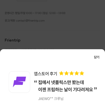
운영시간: 평일/주말 10:00 - 17:00 (점심 : 12:00 - 13:00)
광고/제휴: contact@frientrip.com
Frientrip
㈜프렌트립
사업자 등록번호 : 261-81-04385
|
통신판매업신고번호 : 2016-서울성동-01088
닫기
대표 : 임수열
개인정보 관리 책임자 : 권용근
070-5175-6636
|
|
서울시 성동구 왕십리로 115 헤이그라운드 서울숲점 G704
㈜프렌트립은 통신판매중개자로서 거래당사자가 아니며, 호스트가 등록한 상품정보 및 거래에
대해 ㈜프렌트립은 일체의 책임을 지지 않습니다.
NICEPAY 안전거래 서비스 : 고객님의 안전거래를 위해 현금 결제 시, 저희 사이트에서 가입한
구매안전 서비스를 이용할 수 있습니다.
가입 확인
이용약관
개인정보 처리방침
앱 다운로드