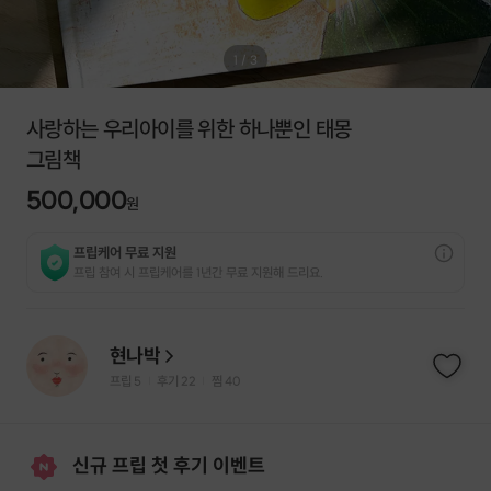
1
/
3
사랑하는 우리아이를 위한 하나뿐인 태몽
그림책
500,000
원
프립케어 무료 지원
프립 참여 시 프립케어를 1년간 무료 지원해 드리요.
현나박
프립
5
후기 22
찜
40
|
|
신규 프립 첫 후기 이벤트