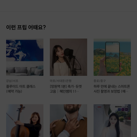
이런 프립 어때요?
강남/서초
마포/서대문/은평
종로/중구
플루이드 아트 클래스
[망원역 1분] 축가·듀엣
하루 만에 끝내는 스마트폰
(예약 가능)
고음｜혜인쌤의 1:1
사진 촬영과 보정법 (예약
원포인트 족집게 레슨🎵
가능)