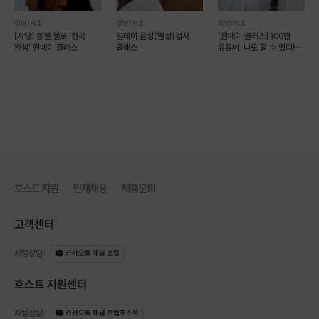
강남/서초
강남/서초
강남/서초
[사당] 쏭첼 첼로 '한곡
원데이 음성(발성)검사
[원데이 클래스] 100만
완성' 원데이 클래스
클래스
유튜버, 나도 할 수 있다!
(예약 가능)
호스트 지원
인재채용
제휴문의
고객센터
채팅상담
:
카카오톡 채널 프립
호스트 지원센터
채팅상담
:
카카오톡 채널 프립호스트