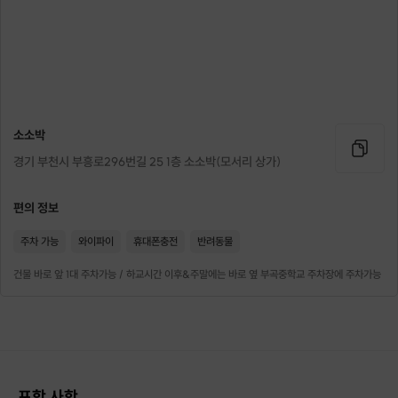
소소박
경기 부천시 부흥로296번길 25 1층 소소박(모서리 상가)
편의 정보
주차 가능
와이파이
휴대폰충전
반려동물
건물 바로 앞 1대 주차가능 / 하교시간 이후&주말에는 바로 옆 부곡중학교 주차장에 주차가능
포함 사항