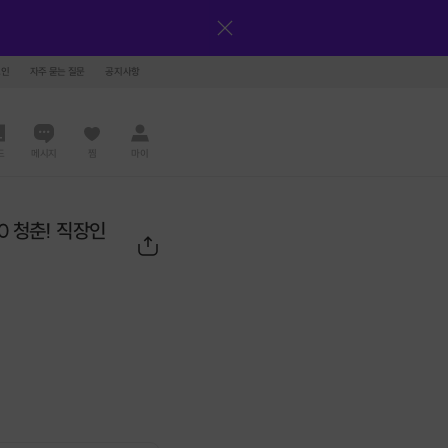
그인
자주 묻는 질문
공지사항
드
메시지
찜
마이
0 청춘! 직장인