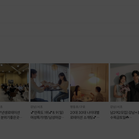
, 재료 구비 등 프립 진행을 준비하기 위해, 프립 진행일보다 일찍 신청을 마감합니다. 환불은 진행일이 아닌 신청 마감일 기준으로 이루어집니다. 프립마다 신청 마감일이 다르니, 꼭 날짜와 시간을 확인 후 결제해주세요! : ) ※신청 마감일 기준 환불 규정 예시 - 프립 진행일 : 10월 27일 - 신청 마감일 : 10월 26일 10월 25일에 취소 할 경우, 신청마감일 1일 전에 해당하며 50%의 수수료가 발생합니다. [환불 신청 방법] 1. 해당 프립 결제한 계정으로 로그인 2. 마이프립 - 신청내역 or 결제내역 3. 취소를 원하는 프립 상세 정보 버튼 - 취소 ※ 결제 수단에 따라 예금주, 은행명, 계좌번호 입력
서초
강남/서초
영등포/구로
강남/서초
87년생로테이션
💕만족도 1위💕8.9(일)
20대 30대 나이대별
남2여2모집)강남+
 분위기좋은곳
여성특가1명/남성마감
로테이션 소개팅💕
수목금토일☘️
 대화커피모임 강남
리턴투미로테이션소개팅
러브톡톡
12대12훈남훈녀소
만남살롱커피