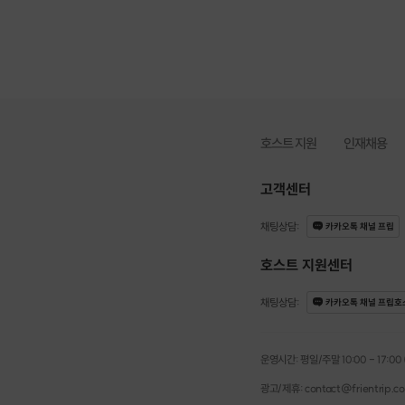
호스트 지원
인재채용
고객센터
채팅상담
:
카카오톡 채널 프립
호스트 지원센터
채팅상담
:
카카오톡 채널 프립호
운영시간: 평일/주말 10:00 - 17:00 (점
광고/제휴: contact@frientrip.c