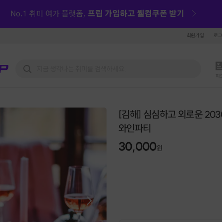
회원가입
로
피
[김해] 심심하고 외로운 203
와인파티
30,000
원