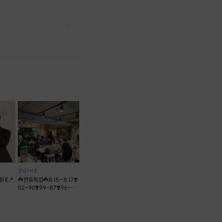
강남/서초
홍대📍
☘️연휴특집☘️8.15~8.17❣️
02-90❣️99-87❣️96-
개팅❤
86❣️