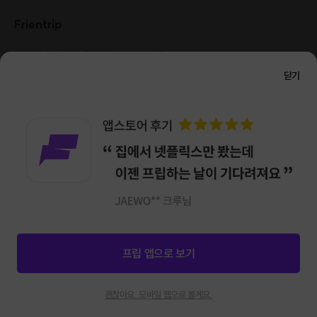
Frientrip
㈜프렌트립
사업자 등록번호 : 261-81-04385
|
통신판매업신고번호 : 2016-서울성동-01088
닫기
대표 : 임수열
개인정보 관리 책임자 : 권용근
070-5175-6636
|
|
서울시 성동구 왕십리로 115 헤이그라운드 서울숲점 G704
㈜프렌트립은 통신판매중개자로서 거래당사자가 아니며, 호스트가 등록한 상품정보 및 거래에
대해 ㈜프렌트립은 일체의 책임을 지지 않습니다.
NICEPAY 안전거래 서비스 : 고객님의 안전거래를 위해 현금 결제 시, 저희 사이트에서 가입한
구매안전 서비스를 이용할 수 있습니다.
가입 확인
이용약관
개인정보 처리방침
앱 다운로드
프립 앱으로 보기
신청마감
14
괜찮아요. 모바일 웹으로 볼게요.