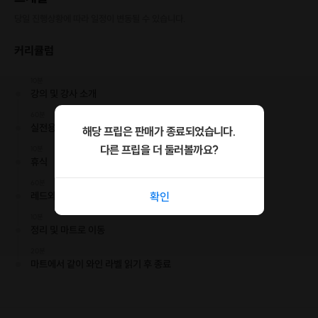
당일 진행상황에 따라 일정이 변동될 수 있습니다.
커리큘럼
10분
강의 및 강사 소개
60분
실전용 기초 와인클래스 및 화이트와인 시음
해당 프립은 판매가 종료되었습니다.
다른 프립을 더 둘러볼까요?
10분
휴식
60분
레드와인 시음 및 라벨읽기 / Q&A
확인
10분
정리 및 마트로 이동
20분
마트에서 같이 와인 라벨 읽기 후 종료