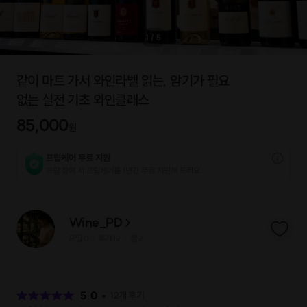
1
/
5
같이 마트 가서 와인라벨 읽는, 암기가 필요
없는 실전 기초 와인클래스
85,000
원
프립케어 무료 지원
프립 참여 시 프립케어를 1년간 무료 지원해 드리요.
Wine_PD
프립
0
후기 12
찜
2
|
|
후
기
5.0
12
개 후기