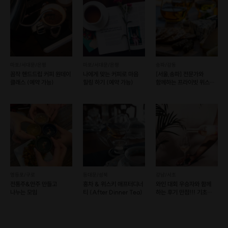
마포/서대문/은평
마포/서대문/은평
송파/강동
꼼작 핸드드립 커피 원데이
나에게 맞는 커피로 마음
[서울,송파] 전문가와
클래스 (예약 가능)
힐링 하기 (예약 가능)
함께하는 프라이빗 위스키
원데이 클래스!(8종)
영등포/구로
동대문/성북
강남/서초
전통주&안주 만들고
홍차 & 위스키 애프터디너
와인 대회 우승자와 함께
나누는 모임
티 (After Dinner Tea)
하는 후기 만점!!! 기초
와인 강좌!