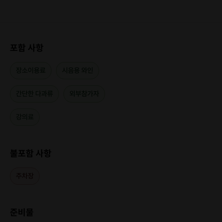
포함 사항
장소이용료
시음용 와인
간단한 다과류
외부참가자
강의료
불포함 사항
주차장
준비물