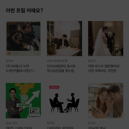
이런 프립 어때요?
온라인
마포/서대문/은평
온라인
[추가비용X] 누적
[3000명참여] 동사로
저희 여기서 결혼했어요!
3.8만커플👫시즌2💘
하고싶은일을 찾는법,
10만 유튜버도 극찬한
언니의 소개팅
개인코칭
No.1소개팅!💖
강남/서초
온라인
온라인
[투잡] 스마트스토어
(심리상담) 무엇이든
[리뉴얼] 혹시,