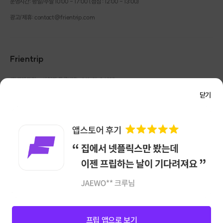
운영시간: 평일/주말 10:00 - 17:00 (점심 : 12:00 - 13:00)
광고/제휴: contact@frientrip.com
Frientrip
㈜프렌트립
사업자 등록번호 : 261-81-04385
|
통신판매업신고번호 : 2016-서울성동-01088
닫기
대표 : 임수열
개인정보 관리 책임자 : 권용근
070-5175-6636
|
|
서울시 성동구 왕십리로 115 헤이그라운드 서울숲점 G704
㈜프렌트립은 통신판매중개자로서 거래당사자가 아니며, 호스트가 등록한 상품정보 및 거래에
대해 ㈜프렌트립은 일체의 책임을 지지 않습니다.
NICEPAY 안전거래 서비스 : 고객님의 안전거래를 위해 현금 결제 시, 저희 사이트에서 가입한
구매안전 서비스를 이용할 수 있습니다.
가입 확인
이용약관
개인정보 처리방침
앱 다운로드
프립 앱으로 보기