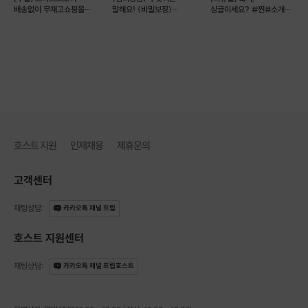
배송없이 무재고쇼핑몰
말해요! (비밀보장)
싱글이세요? #찐#소개팅
운영하기 (예약 가능)
(비대면)
🌻[전국 커피 미팅]
호스트 지원
인재채용
제휴문의
고객센터
채팅상담
:
카카오톡 채널 프립
호스트 지원센터
채팅상담
:
카카오톡 채널 프립호스트