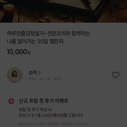
1
/
2
하루한줄감정일기-전문코치와 함께하는
나를 알아가는 30일 챌린지
10,000
원
소이
프립
1
후기 26
찜
20
|
|
신규 프립 첫 후기 이벤트
프립 첫 후기 작성 시
500 X 2 =
총 1,000 에너지
를 드립니다.
에너지는 프립 구매 시 현금처럼 사용하실 수 있습니다.