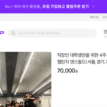
회원가입
로
피
직장인 대학생만을 위한 4주
챌린지 댄스월드(서울,경기,
70,000
원