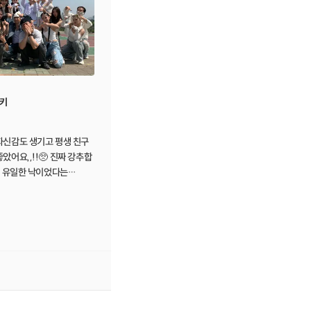
키
자신감도 생기고 평생 친구
았어요,,!!🥺 진짜 강추합
저의 유일한 낙이었다는…