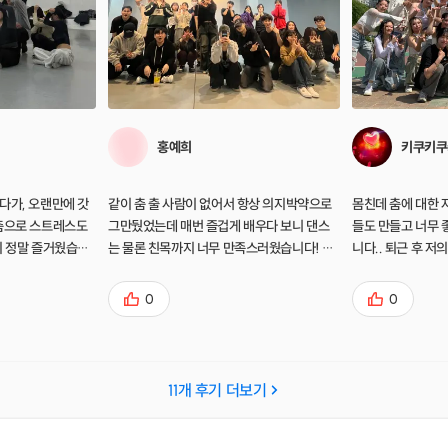
홍예희
키쿠키쿠
다가, 오랜만에 갓
같이 춤 출 사람이 없어서 항상 의지박약으로
몸친데 춤에 대한 
 춤으로 스트레스도
그만뒀었는데 매번 즐겁게 배우다 보니 댄스
들도 만들고 너무 좋
지 정말 즐거웠습니
는 물론 친목까지 너무 만족스러웠습니다! 추
니다.. 퇴근 후 
천해요~~
0
0
11
개 후기 더보기