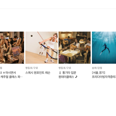
강동
영등포/구로
영등포/구로
송파/강동
🎨🍷마시면서
스쿼시 원포인트 레슨
🎸 통기타 입문
[서울,경기]
 캐주얼 클래스 파티
원데이클래스 🎵
프리다이빙자격증따
환영 #자만추
(예약 가능)