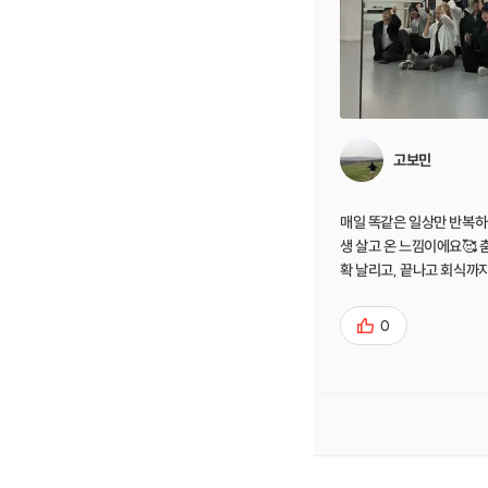
고보민
매일 똑같은 일상만 반복하
생 살고 온 느낌이에요🥰
확 날리고, 끝나고 회식까
다
0