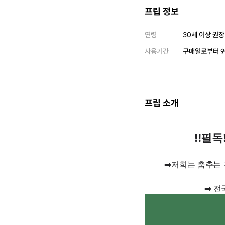
프립 정보
연령
30세 이상 권장
사용기간
구매일로부터
9
프립 소개
‼️필
➡️저희는 춤추는
➡️
전