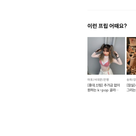
이런 프립 어때요?
마포/서대문/은평
송파/
[홍대,신림] 추가금 없이
[잠실]
원하는 k-pop 골라
그리는
배우기! (예약 가능)
#초보