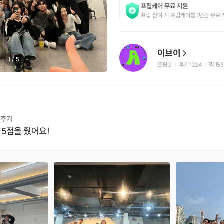
프립케어 무료 지원
프립 참여 시 프립케어를 1년간 무료 
이브이
1
/
5
프립
2
후기 1224
찜
153
|
|
 후기
 5점을 줬어요!