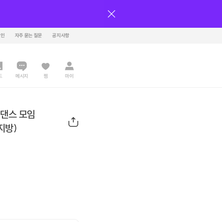
그인
자주 묻는 질문
공지사항
드
메시지
찜
마이
 댄스 모임
지방)