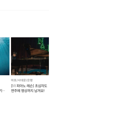
마포/서대문/은평
[1:1 피아노 레슨] 초심자도
기
연주에 영상까지 남겨요!