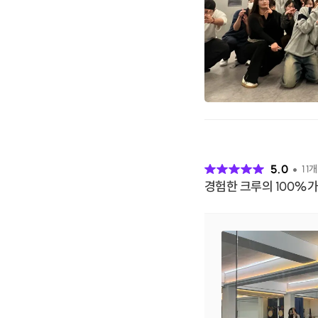
후
기
5.0
11
개
경험한 크루의 100%가