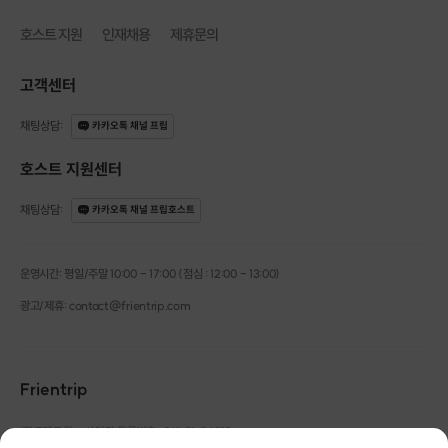
호스트 지원
인재채용
제휴문의
고객센터
채팅상담
:
카카오톡 채널 프립
호스트 지원센터
채팅상담
:
카카오톡 채널 프립호스트
운영시간: 평일/주말 10:00 - 17:00 (점심 : 12:00 - 13:00)
광고/제휴: contact@frientrip.com
Frientrip
㈜프렌트립
사업자 등록번호 : 261-81-04385
|