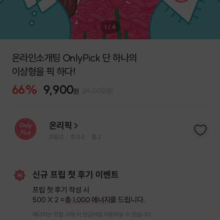
1
/
4
온라인소개팅 OnlyPick 단 하나의
이상형을 픽 하다!
66
%
9,900
29,000
원
원
온리픽
프립
0
후기 0
찜
2
|
|
신규 프립 첫 후기 이벤트
프립 첫 후기 작성 시
500 X 2 =
총 1,000 에너지
를 드립니다.
에너지는 프립 구매 시 현금처럼 사용하실 수 있습니다.