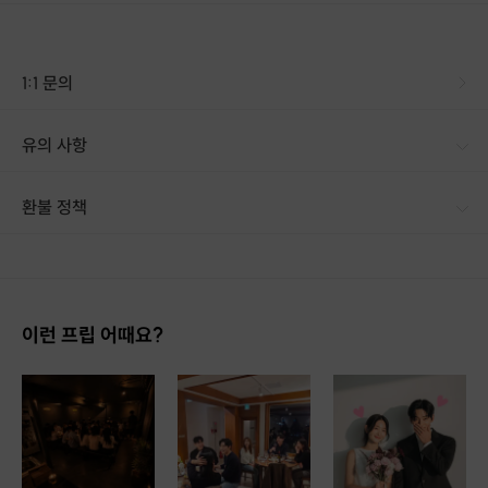
1:1 문의
유의 사항
환불 정책
1. 결제 후 14일 이내 취소 시 : 전액 환불 (단, 결제 후 14일 이내라도 호스트와 프립 진행일 예약 확정 후 환불 불가) 2. 결제 후 14일 이후 취소 시 : 환불 불가 ※ 상품의 유효기간 만료 시 연장은 불가하며, 기간 내 호스트와 예약 확정 되지 않은 프립은 프립 에너지로 환불 됩니다. ※ 환불된 에너지의 유효기간은 지급일로부터 180일이며, 유효기간 종료 후 기간연장 및 환불이 불가합니다. ※ 배송상품의 경우 배송 준비 전 전액 환불 가능, 배송 준비 후 환불 불가 합니다. ※ 다회권의 경우, 1회라도 사용시 부분 환불이 불가하며, 기간 내 호스트와 예약 확정 되지 않은 프립은 프립 에너지로 환불 됩니다. [환불 신청 방법] 1. 해당 프립 결제한 계정으로 로그인 2. 마이프립 - 신청내역 or 결제내역
이런 프립 어때요?