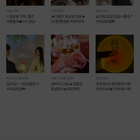
강남/서초
수원/화성
강남/서초
✨일요일 저녁, 좋은
🔥다음주 토요일 연휴🔥
남2여2모집)강남+홍대📍
사람들과❤️7시 강남
[수원]행궁동 최초❗️최저가❗️
수목금토일☘️
마지막 2자리❤️
평균키 177❤️
12대12훈남훈녀소개팅❤
만남살롱커피
마포/서대문/은평
마포/서대문/은평
강남/서초
남2여2)📍강남I홍대📍
[파티시그널]🔥검증된
💜운영시스템개편후기💯
수목금토일☘️
훈남훈녀🔥와인파티
💜40:40🍀2차무료+매칭
12대12훈남훈녀소개팅❤
+월간소개팅 🔥홍대
🍀[강남]와거들
만남살롱커피