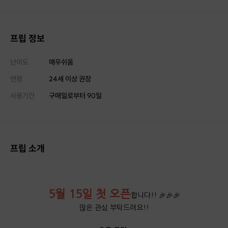
프립 정보
난이도
매우쉬움
연령
24세 이상 권장
사용기간
구매일로부터
90
일
프립 소개
5월 15일 첫 오픈
합니다!! 🎉🎉🎉
많은 관심 부탁드려요!!