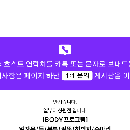
반갑습니다.
엘뷰티 창원점 입니다.
[BODY프로그램]
일자목/등/복부/팔뚝/허벅지/종아리