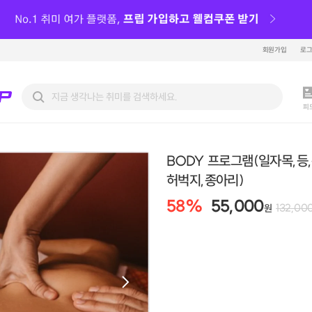
회원가입
로
피
BODY 프로그램(일자목,등,
허벅지,종아리)
58
%
55,000
132,00
원