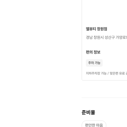
엘뷰티 창원점
경남 창원시 성산구 가양로12
편의 정보
주차 가능
지하주차장 가능 / 맞은편 유료
준비물
편안한 마음