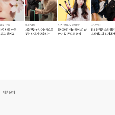
서대문/은평
송파/강동
노원/강북/도봉/중랑
강남/서초
피부) 나도 하얀
체형진단+치수분석으로
[봉고데기여신웨이브] 샵
[1:1 청담동 스타일링
 되고 싶어요.
찾는 나에게 어울리는
한번 갈 돈으로 평생
스타일링의 성지에
패션스타일 컨설팅
써먹자!!
나다움을 표현하는 
(여성편)
제휴문의
시간은 꼭 지켜주세요.
 미리 연락 부탁드립니다
.
락처를 카톡 혹은 문자로 보내드립니다.