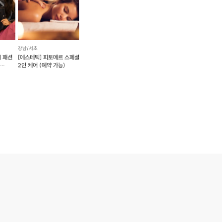
강남/서초
] 패션
[에스테틱] 피토메르 스페셜
서
2인 케어 (예약 가능)
법