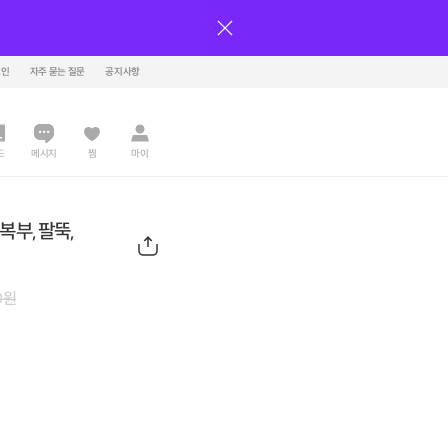
그인
자주 묻는 질문
공지사항
드
메시지
찜
마이
복부,팔뚝,
0
원