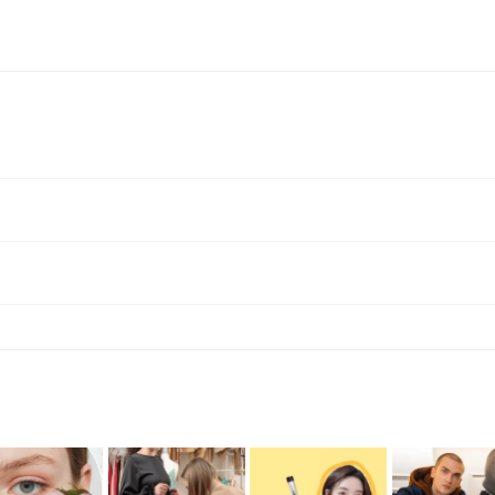
에너지로 환불 됩니다. [환불 신청 방법] 1. 해당 프립 결제한 계정으로 로그인 2. 마이프립 - 신청내역 or 결제내역