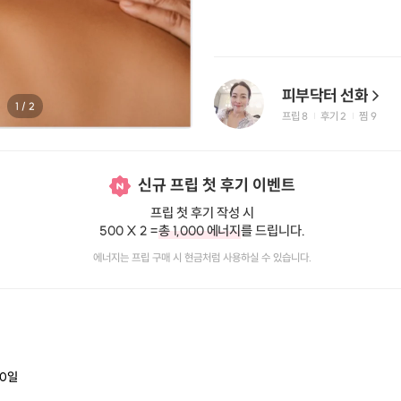
피부닥터 선화
1
/
2
프립
8
후기 2
찜
9
|
|
신규 프립 첫 후기 이벤트
프립 첫 후기 작성 시
500 X 2 =
총 1,000 에너지
를 드립니다.
에너지는 프립 구매 시 현금처럼 사용하실 수 있습니다.
0
일