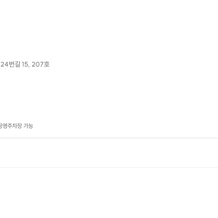
하체부종으로 피로한 허벅지와 종아리를 풀어주고, 복부관리까지
슬리밍과 부종까지 다 해결!
(소요시간 : 90분~ / 가격: 12만원 )
4번길 15, 207호
 공영주차장 가능