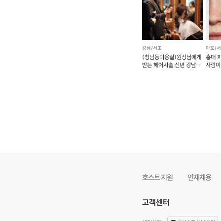
강남/서초
마포/
(청담동미용실)원장님에게
홍대 
받는 헤어시술 신년 강남
사람이
원데이 퍼스널컬러
[신청 시 유의사항]
호스트 지원
인재채용
· 전화예약 후 예약
· 변경사항이 있을시
고객센터
·
구매 시 호스트 연