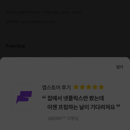
운영시간: 평일/주말 10:00 - 17:00 (점심 : 12:00 - 13:00)
광고/제휴: contact@frientrip.com
Frientrip
㈜프렌트립
사업자 등록번호 : 261-81-04385
|
통신판매업신고번호 : 2016-서울성동-01088
닫기
대표 : 임수열
개인정보 관리 책임자 : 권용근
070-5175-6636
|
|
서울시 성동구 왕십리로 115 헤이그라운드 서울숲점 G704
㈜프렌트립은 통신판매중개자로서 거래당사자가 아니며, 호스트가 등록한 상품정보 및 거래에
대해 ㈜프렌트립은 일체의 책임을 지지 않습니다.
NICEPAY 안전거래 서비스 : 고객님의 안전거래를 위해 현금 결제 시, 저희 사이트에서 가입한
구매안전 서비스를 이용할 수 있습니다.
가입 확인
이용약관
개인정보 처리방침
앱 다운로드