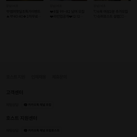
강남/서초
강남/서초
강남/서초
💜썸머핫딜초특가이벤트
❤️8월 99-82 남여 모집
💘6목 여성2분 추가모집
🔥💜40:40🍀2차무료
❤️라인업공개❤️12:12
💘슈퍼호스트 설렙❤️‍🔥
+매칭🍀[강남]와거들
로테이션소개팅
훈훈한프로필공개❤️
호스트 지원
인재채용
제휴문의
고객센터
채팅상담
:
카카오톡 채널 프립
호스트 지원센터
채팅상담
:
카카오톡 채널 프립호스트