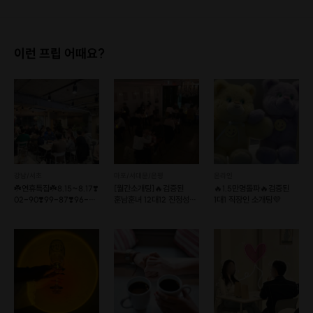
이런 프립 어때요?
강남/서초
마포/서대문/은평
온라인
☘️연휴특집☘️8.15~8.17❣️
[월간소개팅]🔥검증된
🔥1.5만명돌파🔥검증된
02-90❣️99-87❣️96-
훈남훈녀 12대12 진정성
1대1 직장인 소개팅💜
86❣️
있는 로테이션 소개팅