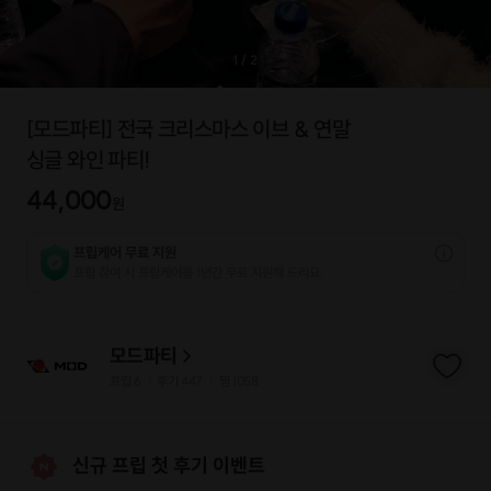
1
/
2
[모드파티] 전국 크리스마스 이브 & 연말
싱글 와인 파티!
44,000
원
프립케어 무료 지원
프립 참여 시 프립케어를 1년간 무료 지원해 드리요.
모드파티
프립
6
후기 447
찜
1058
|
|
신규 프립 첫 후기 이벤트