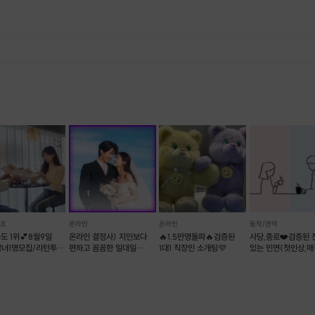
, 재료 구비 등 프립 진행을 준비하기 위해, 프립 진행일보다 일찍 신청을 마감합니다. 환불은 진행일이 아닌 신청 마감일 기준으로 이루어집니다. 프립마다 신청 마감일이 다르니, 꼭 날짜와 시간을 확인 후 결제해주세요! : ) ※신청 마감일 기준 환불 규정 예시 - 프립 진행일 : 10월 27일 - 신청 마감일 : 10월 26일 10월 25일에 취소 할 경우, 신청마감일 1일 전에 해당하며 50%의 수수료가 발생합니다. [환불 신청 방법] 1. 해당 프립 결제한 계정으로 로그인 2. 마이프립 - 신청내역 or 결제내역 3. 취소를 원하는 프립 상세 정보 버튼 - 취소 ※ 결제 수단에 따라 예금주, 은행명, 계좌번호 입력
서초
온라인
온라인
동작/관악
도 1위💕8월9일
온라인 결정사) 지인보다
🔥1.5만명돌파🔥검증된
사당,종로❤️검증된 
 남녀1명모집/리턴투미
편하고 꼼꼼한 일대일
1대1 직장인 소개팅💜
있는 인연(첫인상,매
션소개팅
소개팅💘솔로오프
소셜이음❤️슈퍼호스
 클릭!!!