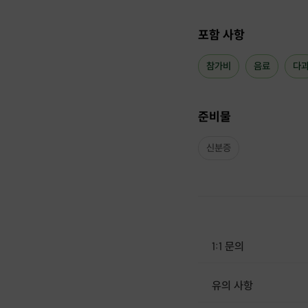
러브턴
오픈 특가!!!
옵션, 조건없는 파격적인 가
포함 사항
여♀️ : 9,900원
남
♂️
: 19,900원
참가비
음료
다
🍑 안녕하세요!~ 러브턴 
➡️ 쾌적하고 분위기 좋은
준비물
-이수역 3분, 사당역 8
➡️비슷한 나이대의 이성
신분증
-진행 회차별 나이가 달
➡️가성비 최고의 소개팅
-9900원 부터 시작!!!!
1:1 문의
유의 사항
[신청 시 유의사항] · 최소 인원 미달로 인해 진행이 취소될 