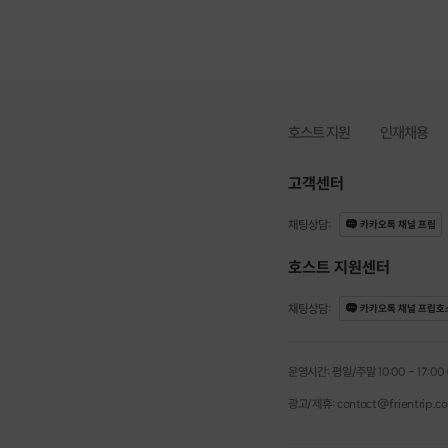
✅ 운영방식: 이렇게 진행
*1대1 로테이션 방식으로 
*인원: 최소 6:6 ~ 최대 1
최소 인원 미달 시 100%
*소요시간: 2시간 ~ 2시
*대화시간: 한 사람당 12
호스트 지원
인재채용
*매칭 방법: 마음에 드는 
자신을 선택한 사람을 소개
고객센터
진실성을 위해 2~3개의 쪽
채팅상담
:
카카오톡 채널 프립
✅ 참가자 조건
남♂️
호스트 지원센터
전문직,대기업,공기업, 교
안정적인 수입과 직업인증
채팅상담
:
카카오톡 채널 프립호
사전: 사원증 또는 재직증
- 깔끔한 외모 및 자기 
- 돌싱, 유부 불가
운영시간: 평일/주말 10:00 - 17:00 (점
여♀️
- 깔끔한 외모 및 자기 
광고/제휴: contact@frientrip.c
- 돌싱, 유부 불가