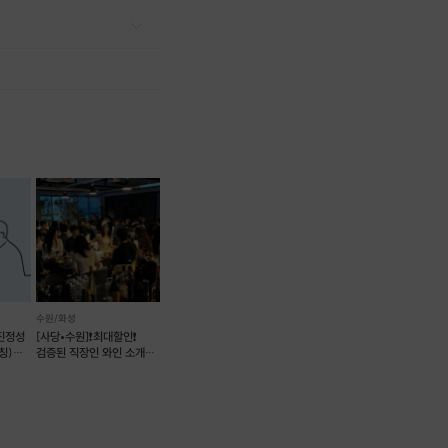
수원/화성
진정성
[사당•수원]❗️최대할인❗️
칭)
검증된 직장인 와인 소개팅
트
💕매주 금/토💕