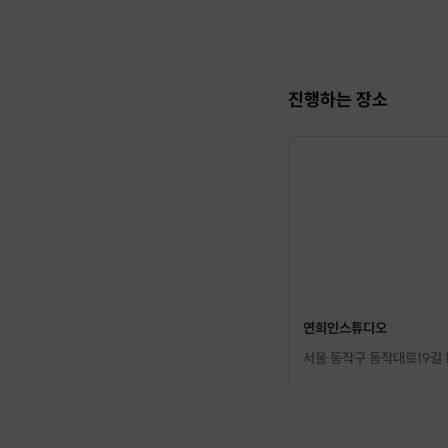
진행하는 장소
연희인스튜디오
서울 동작구 동작대로19길 1