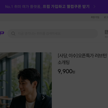
회원가입
로
피
[사당,이수]오픈특가 러브턴 
소개팅
9,900
원