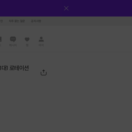
그인
자주 묻는 질문
공지사항
드
메시지
찜
마이
1대1 로테이션