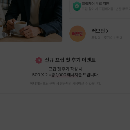
프립케어 무료 지원
프립 참여 시 프립케어를 1년간 무료 
러브턴
1
/
2
프립
0
후기 0
찜
3
|
|
신규 프립 첫 후기 이벤트
프립 첫 후기 작성 시
500 X 2 =
총 1,000 에너지
를 드립니다.
에너지는 프립 구매 시 현금처럼 사용하실 수 있습니다.