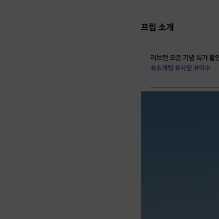
프립 소개
러브턴 오픈 기념 특가 할
#소개팅 #사당 #이수