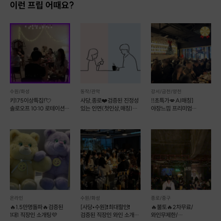
이런 프립 어때요?
https://www.frip.co.kr/products/187669
✨ 저희는 단순 의미 없는 술자리가 아닌,
수원/화성
동작/관악
강서/금천/양천
맛있는 식사와 하이볼, 와인 그리고 다양한 프로그램을
키175이상특집!💘
사당,종로❤️검증된 진정성
‼️초특가💋AI매칭]
함께하는 대화형 소셜링입니다
솔로오프 10:10 로테이션
있는 인연(첫인상,매칭)
야장느낌 프리미엄
혼자 오셔도 자연스럽게 어울릴 수 있도록
소개팅💘
소셜이음❤️슈퍼호스트
와인파티💕
럭셔리No.1분위기💯
호스트가 처음부터 끝까지 함께 진행합니다. 😊
✨ 코지나잇은 인증 기반 소셜링입니다.
😊 최초 1회만 간단한 인증을 진행합니다.
(이후에는 다시 인증하지 않습니다.)
프립에서 신청 후 호스트가 개별 연락을 드린 후
참여 안내를 도와드립니다.
온라인
수원/화성
종로/중구
🔥1.5만명돌파🔥검증된
[사당•수원]❗️최대할인❗️
🔥불토🔥2차무료/
1대1 직장인 소개팅💜
검증된 직장인 와인 소개팅
와인무제한/
인증은 본인 확인과 기본적인 매너를 위한 절차이며,