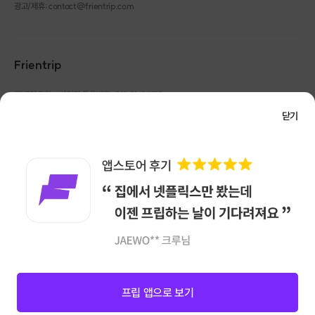
광고/제휴: contact@frientrip.com
Frientrip
㈜프렌트립
사업자 등록번호 : 261-81-04385
|
통신판매업신고번호 : 2016-서울성동-01088
닫기
대표 : 임수열
개인정보 관리 책임자 : 권용근
070-5175-6636
|
|
서울시 성동구 왕십리로 115 헤이그라운드 서울숲점 G704
㈜프렌트립은 통신판매중개자로서 거래당사자가 아니며, 호스트가 등록한 상품정보 및 거래에
대해 ㈜프렌트립은 일체의 책임을 지지 않습니다.
NICEPAY 안전거래 서비스 : 고객님의 안전거래를 위해 현금 결제 시, 저희 사이트에서 가입한
구매안전 서비스를 이용할 수 있습니다.
가입 확인
이용약관
개인정보 처리방침
앱 다운로드
프립 앱으로 보기