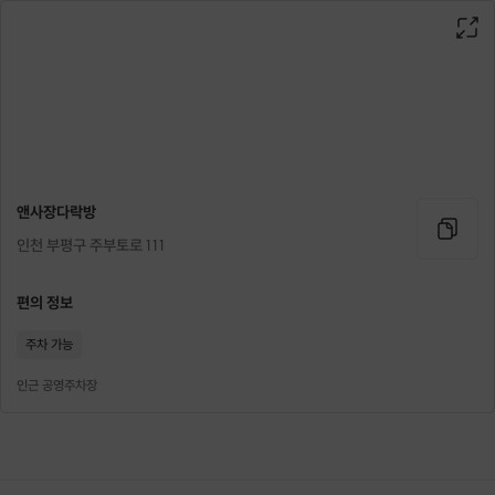
앤사장다락방
인천 부평구 주부토로 111
편의 정보
✨ 코지나잇 모집 현황 ✨
주차 가능
인근 공영주차장
🗓 8/14(금) | 66회차
🥂 3040 코지나잇
정원 30명