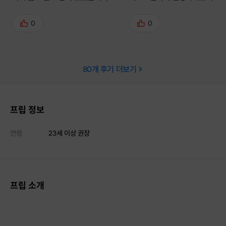
ㅋ 좋은 사람들 많이 만나서 즐겁게
향형이라 걱정 많이했는데 호스
시간 보내고 갑니다!! 다음에 또 올게
이 잘 챙겨주시더라구요😀 대
0
0
요~!
힘들다 싶으면 주제를 따로 선
시고 직접 테이블로 오셔서 자
게 대화를 유도해주셔서 좋았어
80
개 후기 더보기
직접 요리한 음식도 맛있었어요
오랜만에 다양한 사람들을 만나
시간 보내서 즐거웠어요!! 다음
기회되면 참여하고싶어요😍
프립 정보
연령
23세 이상 권장
프립 소개