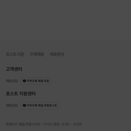
💕매주 금/토💕
남마감여1선착순마감🍷
모두가 편안하게 대화할 수 있는 분위기를 만들기 위해
후기1등렛츠밋업
운영하고 있으니 양해 부탁드립니다
감사합니다. 🙏
✨ 참여 신청은 미리 부탁드려요!
모임 하루 전 또는 당일에는 마감되는 경우가
많아요! 원하시는 날짜에 함께 하시려면
최소 이틀 전 신청을 추천드립니다 :)
호스트 지원
인재채용
제휴문의
📍앤사장다락방 (부평구청역 도보 6분)
고객센터
감성다락은 주류 판매 신고가 완료된 공간에서
모임을 운영하고 있습니다.
채팅상담
:
카카오톡 채널 프립
호스트 지원센터
채팅상담
:
카카오톡 채널 프립호스트
운영시간: 평일/주말 10:00 - 17:00 (점심 : 12:00 - 13:00)