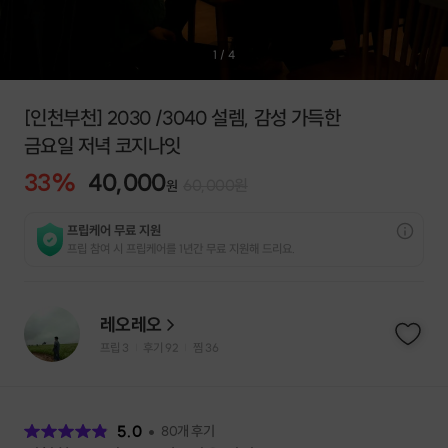
1
/
4
[인천부천] 2030 /3040 설렘, 감성 가득한
금요일 저녁 코지나잇
33
%
40,000
60,000
원
원
프립케어 무료 지원
프립 참여 시 프립케어를 1년간 무료 지원해 드리요.
레오레오
프립
3
후기 92
찜
36
|
|
후
기
5.0
80
개 후기