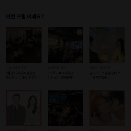
이런 프립 어때요?
마포/서대문/은평
강서/금천/양천
마포/서대문/은평
[월간소개팅]🔥검증된
‼️초특가💋AI매칭]
남2여2)📍강남I홍대📍
훈남훈녀 12대12 진정성
야장느낌 프리미엄
수목금토일☘️
있는 로테이션 소개팅
와인파티💕
12대12훈남훈녀소개팅❤
럭셔리No.1분위기💯
만남살롱커피
마포/서대문/은평
수원/화성
강남/서초