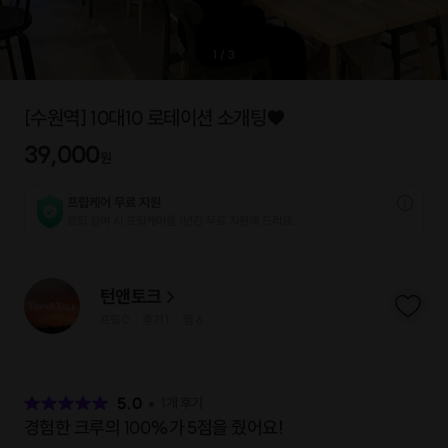
1
/
3
[수원역] 10대10 로테이션 소개팅♥️
39,000
원
프립케어 무료 지원
프립 참여 시 프립케어를 1년간 무료 지원해 드리요.
턴앤토크
프립
0
후기 1
찜
6
|
|
후
기
5.0
1
개 후기
경험한 크루의 100%가 5점을 줬어요!