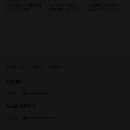
🍑라인업공개🍑 남녀1자리
[사당•수원]❗️최대할인❗️
[강남]🔥일 남1자리🔥
💕 10대10 고품격
검증된 직장인 와인 소개팅
6대6이미지팅💘 이성이
가치관소개팅
💕매주 금/토💕
보는 이미지는?
호스트 지원
인재채용
제휴문의
고객센터
채팅상담
:
카카오톡 채널 프립
호스트 지원센터
채팅상담
:
카카오톡 채널 프립호스트