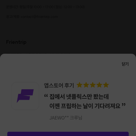
운영시간: 평일/주말 10:00 - 17:00 (점심 : 12:00 - 13:00)
광고/제휴: contact@frientrip.com
Frientrip
㈜프렌트립
사업자 등록번호 : 261-81-04385
|
통신판매업신고번호 : 2016-서울성동-01088
닫기
대표 : 임수열
개인정보 관리 책임자 : 권용근
070-5175-6636
|
|
서울시 성동구 왕십리로 115 헤이그라운드 서울숲점 G704
㈜프렌트립은 통신판매중개자로서 거래당사자가 아니며, 호스트가 등록한 상품정보 및 거래에
대해 ㈜프렌트립은 일체의 책임을 지지 않습니다.
NICEPAY 안전거래 서비스 : 고객님의 안전거래를 위해 현금 결제 시, 저희 사이트에서 가입한
구매안전 서비스를 이용할 수 있습니다.
가입 확인
이용약관
개인정보 처리방침
앱 다운로드