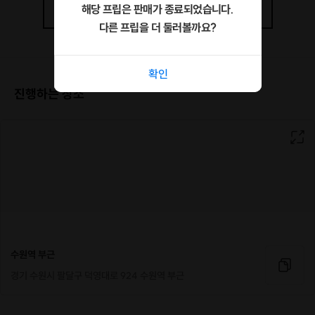
해당 프립은 판매가 종료되었습니다.
상세정보
더보기
다른 프립을 더 둘러볼까요?
<참여 자격>
* 남자: 90-00년생
확인
키 173cm 이상, 몸무게 65~99kg
진행하는 장소
* 여자: 나이무관 (만 20세 이상)
키 - 몸무게 > 100 이상
💛남/녀 자기관리 잘 하시는 분💛
↓ 신청서 작성 후 결제 해주세요 ↓
>>신청서 작성하기<<
수원역 부근
경기 수원시 팔달구 덕영대로 924 수원역 부근