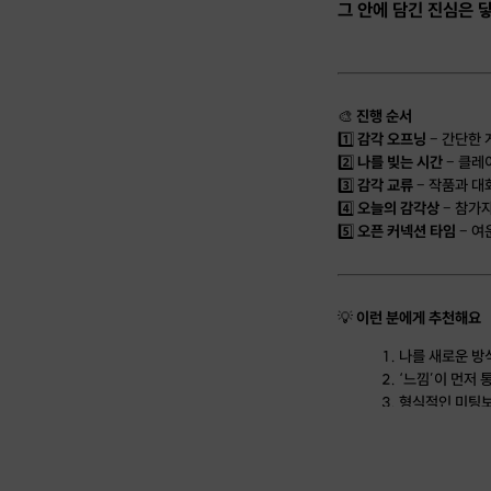
그 안에 담긴 진심은 
🎨
진행 순서
1️⃣
감각 오프닝
– 간단한
2️⃣
나를 빚는 시간
– 클레
3️⃣
감각 교류
– 작품과 대
4️⃣
오늘의 감각상
– 참가자
5️⃣
오픈 커넥션 타임
– 여
💡
이런 분에게 추천해요
나를 새로운 방
‘느낌’이 먼저 
형식적인 미팅보
나와 비슷한 감