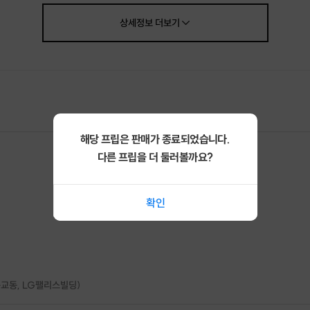
상세정보
더보기
으로 진행되는 감각 교류형 미팅
함께 어우러지는 새로운 연결
여형
‘오늘의 감각상’
이벤트
이어지는
자연스러운 오픈 교류(2차)
해당 프립은 판매가 종료되었습니다.
다른 프립을 더 둘러볼까요?
역 (최소인원 모집시 홍대인근 워크숍 공간 대여 합니다.)
 ~ 최대 8명 소규모 클래스
확인
3시간
0,000원 (재료비 포함)
복장, 열린 마음, 그리고 나를 표현할 용기 하나
동교동, LG팰리스빌딩)