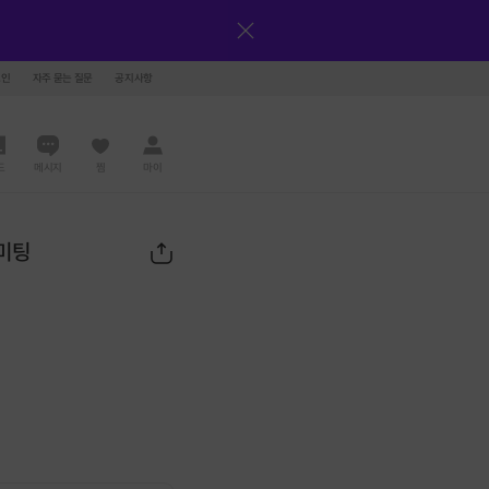
그인
자주 묻는 질문
공지사항
드
메시지
찜
마이
각미팅