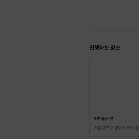
🌿
클래스 포인트
블라인드 방식
대화와 표현이 
참가자 전원 참
클래스 이후 
진행하는 장소
🏡
참가 안내
장소
: 홍대입구
정원
: 4명 이상
소요 시간
: 약 
참가비
: 1인 4
준비물
: 편한 
9번 출구 앞
서울 마포구 양화로 156 (