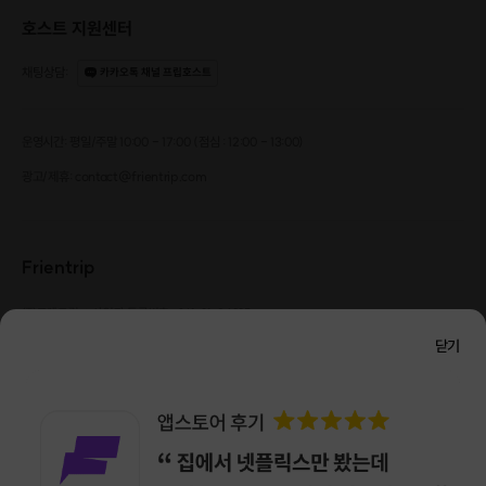
호스트 지원센터
채팅상담
:
카카오톡 채널 프립호스트
운영시간: 평일/주말 10:00 - 17:00 (점심 : 12:00 - 13:00)
광고/제휴: contact@frientrip.com
Frientrip
㈜프렌트립
사업자 등록번호 : 261-81-04385
|
통신판매업신고번호 : 2016-서울성동-01088
닫기
대표 : 임수열
개인정보 관리 책임자 : 권용근
070-5175-6636
|
|
서울시 성동구 왕십리로 115 헤이그라운드 서울숲점 G704
㈜프렌트립은 통신판매중개자로서 거래당사자가 아니며, 호스트가 등록한 상품정보 및 거래에
대해 ㈜프렌트립은 일체의 책임을 지지 않습니다.
NICEPAY 안전거래 서비스 : 고객님의 안전거래를 위해 현금 결제 시, 저희 사이트에서 가입한
구매안전 서비스를 이용할 수 있습니다.
가입 확인