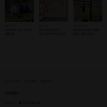
영등포/구로
강남/서초
강서/금천/양천
[문래역]A TOP TEAM
삶의 질을 높여주는
[강서/마곡] 몸과 마음을
체형교정.
체형교정 필라테스&피티
깨우는 힐링 50분! 1:1
통증관리센터본점
클래식 필라테스
호스트 지원
인재채용
제휴문의
고객센터
채팅상담
:
카카오톡 채널 프립