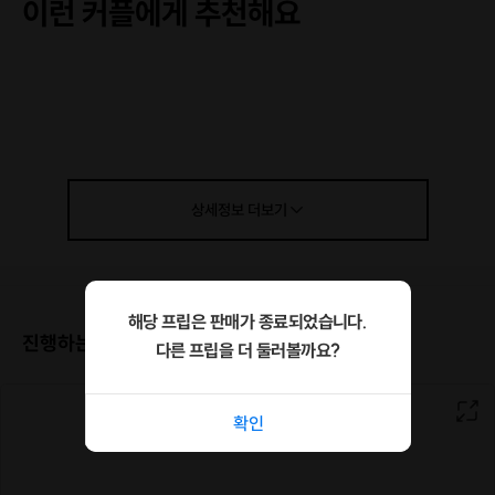
이런 커플에게 추천해요
발렌타인데이인데 뭐 특별한 거 없나 찾는 분들
단순한 데이트 대신, 의미 있는 ‘경험’을 찾는 커플
서로의 몸과 마음을 더 잘 이해하고 싶은 사람들
상세정보
더보기
클래스 구성
Welcome Time: 간단한 상담
해당 프립은 판매가 종료되었습니다.
Couple Flow Session: 아로마 오일 릴렉싱 타임 / 커플 스트레
진행하는 장소
다른 프립을 더 둘러볼까요?
칭 / 체형 밸런스 맞춤 필라테스 & 파트너 동작
Memory Time: 자연광 가득한 공간에서 커플 인증샷 촬영
확인
필라테스 초보 커플도 걱정 없이 참여 가능해요.