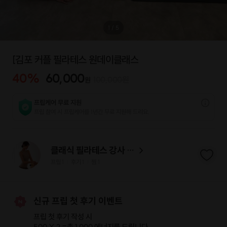
1
/
5
[김포 커플 필라테스 원데이클래스
40
%
60,000
100,000
원
원
프립케어 무료 지원
프립 참여 시 프립케어를 1년간 무료 지원해 드리요.
클래식 필라테스 강사 이현
프립
1
후기 1
찜
1
|
|
신규 프립 첫 후기 이벤트
프립 첫 후기 작성 시
500 X 2 =
총 1,000 에너지
를 드립니다.