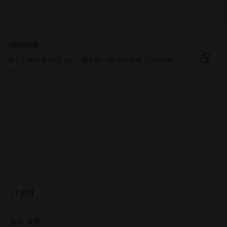
클래스 안내
진행 요일 : 2월 14일, 15일
시티프라자
시간 : 오후 12시, 오후 6시 (이 외 시간 요청가능)
경기 김포시 풍무1로 65-1 (풍무동) 5층 잇츠탠 내 플로필라테
정원 : 1 커플 (소수 프라이빗 클래스)
스
참가비 : 1커플 80,000원
(빠르게 마감되니 서둘러주세요!)
우리의 발렌타인데이가 조금 더 특별해지는 방법
#커플필라테스 #주말데이트코스 #감성운동 #이색데이트추천 #운동하며
연애중 # #원데이클래스 #김포필라테스 #김포데이트 #풍무동데이트 #검
단데이트 #인천데이트 #검단필라테스 #운동데이트
1:1 문의
유의 사항