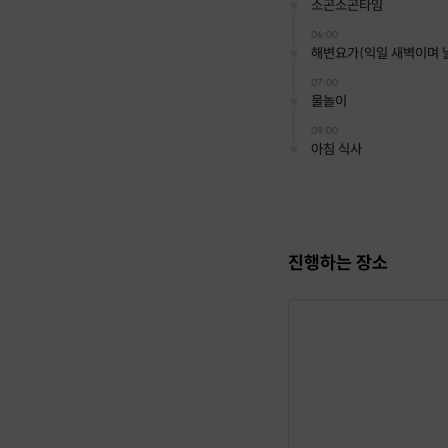
소곤소곤타임
06:00
해변요가(익일 새벽이며 
07:00
물놀이
09:00
아침 식사
진행하는 장소