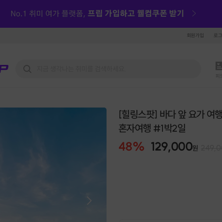
회원가입
로
피
[힐링스팟] 바다 앞 요가 여
혼자여행 #1박2일
48
%
129,000
249,
원