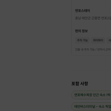
연포스테이
충남 태안군 근흥면 연포2길
편의 정보
주차 가능
와이파이
샤
건물 내 주차 가능 / 만차시 근
포함 사항
연포해수욕장 인근 숙소 1박
태안버스터미널 - 숙소 픽업