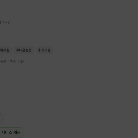
 4-7
워시설
휴대폰충전
취사가능
처 공영 주차장 이용
📍 연포해수욕장 – 아담한 나만의 작은 해변
도심에서 벗어난 충남 태안의 작은 해변,
연포해수욕장에서 프로그램이 진행돼요.
 서비스 제공
작고 아담한 이곳은
관광객이 많지 않아,