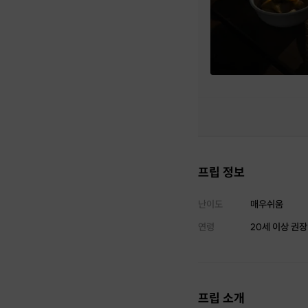
프립 정보
난이도
매우쉬움
연령
20세 이상 권장
프립 소개