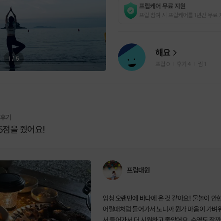
프립케어 무료 지원
프립 참여 시 프립케어를 1년간 무료 
해요
1
/
5
프립
0
후기 4
찜
1
|
|
 후기
5점을 줬어요!
프립대원
엄청 오랜만에 바다에 온 것 같아요! 물놀이 안
어릴때처럼 들어가서 노니까 뭔가 마음이 가벼워
서 들어가서 더 시원하고 좋았어요. 수영도 잠깐