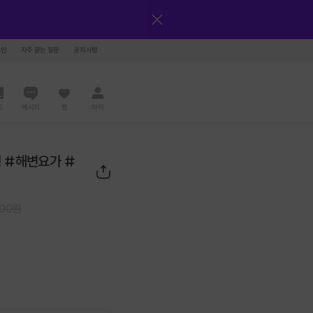
그인
자주 묻는 질문
공지사항
드
메시지
찜
마이
행 #해변요가 #
000
원