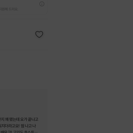
지원해 드리요.
한지 꽤 됐는데 요가 끝나고
지더라고요! 땀 나고 나
 배우고! 고기도 호스트님