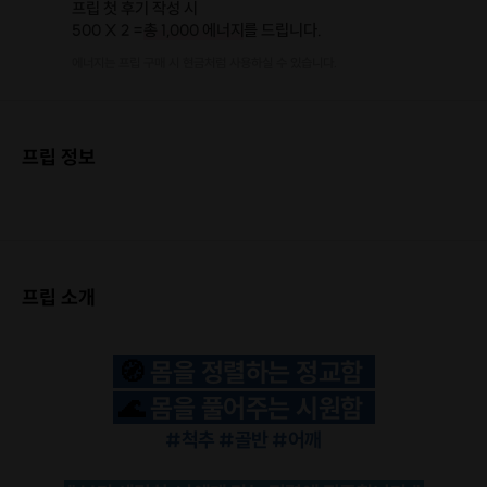
프립 첫 후기 작성 시
500 X 2 =
총 1,000 에너지
를 드립니다.
에너지는 프립 구매 시 현금처럼 사용하실 수 있습니다.
프립 정보
프립 소개
🧭
몸을 정렬하는 정교함
🌊
몸을 풀어주는 시원함
#척추 #골반 #어깨