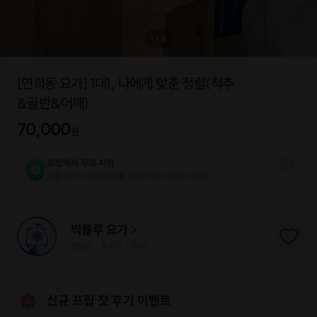
1
/
5
[연희동 요가] 1대1, 나에게 맞춘 정렬(척추
&골반&어깨)
70,000
원
프립케어 무료 지원
프립 참여 시 프립케어를 1년간 무료 지원해 드리요.
빅블루 요가
프립
0
후기 0
찜
0
|
|
신규 프립 첫 후기 이벤트