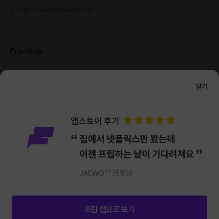
광고/제휴: contact@frientrip.com
Frientrip
㈜프렌트립
사업자 등록번호 : 261-81-04385
|
통신판매업신고번호 : 2016-서울성동-01088
닫기
대표 : 임수열
개인정보 관리 책임자 : 권용근
070-5175-6636
|
|
서울시 성동구 왕십리로 115 헤이그라운드 서울숲점 G704
㈜프렌트립은 통신판매중개자로서 거래당사자가 아니며, 호스트가 등록한 상품정보 및 거래에
대해 ㈜프렌트립은 일체의 책임을 지지 않습니다.
NICEPAY 안전거래 서비스 : 고객님의 안전거래를 위해 현금 결제 시, 저희 사이트에서 가입한
구매안전 서비스를 이용할 수 있습니다.
가입 확인
이용약관
개인정보 처리방침
앱 다운로드
프립 앱으로 보기