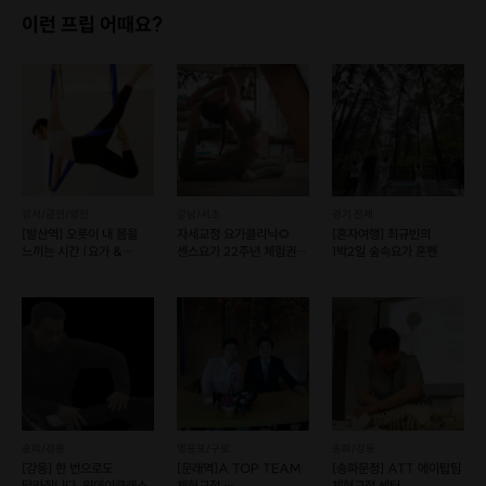
이런 프립 어때요?
강서/금천/양천
강남/서초
경기 전체
[발산역] 오롯이 내 몸을
자세교정 요가클리닉🌻
[혼자여행] 최규빈의
느끼는 시간 (요가 &
센스요가 22주년 체험권
1박2일 숲속요가 혼펜
플라잉 요가)
90분 프로그램
송파/강동
영등포/구로
송파/강동
[강동] 한 번으로도
[문래역]A TOP TEAM
[송파문정] ATT 에이탑팀
달라집니다. 원데이클래스
체형교정.
체형교정 센터