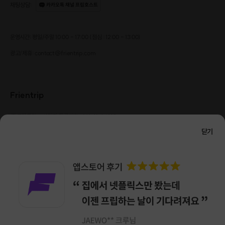
채팅상담
:
카카오톡 채널 프립호스트
운영시간: 평일/주말 10:00 - 17:00 (점심 : 12:00 - 13:00)
광고/제휴: contact@frientrip.com
Frientrip
㈜프렌트립
사업자 등록번호 : 261-81-04385
|
통신판매업신고번호 : 2016-서울성동-01088
닫기
대표 : 임수열
개인정보 관리 책임자 : 권용근
070-5175-6636
|
|
서울시 성동구 왕십리로 115 헤이그라운드 서울숲점 G704
㈜프렌트립은 통신판매중개자로서 거래당사자가 아니며, 호스트가 등록한 상품정보 및 거래에
대해 ㈜프렌트립은 일체의 책임을 지지 않습니다.
NICEPAY 안전거래 서비스 : 고객님의 안전거래를 위해 현금 결제 시, 저희 사이트에서 가입한
구매안전 서비스를 이용할 수 있습니다.
가입 확인
이용약관
개인정보 처리방침
앱 다운로드