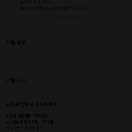
프립 첫 후기 작성 시
500 X 2 =
총 1,000 에너지
를 드립니다.
에너지는 프립 구매 시 현금처럼 사용하실 수 있습니다.
프립 정보
프립 소개
도심 속 힐링 요가 스트레칭
위앙종 서울센터, 보화선원
📅
요일
: 매주
화요일 · 목요일
🕖
시간
: 저녁 7시~8시