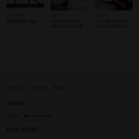
강서/금천/양천
강남/서초
성동/광진
골반교정체험단 모집!
[강남구청역] 얼굴이
[성수] 주말 아침을 여는
작아지는 골반교정운동
요가 원데이 클래스 (예약
가능/후기 이벤트)
호스트 지원
인재채용
제휴문의
고객센터
채팅상담
:
카카오톡 채널 프립
호스트 지원센터