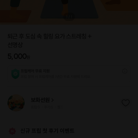
1
/
1
퇴근 후 도심 속 힐링 요가 스트레칭 +
선명상
5,000
원
프립케어 무료 지원
프립 참여 시 프립케어를 1년간 무료 지원해 드리요.
보화선원
프립
0
후기 0
찜
1
|
|
신규 프립 첫 후기 이벤트