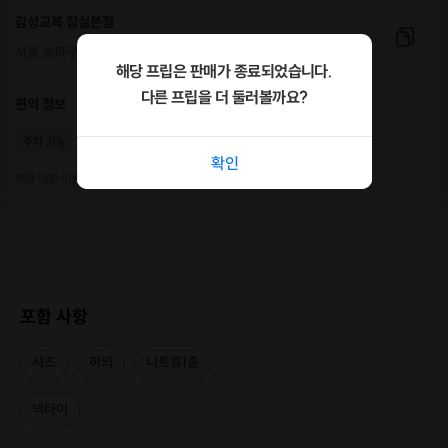
감성교복 잠실본점
서울 송파구 석촌호수로 234
해당 프립은 판매가 종료되었습니다.
다른 프립을 더 둘러볼까요?
편의 정보
주차 가능
휴대폰충전
포토존
확인
매장 내부 이용 하시는 동안만 임시 주차 가능
포함 사항
셔츠
하의
니트류1종
넥타이