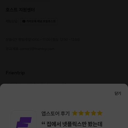
호스트 지원센터
채팅상담
:
카카오톡 채널 프립호스트
운영시간: 평일/주말 10:00 - 17:00 (점심 : 12:00 - 13:00)
광고/제휴: contact@frientrip.com
Frientrip
㈜프렌트립
사업자 등록번호 : 261-81-04385
|
통신판매업신고번호 : 2016-서울성동-01088
닫기
대표 : 임수열
개인정보 관리 책임자 : 권용근
070-5175-6636
|
|
서울시 성동구 왕십리로 115 헤이그라운드 서울숲점 G704
㈜프렌트립은 통신판매중개자로서 거래당사자가 아니며, 호스트가 등록한 상품정보 및 거래에
대해 ㈜프렌트립은 일체의 책임을 지지 않습니다.
NICEPAY 안전거래 서비스 : 고객님의 안전거래를 위해 현금 결제 시, 저희 사이트에서 가입한
구매안전 서비스를 이용할 수 있습니다.
가입 확인