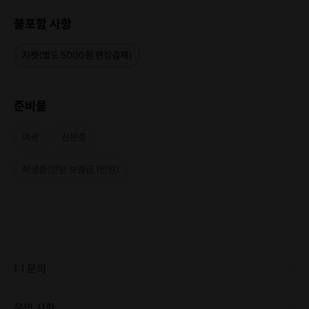
불포함 사항
자켓(별도 5000원 현장결제)
준비물
여권
신분증
학생증(인당 보증금 1만원)
1:1 문의
유의 사항