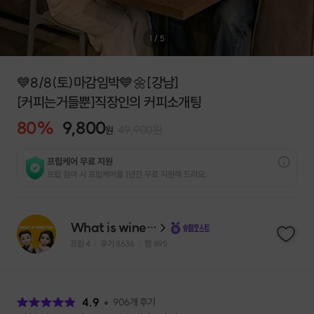
1
/
5
💙8/8(토)마감임박💙🌼[강남]
[커피는거들뿐]직장인의 커피소개팅
80
%
9,800
49,900
원
원
프립케어 무료 지원
프립 참여 시 프립케어를 1년간 무료 지원해 드리요.
What is wine for
프립
4
후기 8636
찜
895
|
|
후
기
4.9
906
개 후기