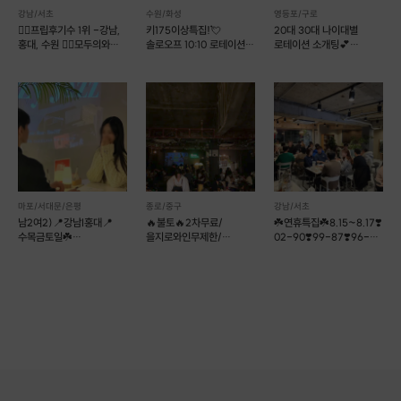
강남/서초
수원/화성
영등포/구로
남자 4호 : 대기업 / 177 / ENTJ
❤️‍🔥프립후기수 1위 -강남,
키175이상특집!💘
20대 30대 나이대별
남자 5호 : 사무직 / 175 / ENTP
홍대, 수원 ❤️‍🔥모두의와인+
솔로오프 10:10 로테이션
로테이션 소개팅💕
남자 6호 : 정보확인중
커피
소개팅💘
러브톡톡
남자 7호 : 모집중
남자 8호 : 모집중
남자 9호 : 모집대기
남자 10호 : 모집대기
💁‍♀ 여성 참가자 모집 현황 : 3명 절찬 모집중 🔥
여자 1호 : 사무직 / 163 / ISTP
여자 2호 : 교육직 / 170 / ISTP
마포/서대문/은평
종로/중구
강남/서초
남2여2)📍강남I홍대📍
🔥불토🔥2차무료/
☘️연휴특집☘️8.15~8.17❣️
여자 3호 : 사무직 / 160 / ESFJ
수목금토일☘️
을지로와인무제한/
02-90❣️99-87❣️96-
여자 4호 : 의료계 / 163 / ENFJ
12대12훈남훈녀소개팅❤
남1여2선착순마감🍷
86❣️
여자 5호 : 정보확인중
만남살롱커피
후기1등렛츠밋업
여자 6호 : 모집중
여자 7호 : 모집중
여자 8호 : 모집중
여자 9호 : 모집대기
여자 10호 : 모집대기
⭐ 8월 9일 (일) 13:00, 강남 2030 직장인 소개팅 ⭐