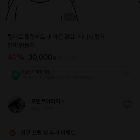
1
/
5
컬러로 힐링해요 내 마음 알고, 에너지 컬러
팔찌 만들기
40
%
30,000
50,000
원
원
프립케어 무료 지원
프립 참여 시 프립케어를 1년간 무료 지원해 드리요.
모먼트이미지
프립
0
후기 0
찜
0
|
|
신규 프립 첫 후기 이벤트