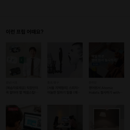
1. 결제 후 1시간 이내에는 무료 취소가 가능합니다. (단, 신청마감 이후 취소 시, 프립 진행 당일 결제 후 취소 시 취소 및 환불 불가) 2. 결제 후 1시간이 초과한 경우, 아래의 환불규정에 따라 취소수수료가 부과됩니다. - 신청마감 2일 이전 취소시 : 전액 환불 - 신청마감 1일 ~ 신청마감 이전 취소시 : 상품 금액의 50% 취소 수수료 배상 후 환불 - 신청마감 이후 취소시, 또는 당일 불참 : 환불 불가 ※ 다회권의 경우, 1회라도 사용시 부분 환불이 불가하며, 기간 내 호스트와 예약 확정 되지 않은 프립은 프립 에너지로 환불 됩니다. ※ 여행사 상품의 경우 상품 상세 페이지의 여행사 환불 규정이 우선 적용 됩니다. ※ 여행사 상품, 숙박, 이벤트 상품 등 객실, 버스 등 사전 예약 확정이 필요한 프립은 예약 확정 이후 신청마감일 이전이라도 취소 및 환불 불가합니다. ※ 취소 수수료는 신청 마감일을 기준으로 산정됩니다. ※ 신청 마감일은 무엇인가요? 호스트님들이 장소 대관, 강습, 재료 구비 등 프립 진행을 준비하기 위해, 프립 진행일보다 일찍 신청을 마감합니다. 환불은 진행일이 아닌 신청 마감일 기준으로 이루어집니다. 프립마다 신청 마감일이 다르니, 꼭 날짜와 시간을 확인 후 결제해주세요! : ) ※신청 마감일 기준 환불 규정 예시 - 프립 진행일 : 10월 27일 - 신청 마감일 : 10월 26일 10월 25일에 취소 할 경우, 신청마감일 1일 전에 해당하며 50%의 수수료가 발생합니다. [환불 신청 방법] 1. 해당 프립 결제한 계정으로 로그인 2. 마이프립 - 신청내역 or 결제내역 3. 취소를 원하는 프립 상세 정보 버튼 - 취소 ※ 결제 수단에 따라 예금주, 은행명, 계좌번호 입력
이런 프립 어때요?
강남/서초
종로/중구
온라인
[복습자료제공] 직장인이
[서울 지역협의] 스피치-
영어원서 Atomic
꼭 알아야 할 엑셀스킬!
어눌한 말하기 탈출 (예약
Habits 필사하기 with
(예약 가능)
가능)
Donna💛