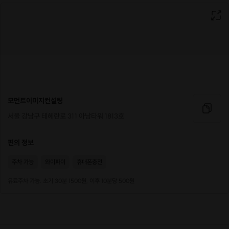
나를 살피고, 돌보는 시간
입니다.
색을 고르고, 색을 나누고, 색을 묶는 이 짧은 경험 속에서
지금의 나에게 꼭 필요한 메시지를 발견해보세요.
모먼트이미지컨설팅
서울 강남구 테헤란로 311 아남타워 1813호
편의 정보
주차 가능
와이파이
휴대폰충전
유료주차 가능. 초기 30분 1500원, 이후 10분당 500원