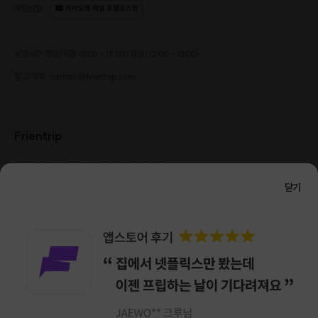
채팅상담
:
카카오톡 채널 프립호스트
운영시간: 평일/주말 10:00 - 17:00 (점심 : 12:00 - 13:00)
광고/제휴: contact@frientrip.com
Frientrip
㈜프렌트립
사업자 등록번호 : 261-81-04385
|
통신판매업신고번호 : 2016-서울성동-01088
닫기
대표 : 임수열
개인정보 관리 책임자 : 권용근
070-5175-6636
|
|
서울시 성동구 왕십리로 115 헤이그라운드 서울숲점 G704
㈜프렌트립은 통신판매중개자로서 거래당사자가 아니며, 호스트가 등록한 상품정보 및 거래에
대해 ㈜프렌트립은 일체의 책임을 지지 않습니다.
NICEPAY 안전거래 서비스 : 고객님의 안전거래를 위해 현금 결제 시, 저희 사이트에서 가입한
구매안전 서비스를 이용할 수 있습니다.
가입 확인
이용약관
개인정보 처리방침
앱 다운로드