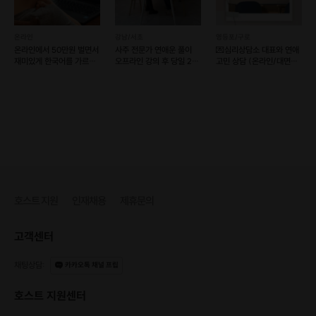
온라인
강남/서초
영등포/구로
온라인에서 50만원 벌면서
사주 전문가 연애운 풀이
💌심리상담소 대표와 연애
재미있게 한국어를 가르쳐
오프라인 강의 후 당일 2명
고민 상담 (온라인/대면
보자~!! ^^
온라인 매칭
가능)
호스트 지원
인재채용
제휴문의
고객센터
채팅상담
:
카카오톡 채널 프립
호스트 지원센터