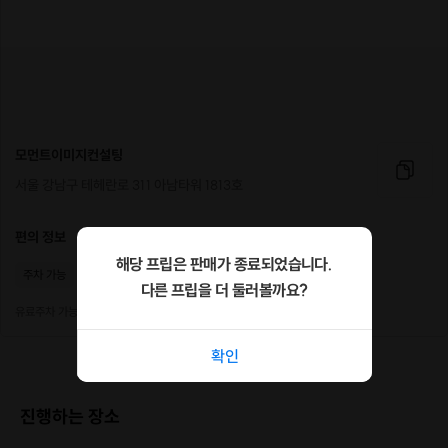
혼자서도, 친구와도 조용히 힐링하고 싶은 분
단순한 공예가 아닌
의미 있는 만들기를 원하시는 분
👥 클래스 정보
모먼트이미지컨설팅
인원
: 4~6명 소규모 그룹
서울 강남구 테헤란로 311 아남타워 1813호
진행 시간
: 약 50~55분
편의 정보
제공되는 준비물
: 워크시트, 컬러 색종이, 감정 색칠 도안, 비즈 및 팔
해당 프립은 판매가 종료되었습니다.
주차 가능
와이파이
휴대폰충전
찌 재료 일체
다른 프립을 더 둘러볼까요?
유료주차 가능. 초기 30분 1500원, 이후 10분당 500원
수업 후 가져가는 것
:
〈첫인상 컬러 시트지〉
1부, 나의 감정과 에너지
를 담은
핸드메이드 비즈 실팔찌 1개
확인
✨ 나의 감정, 그리고 나의 색
진행하는 장소
이 워크숍은 단지 무언가를 만드는 시간이 아니라