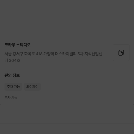
코카우 스튜디오
서울 강서구 화곡로 416 가양역 더스카이밸리 5차 지식산업센
터 304호
시원한 바다 한 조각 담아보기
편의 정보
티라이트 캔들을 넣어 사용하는 캔들홀더와 왁스타블렛을 만들어
요.
주차 가능
와이파이
주차 가능
#젤캔들홀더 #왁스타블렛
완성작 - 젤캔들홀더 1개 & 왁스타블렛 1개
소요시간 : 1시간 반 ~ 2시간
최대인원 : 10명