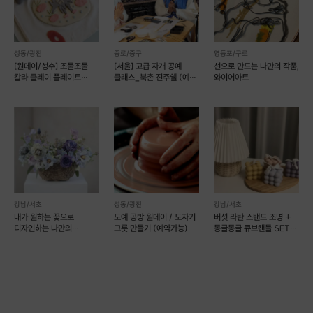
성동/광진
종로/중구
영등포/구로
[원데이/성수] 조물조물
[서울] 고급 자개 공예
선으로 만드는 나만의 작품,
칼라 클레이 플레이트
클래스_북촌 진주쉘 (예약
와이어아트
만들기 _도자기 공예
가능)
강남/서초
성동/광진
강남/서초
내가 원하는 꽃으로
도예 공방 원데이 / 도자기
버섯 라탄 스탠드 조명 +
디자인하는 나만의
그릇 만들기 (예약가능)
동글동글 큐브캔들 SET
플라워클래스
(예약 가능)