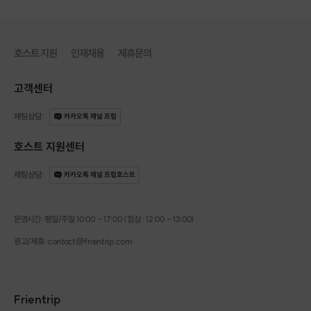
파아란 나만의 바다를 담아 보기
티라이트캔들을 넣어 사용하는 캔들 홀더입니다. 인테리어 소품으로도 더 없이 좋겠
죠!
호스트 지원
인재채용
제휴문의
고객센터
왁스 타블렛
채팅상담
:
연소 목적이 아닌 향을 즐기기 위한 제품으로 소이왁스에 원하는 향료를 넣어 만드는 고체
카카오톡 채널 프립
방향제입니다. 젤캔들 홀더와 어울리는 바다 테마로 만들어 볼 거예요.
호스트 지원센터
채팅상담
:
카카오톡 채널 프립호스트
운영시간: 평일/주말 10:00 - 17:00 (점심 : 12:00 - 13:00)
광고/제휴: contact@frientrip.com
Frientrip