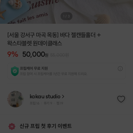
1
/
3
[서울 강서구 마곡 목동] 바다 젤캔들홀더 +
왁스타블렛 원데이클래스
9
%
50,000
55,000
원
원
프립케어 무료 지원
프립 참여 시 프립케어를 1년간 무료 지원해 드리요.
kokau studio
프립
16
후기 9
찜
19
|
|
신규 프립 첫 후기 이벤트