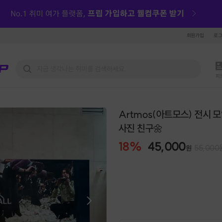
회원가입
로
피
Artmos(아트모스) 전시 
사진 친구🌼
18
%
45,000
55,000
원