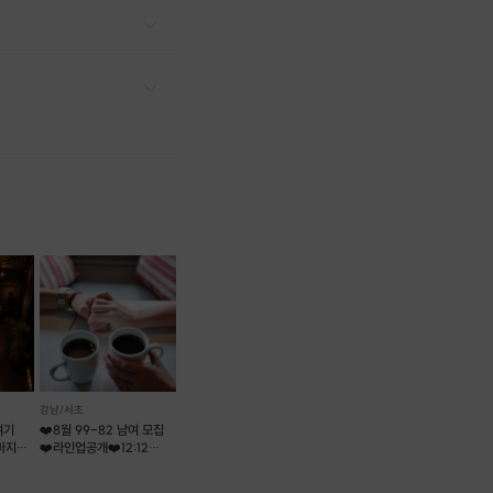
강남/서초
여기
❤️8월 99-82 남여 모집
 마지막
❤️라인업공개❤️12:12
로테이션소개팅