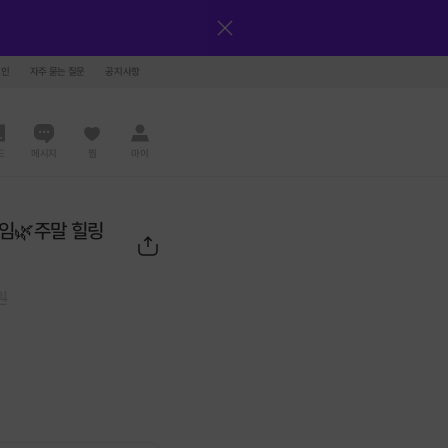
그인
자주 묻는 질문
공지사항
드
메시지
찜
마이
모임🌿주말 힐링
원