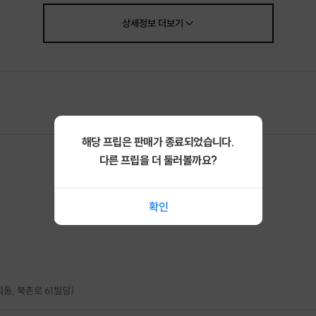
 수행하며, 멤버들이 모여 전시를 관람하며 공간을 향유합니다.
상세정보
더보기
 간단한 해설과 각자의 자유로운 감상과 생각을 나누며 교류합니다.
ony McCall: Works 1972-2020
토요일 오후1시-3시(2시간 소요)
 종로구 북촌로 61 FUTURA SEOUL)
 관람비 포함)
해당 프립은 판매가 종료되었습니다.
다른 프립을 더 둘러볼까요?
 약속
 어색한 분도 편하게 참여할 수 있도록, 따뜻하고 열린 분위기를 만들겠습니다.
확인
문화와 사람을 연결하는 커뮤니티로 성장하겠습니다.
회동, 북촌로 61빌딩)