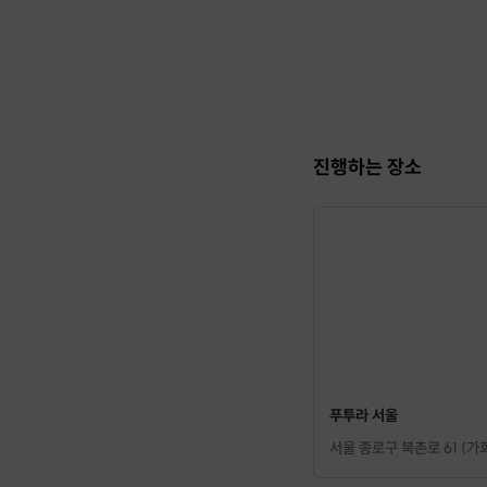
– 소규모로 간단한 미션을
3. 토크 & 네트워킹
– 전시 후 근처 공간에서
📍
모임 안내
- 전시명: 안소니 맥콜 Anth
- 일시: 2025.08.23 
진행하는 장소
- 장소: 푸투라 서울 (서울
- 비용: 45,000원 (전시
⸻
🌸
Artmos(아트모스)의
• 혼자 전시 보러 가는 게
• 단순한 모임이 아닌, 
푸투라 서울
서울 종로구 북촌로 61 (가