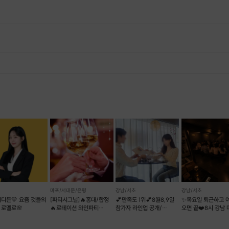
, 재료 구비 등 프립 진행을 준비하기 위해, 프립 진행일보다 일찍 신청을 마감합니다. 환불은 진행일이 아닌 신청 마감일 기준으로 이루어집니다. 프립마다 신청 마감일이 다르니, 꼭 날짜와 시간을 확인 후 결제해주세요! : ) ※신청 마감일 기준 환불 규정 예시 - 프립 진행일 : 10월 27일 - 신청 마감일 : 10월 26일 10월 25일에 취소 할 경우, 신청마감일 1일 전에 해당하며 50%의 수수료가 발생합니다. [환불 신청 방법] 1. 해당 프립 결제한 계정으로 로그인 2. 마이프립 - 신청내역 or 결제내역 3. 취소를 원하는 프립 상세 정보 버튼 - 취소 ※ 결제 수단에 따라 예금주, 은행명, 계좌번호 입력
마포/서대문/은평
강남/서초
강남/서초
어디든💛 요즘 것들의
[파티시그널]🔥홍대/합정
💕만족도 1위💕8월8,9일
✨목요일 퇴근하고 
 로멜로🌸
🔥로테이션 와인파티
참가자 라인업 공개/
오면 끝❤️8시 강남
+월간소개팅
리턴투미 로테이션소개팅
2자리❤️