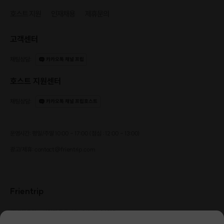
호스트 지원
인재채용
제휴문의
고객센터
채팅상담
:
카카오톡 채널 프립
호스트 지원센터
채팅상담
:
카카오톡 채널 프립호스트
운영시간: 평일/주말 10:00 - 17:00 (점심 : 12:00 - 13:00)
광고/제휴: contact@frientrip.com
Frientrip
㈜프렌트립
사업자 등록번호 : 261-81-04385
|
통신판매업신고번호 : 2016-서울성동-01088