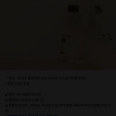
📍위치 : 강서구 공항대로 103, 603호 오뮤요가N필라테스
*주차 2시간 무료
✔️경력 7년 이상의 강사진
✔️깔끔하고 모던한 스튜디오
✔️전통요가(하타, 빈야사, 아쉬탕가 등)부터 힐링-테라피까지 다양한 수업 구
성