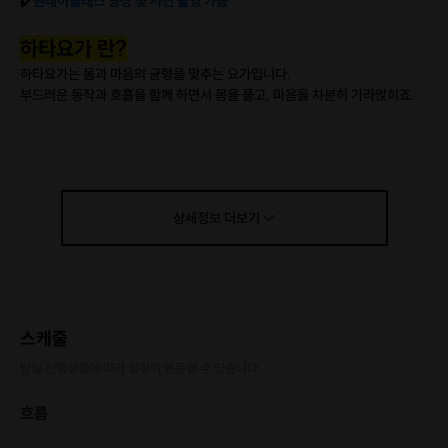
✔️
원데이클래스 영상 및 사진 촬영 가능
하타요가 란?
하타요가는 몸과 마음의 균형을 맞추는 요가입니다.
부드러운 동작과 호흡을 함께 하면서 몸을 풀고, 마음을 차분히 가라앉히죠.
유연성이나 요가 경험이 없어도 누구나 편안하게 시작할 수 있습니다. 바쁜 하
루 속에서 몸을 이완하고, 머리를 맑게 하는 시간이 되어줄 거예요.
그중
머리서기는 요가 아사나의 왕
이라고 할 수 있습니다.
초보자도 여성, 남성분도 하실 수 있도록 도와드립니다☺️
상세정보
더보기
스케줄
당일 진행상황에 따라 일정이 변동될 수 있습니다.
흐름