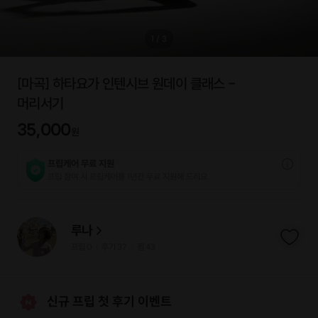
1
/
3
[마곡] 하타요가 인텐시브 원데이 클래스 -
머리서기
35,000
원
프립케어 무료 지원
프립 참여 시 프립케어를 1년간 무료 지원해 드리요.
루나
프립
0
후기 37
찜
43
|
|
신규 프립 첫 후기 이벤트