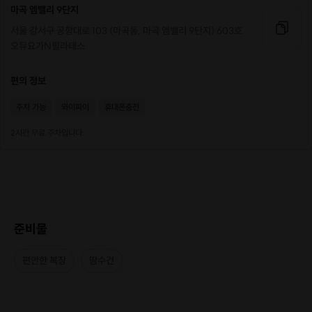
마곡 엠밸리 9단지
서울 강서구 공항대로 103 (마곡동, 마곡 엠밸리 9단지) 603호
오뮤요가N필라테스
편의 정보
주차 가능
와이파이
휴대폰충전
2시간 무료 주차입니다.
준비물
편안한 복장
땀수건