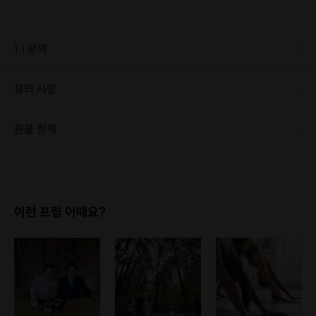
1:1 문의
유의 사항
환불 정책
1. 결제 후 1시간 이내에는 무료 취소가 가능합니다. (단, 신청마감 이후 취소 시, 프립 진행 당일 결제 후 취소 시 취소 및 환불 불가) 2. 결제 후 1시간이 초과한 경우, 아래의 환불규정에 따라 취소수수료가 부과됩니다. - 신청마감 2일 이전 취소시 : 전액 환불 - 신청마감 1일 ~ 신청마감 이전 취소시 : 상품 금액의 50% 취소 수수료 배상 후 환불 - 신청마감 이후 취소시, 또는 당일 불참 : 환불 불가 ※ 다회권의 경우, 1회라도 사용시 부분 환불이 불가하며, 기간 내 호스트와 예약 확정 되지 않은 프립은 프립 에너지로 환불 됩니다. ※ 여행사 상품의 경우 상품 상세 페이지의 여행사 환불 규정이 우선 적용 됩니다. ※ 여행사 상품, 숙박, 이벤트 상품 등 객실, 버스 등 사전 예약 확정이 필요한 프립은 예약 확정 이후 신청마감일 이전이라도 취소 및 환불 불가합니다. ※ 취소 수수료는 신청 마감일을 기준으로 산정됩니다. ※ 신청 마감일은 무엇인가요? 호스트님들이 장소 대관, 강습, 재료 구비 등 프립 진행을 준비하기 위해, 프립 진행일보다 일찍 신청을 마감합니다. 환불은 진행일이 아닌 신청 마감일 기준으로 이루어집니다. 프립마다 신청 마감일이 다르니, 꼭 날짜와 시간을 확인 후 결제해주세요! : ) ※신청 마감일 기준 환불 규정 예시 - 프립 진행일 : 10월 27일 - 신청 마감일 : 10월 26일 10월 25일에 취소 할 경우, 신청마감일 1일 전에 해당하며 50%의 수수료가 발생합니다. [환불 신청 방법] 1. 해당 프립 결제한 계정으로 로그인 2. 마이프립 - 신청내역 or 결제내역 3. 취소를 원하는 프립 상세 정보 버튼 - 취소 ※ 결제 수단에 따라 예금주, 은행명, 계좌번호 입력
이런 프립 어때요?