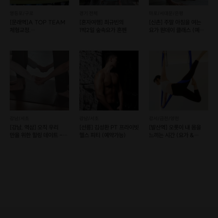
영등포/구로
경기 전체
마포/서대문/은평
[문래역]A TOP TEAM
[혼자여행] 최규빈의
[신촌] 주말 아침을 여는
체형교정.
1박2일 숲속요가 혼펜
요가 원데이 클래스 (예약
통증관리센터본점
가능/후기 이벤트)
강남/서초
강남/서초
강서/금천/양천
[강남, 역삼] 오직 우리
[선릉] 김성환 PT 프라이빗
[발산역] 오롯이 내 몸을
만을 위한 힐링 데이트 -
헬스 피티 (예약가능)
느끼는 시간 (요가 &
프라이빗 커플 요가
플라잉 요가)