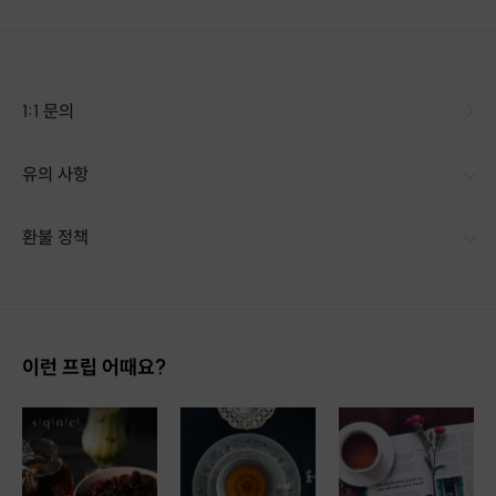
1:1 문의
유의 사항
환불 정책
1. 결제 후 14일 이내 취소 시 : 전액 환불 (단, 결제 후 14일 이내라도 호스트와 프립 진행일 예약 확정 후 환불 불가) 2. 결제 후 14일 이후 취소 시 : 환불 불가 ※ 상품의 유효기간 만료 시 연장은 불가하며, 기간 내 호스트와 예약 확정 되지 않은 프립은 프립 에너지로 환불 됩니다. ※ 환불된 에너지의 유효기간은 지급일로부터 180일이며, 유효기간 종료 후 기간연장 및 환불이 불가합니다. ※ 배송상품의 경우 배송 준비 전 전액 환불 가능, 배송 준비 후 환불 불가 합니다. ※ 다회권의 경우, 1회라도 사용시 부분 환불이 불가하며, 기간 내 호스트와 예약 확정 되지 않은 프립은 프립 에너지로 환불 됩니다. [환불 신청 방법] 1. 해당 프립 결제한 계정으로 로그인 2. 마이프립 - 신청내역 or 결제내역
이런 프립 어때요?