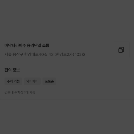
마담티라미수 용리단길 쇼룸
서울 용산구 한강대로40길 43 (한강로2가) 102호
편의 정보
주차 가능
와이파이
포토존
건물내 주차장 1대 가능