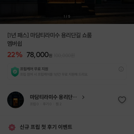
1
/
5
[1년 패스] 마담티라미수 용리단길 쇼룸
멤버쉽
22
%
78,000
100,000
원
원
프립케어 무료 지원
프립 참여 시 프립케어를 1년간 무료 지원해 드리요.
마담티라미수 용리단길 쇼룸
프립
0
후기 0
찜
2
|
|
신규 프립 첫 후기 이벤트