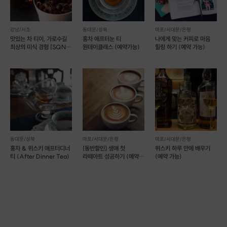
강남/서초
동대문/성북
마포/서대문/은평
맛있는 차 티이, 가로수길
홍차 애프터눈 티
나에게 맞는 커피로 마음
최상의 미식 경험 [SQNC
원데이클래스 (예약가능)
힐링 하기 (예약 가능)
054]
동대문/성북
마포/서대문/은평
마포/서대문/은평
홍차 & 위스키 애프터디너
[동반할인] 생애 첫
위스키 하루 만에 배우기
티 (After Dinner Tea)
라떼아트 성공하기 (예약
(예약 가능)
가능)