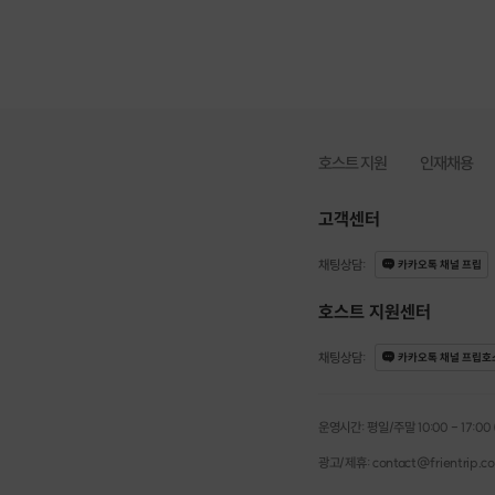
호스트 지원
인재채용
고객센터
채팅상담
:
카카오톡 채널 프립
호스트 지원센터
채팅상담
:
카카오톡 채널 프립호
운영시간: 평일/주말 10:00 - 17:00 (점
광고/제휴: contact@frientrip.c