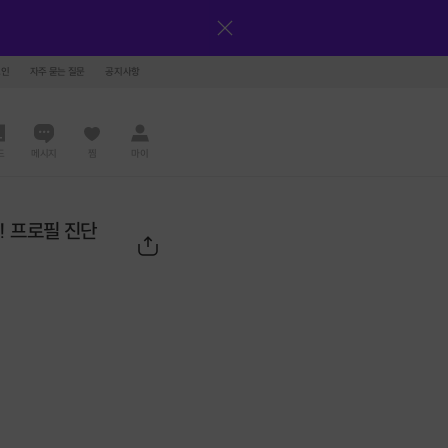
그인
자주 묻는 질문
공지사항
드
메시지
찜
마이
! 프로필 진단