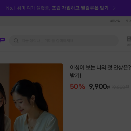
회원가입
로
피
이성이 보는 나의 첫 인상은?
받기!
50
%
9,900
19,800
원
원