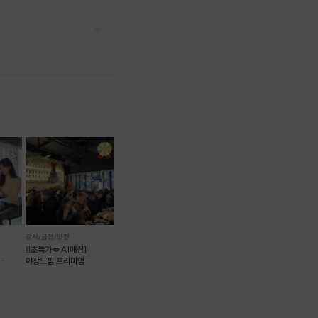
강서/금천/양천
‼️초특가💋AI매칭]
야장느낌 프리미엄
소개팅
와인파티💕
럭셔리No.1분위기💯