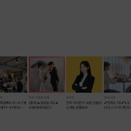
, 재료 구비 등 프립 진행을 준비하기 위해, 프립 진행일보다 일찍 신청을 마감합니다. 환불은 진행일이 아닌 신청 마감일 기준으로 이루어집니다. 프립마다 신청 마감일이 다르니, 꼭 날짜와 시간을 확인 후 결제해주세요! : ) ※신청 마감일 기준 환불 규정 예시 - 프립 진행일 : 10월 27일 - 신청 마감일 : 10월 26일 10월 25일에 취소 할 경우, 신청마감일 1일 전에 해당하며 50%의 수수료가 발생합니다. [환불 신청 방법] 1. 해당 프립 결제한 계정으로 로그인 2. 마이프립 - 신청내역 or 결제내역 3. 취소를 원하는 프립 상세 정보 버튼 - 취소 ※ 결제 수단에 따라 예금주, 은행명, 계좌번호 입력
서초
마포/서대문/은평
온라인
강남/서초
특집☘️8.15~8.17❣️
[홍대]🔥일요일 여2🔥
전국 어디든💛 요즘 것들의
💕만족도 1위💕8.8
0❣️99-87❣️96-
6대6에세이팅👩‍❤️
소개팅 로멜로🌸
14시,17시 여 1특가/
결혼커플탄생!
리턴투미 로테이션